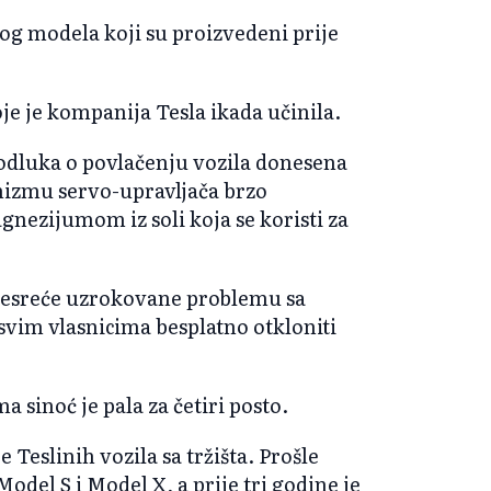
vog modela koji su proizvedeni prije
je je kompanija Tesla ikada učinila.
odluka o povlačenju vozila donesena
nizmu servo-upravljača brzo
nezijumom iz soli koja se koristi za
 nesreće uzrokovane problemu sa
svim vlasnicima besplatno otkloniti
 sinoć je pala za četiri posto.
Teslinih vozila sa tržišta. Prošle
del S i Model X, a prije tri godine je