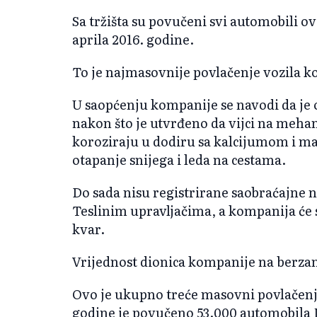
Sa tržišta su povučeni svi automobili o
aprila 2016. godine.
To je najmasovnije povlačenje vozila ko
U saopćenju kompanije se navodi da je 
nakon što je utvrđeno da vijci na meha
koroziraju u dodiru sa kalcijumom i mag
otapanje snijega i leda na cestama.
Do sada nisu registrirane saobraćajne
Teslinim upravljačima, a kompanija će 
kvar.
Vrijednost dionica kompanije na berzama
Ovo je ukupno treće masovni povlačenje 
godine je povučeno 53.000 automobila Mo