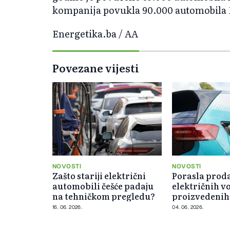
kompanija povukla 90.000 automobila 
Energetika.ba / AA
Povezane vijesti
NOVOSTI
NOVOSTI
Zašto stariji električni
Porasla proda
automobili češće padaju
električnih v
na tehničkom pregledu?
proizvedenih
16. 06. 2026.
04. 06. 2026.