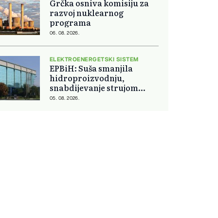
Grčka osniva komisiju za
razvoj nuklearnog
programa
06. 08. 2026.
ELEKTROENERGETSKI SISTEM
EPBiH: Suša smanjila
hidroproizvodnju,
snabdijevanje strujom
ostaje stabilno
05. 08. 2026.