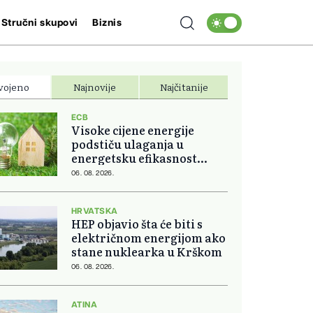
Stručni skupovi
Biznis
vojeno
Najnovije
Najčitanije
ECB
Visoke cijene energije
podstiču ulaganja u
energetsku efikasnost
domova
06. 08. 2026.
HRVATSKA
HEP objavio šta će biti s
električnom energijom ako
stane nuklearka u Krškom
06. 08. 2026.
ATINA