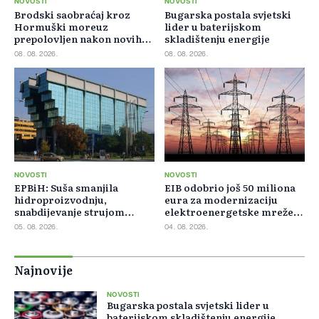
NOVOSTI
NOVOSTI
Brodski saobraćaj kroz
Bugarska postala svjetski
Hormuški moreuz
lider u baterijskom
prepolovljen nakon novih
skladištenju energije
blokada
08. 08. 2026.
08. 08. 2026.
NOVOSTI
NOVOSTI
EPBiH: Suša smanjila
EIB odobrio još 50 miliona
hidroproizvodnju,
eura za modernizaciju
snabdijevanje strujom
elektroenergetske mreže
ostaje stabilno
Slovačke
05. 08. 2026.
04. 08. 2026.
Najnovije
NOVOSTI
Bugarska postala svjetski lider u
baterijskom skladištenju energije