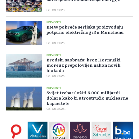
08. 08. 2026.
NOVOSTI
BMW pokreće serijsku proizvodnju
potpuno električnog i3 u Münchenu
08. 08. 2026.
NOVOSTI
Brodski saobraćaj kroz Hormuški
moreuz prepolovljen nakon novih
blokada
08. 08. 2026.
NOVOSTI
Svijet treba uložiti 6.000 milijardi
dolara kako bi utrostručio nuklearne
kapacitete
08. 08. 2026.