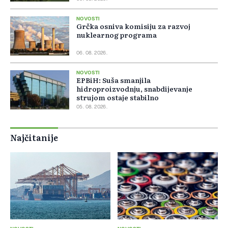
NOVOSTI
Grčka osniva komisiju za razvoj
nuklearnog programa
06. 08. 2026.
NOVOSTI
EPBiH: Suša smanjila
hidroproizvodnju, snabdijevanje
strujom ostaje stabilno
05. 08. 2026.
Najčitanije