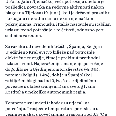
U Portugalu i Njemačkoj veća potrošnja dijelom je
posljedica povratka na redovne aktivnosti nakon
blagdana Tijelova (19. juna), koji je državni praznik u
Portugalu i neradni dan u nekim njemačkim
pokrajinama. Francuska i Italija nastavile su stabilan
uzlazni trend potrošnje, i to četvrti, odnosno petu
sedmicu zaredom.
Za razliku od navedenih tržišta, Španija, Belgija i
Ujedinjeno Kraljevstvo bilježe pad potrošnje
električne energije, čime je prekinut prethodni
uzlazni trend. Najizraženije smanjenje potrošnje
dogodilo se u Ujedinjenom Kraljevstvu (–2,0%),
potom u Belgiji (–1,4%), dok je u Španjolskoj
zabilježen blagi pad od 0,1%, što se djelimično
povezuje s obilježavanjem Dana svetog Ivana
Krstitelja u nekoliko autonomnih regija.
Temperaturni uvjeti također su utjecali na
potrošnju. Prosječne temperature porasle su u
većini zemalja, s povećanjima u rasponu od 0,3 °C u