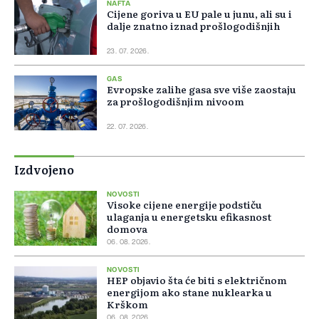
NAFTA
Cijene goriva u EU pale u junu, ali su i
dalje znatno iznad prošlogodišnjih
23. 07. 2026.
GAS
Evropske zalihe gasa sve više zaostaju
za prošlogodišnjim nivoom
22. 07. 2026.
Izdvojeno
NOVOSTI
Visoke cijene energije podstiču
ulaganja u energetsku efikasnost
domova
06. 08. 2026.
NOVOSTI
HEP objavio šta će biti s električnom
energijom ako stane nuklearka u
Krškom
06. 08. 2026.