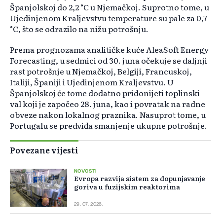
Španjolskoj do 2,2 °C u Njemačkoj. Suprotno tome, u
Ujedinjenom Kraljevstvu temperature su pale za 0,7
°C, što se odrazilo na nižu potrošnju.
Prema prognozama analitičke kuće AleaSoft Energy
Forecasting, u sedmici od 30. juna očekuje se daljnji
rast potrošnje u Njemačkoj, Belgiji, Francuskoj,
Italiji, Španiji i Ujedinjenom Kraljevstvu. U
Španjolskoj će tome dodatno pridonijeti toplinski
val koji je započeo 28. juna, kao i povratak na radne
obveze nakon lokalnog praznika. Nasuprot tome, u
Portugalu se predviđa smanjenje ukupne potrošnje.
Povezane vijesti
NOVOSTI
Evropa razvija sistem za dopunjavanje
goriva u fuzijskim reaktorima
29. 07. 2026.