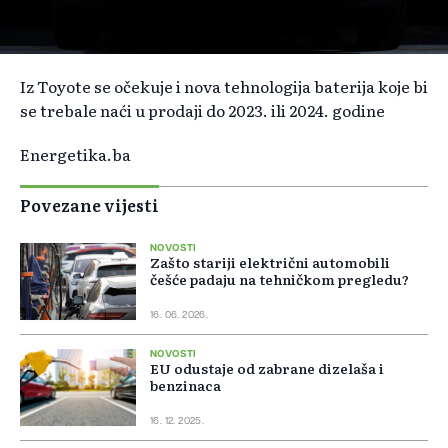
Iz Toyote se očekuje i nova tehnologija baterija koje bi
se trebale naći u prodaji do 2023. ili 2024. godine
Energetika.ba
Povezane vijesti
NOVOSTI
Zašto stariji električni automobili
češće padaju na tehničkom pregledu?
16. 06. 2026.
NOVOSTI
EU odustaje od zabrane dizelaša i
benzinaca
16. 12. 2025.