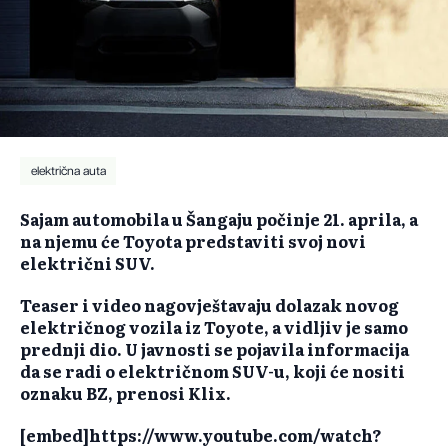
električna auta
Sajam automobila u Šangaju počinje 21. aprila, a
na njemu će Toyota predstaviti svoj novi
električni SUV.
Teaser i video nagovještavaju dolazak novog
električnog vozila iz Toyote, a vidljiv je samo
prednji dio. U javnosti se pojavila informacija
da se radi o električnom SUV-u, koji će nositi
oznaku BZ, prenosi Klix.
[embed]https://www.youtube.com/watch?