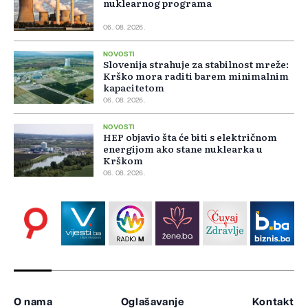
nuklearnog programa
06. 08. 2026.
NOVOSTI
Slovenija strahuje za stabilnost mreže:
Krško mora raditi barem minimalnim
kapacitetom
06. 08. 2026.
NOVOSTI
HEP objavio šta će biti s električnom
energijom ako stane nuklearka u
Krškom
06. 08. 2026.
O nama
Oglašavanje
Kontakt