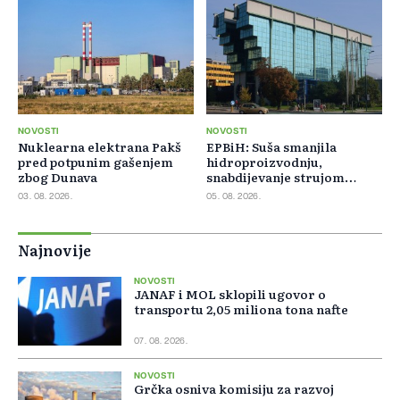
NOVOSTI
NOVOSTI
Nuklearna elektrana Pakš
EPBiH: Suša smanjila
pred potpunim gašenjem
hidroproizvodnju,
zbog Dunava
snabdijevanje strujom
ostaje stabilno
03. 08. 2026.
05. 08. 2026.
Najnovije
NOVOSTI
JANAF i MOL sklopili ugovor o
transportu 2,05 miliona tona nafte
07. 08. 2026.
NOVOSTI
Grčka osniva komisiju za razvoj