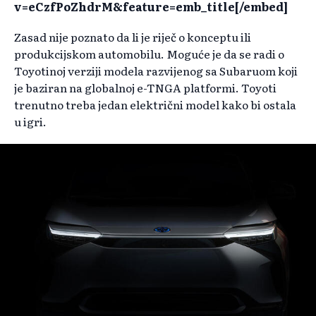
v=eCzfPoZhdrM&feature=emb_title[/embed]
Zasad nije poznato da li je riječ o konceptu ili
produkcijskom automobilu. Moguće je da se radi o
Toyotinoj verziji modela razvijenog sa Subaruom koji
je baziran na globalnoj e-TNGA platformi. Toyoti
trenutno treba jedan električni model kako bi ostala
u igri.