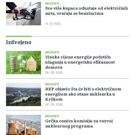
NOVOSTI
Sve više kupaca odustaje od električnih
auta, vraćaju se benzincima
14. 12. 2025.
Izdvojeno
NOVOSTI
Visoke cijene energije podstiču
ulaganja u energetsku efikasnost
domova
06. 08. 2026.
NOVOSTI
HEP objavio šta će biti s električnom
energijom ako stane nuklearka u
Krškom
06. 08. 2026.
NOVOSTI
Grčka osniva komisiju za razvoj
nuklearnog programa