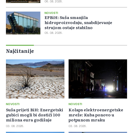
06. 08. 2026.
NOVOSTI
EPBiH: Suša smanjila
hidroproizvodnju, snabdijevanje
strujom ostaje stabilno
05. 08. 2026.
Najčitanije
NOVOSTI
NOVOSTI
Suša prijeti BiH: Energetski
Kolaps elektroenergetske
gubici mogli bi dostići 100
mreže: Kuba ponovo u
miliona eura godišnje
potpunom mraku
03. 08. 2026.
03. 08. 2026.