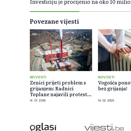
Investiciju je procijenio na oko 10 mil
Povezane vijesti
NOVOSTI
NOVOSTI
Zenici prijeti problem s
Vogošća ponov
grijanjem: Radnici
bez grijanja!
Toplane najavili protest
zbog blokade računa
14. 07. 2026.
19. 02. 2026.