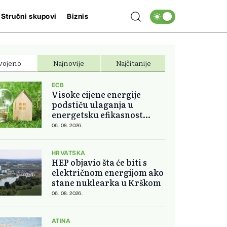
Stručni skupovi
Biznis
vojeno
Najnovije
Najčitanije
ECB
Visoke cijene energije
podstiču ulaganja u
energetsku efikasnost
domova
06. 08. 2026.
HRVATSKA
HEP objavio šta će biti s
električnom energijom ako
stane nuklearka u Krškom
06. 08. 2026.
ATINA