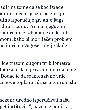
adi i na tome da se kod izrade
tnije doći na jesen, osiguraju
enutno isporučuje grijanje Bags
rednu sezonu. Prema njegovim
planirano je izdvajanje dodatnih
anom, kako bi bio riješen problem
stitucija u Vogošći - dvije škole,
ji ide trasom dugom tri kilometra,
bitaka te da nije racionalno da bude
 Dodao je da se intenzivno vrše
 za novu toplanu i da se u tom smislu
 sezone uredno isporučivati našu
t institucija“, naveo je ministar,