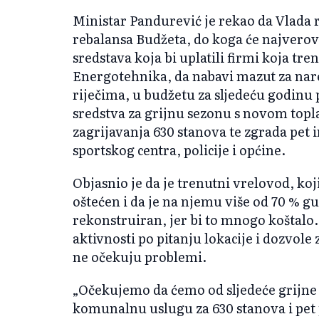
Ministar Pandurević je rekao da Vlada r
rebalansa Budžeta, do koga će najverova
sredstava koja bi uplatili firmi koja tr
Energotehnika, da nabavi mazut za na
riječima, u budžetu za sljedeću godinu 
sredstva za grijnu sezonu s novom topl
zagrijavanja 630 stanova te zgrada pet in
sportskog centra, policije i općine.
Objasnio je da je trenutni vrelovod, ko
oštećen i da je na njemu više od 70 % gu
rekonstruiran, jer bi to mnogo koštalo.
aktivnosti po pitanju lokacije i dozvole
ne očekuju problemi.
„Očekujemo da ćemo od sljedeće grijne
komunalnu uslugu za 630 stanova i pet pe