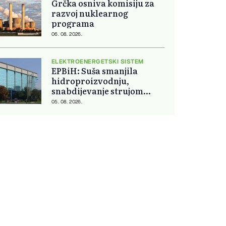
Grčka osniva komisiju za
razvoj nuklearnog
programa
06. 08. 2026.
ELEKTROENERGETSKI SISTEM
EPBiH: Suša smanjila
hidroproizvodnju,
snabdijevanje strujom
ostaje stabilno
05. 08. 2026.