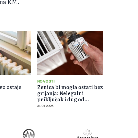
iona KM.
NOVOSTI
o ostaje
Zenica bi mogla ostati bez
grijanja: Nelegalni
priključak i dug od
2.268.746 KM
31. 01. 2026.