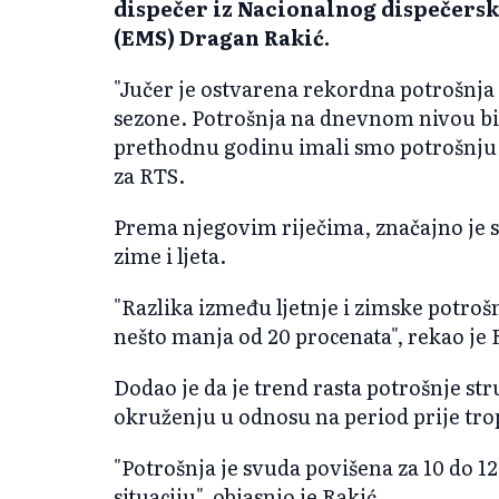
dispečer iz Nacionalnog dispečers
(EMS) Dragan Rakić.
"Jučer je ostvarena rekordna potrošnj
sezone. Potrošnja na dnevnom nivou bil
prethodnu godinu imali smo potrošnju v
za RTS.
Prema njegovim riječima, značajno je 
zime i ljeta.
"Razlika između ljetnje i zimske potroš
nešto manja od 20 procenata", rekao je 
Dodao je da je trend rasta potrošnje st
okruženju u odnosu na period prije tro
"Potrošnja je svuda povišena za 10 do 12
situaciju", objasnio je Rakić.