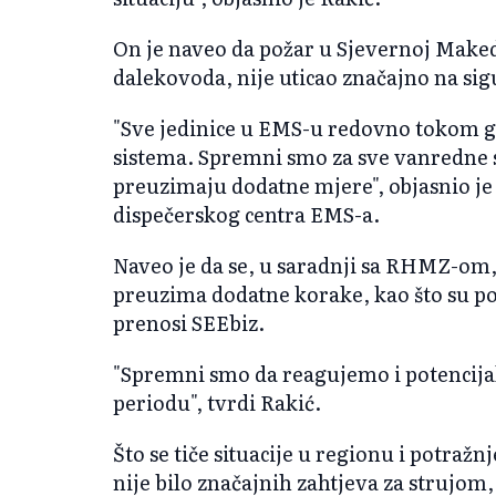
On je naveo da požar u Sjevernoj Makedo
dalekovoda, nije uticao značajno na si
"Sve jedinice u EMS-u redovno tokom g
sistema. Spremni smo za sve vanredne 
preuzimaju dodatne mjere", objasnio je
dispečerskog centra EMS-a.
Naveo je da se, u saradnji sa RHMZ-om
preuzima dodatne korake, kao što su p
prenosi SEEbiz.
"Spremni smo da reagujemo i potencija
periodu", tvrdi Rakić.
Što se tiče situacije u regionu i potražn
nije bilo značajnih zahtjeva za strujom,