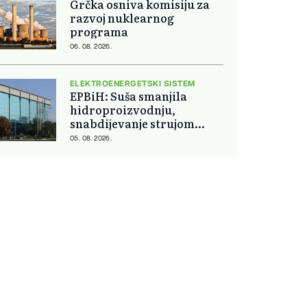
Grčka osniva komisiju za
razvoj nuklearnog
programa
06. 08. 2026.
ELEKTROENERGETSKI SISTEM
EPBiH: Suša smanjila
hidroproizvodnju,
snabdijevanje strujom
ostaje stabilno
05. 08. 2026.