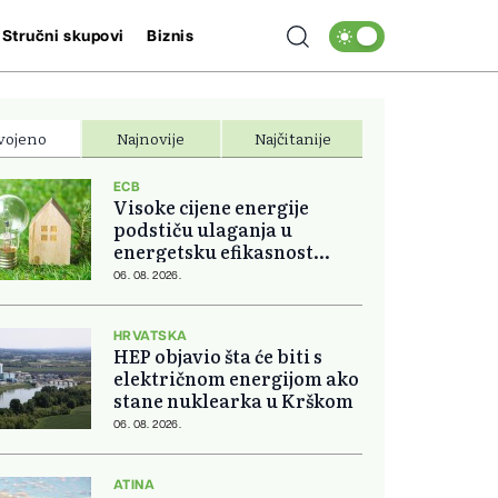
Stručni skupovi
Biznis
vojeno
Najnovije
Najčitanije
ECB
Visoke cijene energije
podstiču ulaganja u
energetsku efikasnost
domova
06. 08. 2026.
HRVATSKA
HEP objavio šta će biti s
električnom energijom ako
stane nuklearka u Krškom
06. 08. 2026.
ATINA