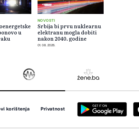
NOVOSTI
roenergetske
Srbija bi prvu nuklearnu
ponovo u
elektranu mogla dobiti
raku
nakon 2040. godine
01. 08. 2026.
vi korištenja
Privatnost