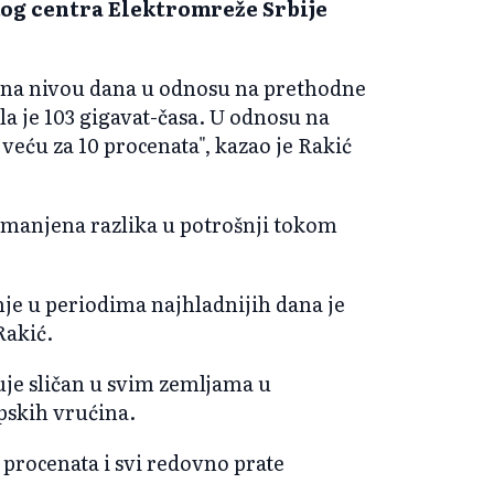
kog centra Elektromreže Srbije
a na nivou dana u odnosu na prethodne
a je 103 gigavat-časa. U odnosu na
eću za 10 procenata", kazao je Rakić
smanjena razlika u potrošnji tokom
nje u periodima najhladnijih dana je
Rakić.
ruje sličan u svim zemljama u
pskih vrućina.
 procenata i svi redovno prate