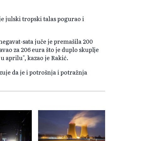
je julski tropski talas pogurao i
 megavat-sata juče je premašila 200
avao za 206 eura što je duplo skuplje
u aprilu", kazao je Rakić.
uje da je i potrošnja i potražnja