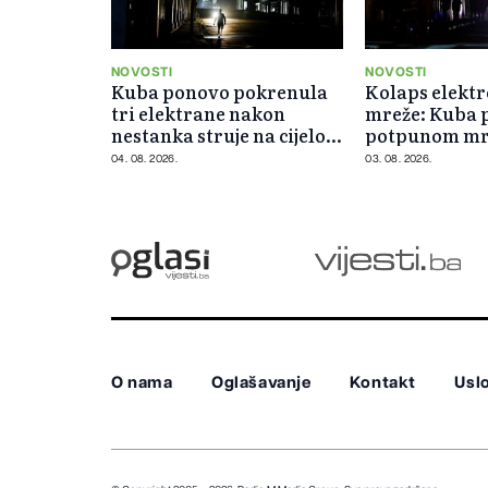
NOVOSTI
NOVOSTI
Kuba ponovo pokrenula
Kolaps elekt
tri elektrane nakon
mreže: Kuba 
nestanka struje na cijelom
potpunom m
ostrvu
04. 08. 2026.
03. 08. 2026.
O nama
Oglašavanje
Kontakt
Uslo