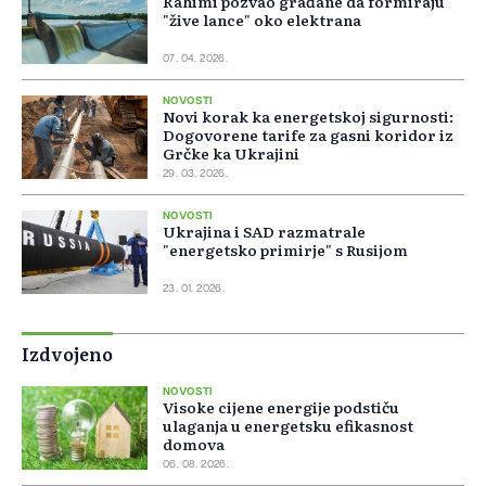
Rahimi pozvao građane da formiraju
"žive lance" oko elektrana
07. 04. 2026.
NOVOSTI
Novi korak ka energetskoj sigurnosti:
Dogovorene tarife za gasni koridor iz
Grčke ka Ukrajini
29. 03. 2026.
NOVOSTI
Ukrajina i SAD razmatrale
"energetsko primirje" s Rusijom
23. 01. 2026.
Izdvojeno
NOVOSTI
Visoke cijene energije podstiču
ulaganja u energetsku efikasnost
domova
06. 08. 2026.