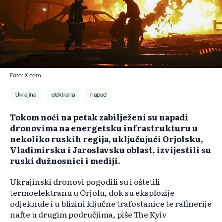
Foto: X.com
Ukrajina
elektrana
napad
Tokom noći na petak zabilježeni su napadi
dronovima na energetsku infrastrukturu u
nekoliko ruskih regija, uključujući Orjolsku,
Vladimirsku i Jaroslavsku oblast, izvijestili su
ruski dužnosnici i mediji.
Ukrajinski dronovi pogodili su i oštetili
termoelektranu u Orjolu, dok su eksplozije
odjeknule i u blizini ključne trafostanice te rafinerije
nafte u drugim područjima, piše The Kyiv