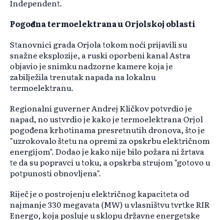
Independent.
Pogođena termoelektrana u Orjolskoj oblasti
Stanovnici grada Orjola tokom noći prijavili su
snažne eksplozije, a ruski oporbeni kanal Astra
objavio je snimku nadzorne kamere koja je
zabilježila trenutak napada na lokalnu
termoelektranu.
Regionalni guverner Andrej Kličkov potvrdio je
napad, no ustvrdio je kako je termoelektrana Orjol
pogođena krhotinama presretnutih dronova, što je
"uzrokovalo štetu na opremi za opskrbu električnom
energijom". Dodao je kako nije bilo požara ni žrtava
te da su popravci u toku, a opskrba strujom "gotovo u
potpunosti obnovljena".
Riječ je o postrojenju električnog kapaciteta od
najmanje 330 megavata (MW) u vlasništvu tvrtke RIR
Energo, koja posluje u sklopu državne energetske