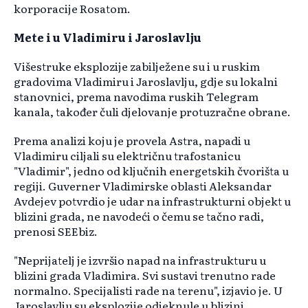
korporacije Rosatom.
Mete i u Vladimiru i Jaroslavlju
Višestruke eksplozije zabilježene su i u ruskim
gradovima Vladimiru i Jaroslavlju, gdje su lokalni
stanovnici, prema navodima ruskih Telegram
kanala, također čuli djelovanje protuzračne obrane.
Prema analizi koju je provela Astra, napadi u
Vladimiru ciljali su električnu trafostanicu
"Vladimir", jedno od ključnih energetskih čvorišta u
regiji. Guverner Vladimirske oblasti Aleksandar
Avdejev potvrdio je udar na infrastrukturni objekt u
blizini grada, ne navodeći o čemu se tačno radi,
prenosi SEEbiz.
"Neprijatelj je izvršio napad na infrastrukturu u
blizini grada Vladimira. Svi sustavi trenutno rade
normalno. Specijalisti rade na terenu", izjavio je. U
Jaroslavlju su eksplozije odjeknule u blizini