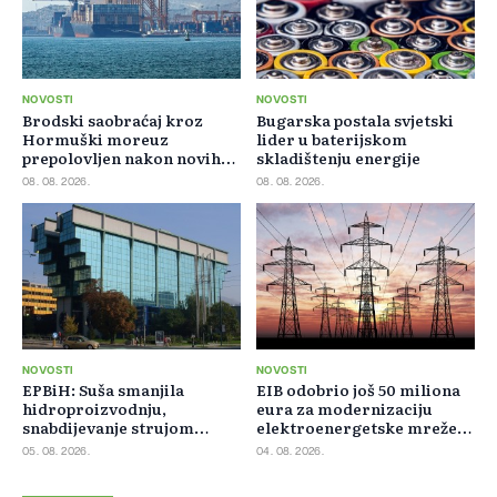
NOVOSTI
NOVOSTI
Brodski saobraćaj kroz
Bugarska postala svjetski
Hormuški moreuz
lider u baterijskom
prepolovljen nakon novih
skladištenju energije
blokada
08. 08. 2026.
08. 08. 2026.
NOVOSTI
NOVOSTI
EPBiH: Suša smanjila
EIB odobrio još 50 miliona
hidroproizvodnju,
eura za modernizaciju
snabdijevanje strujom
elektroenergetske mreže
ostaje stabilno
Slovačke
05. 08. 2026.
04. 08. 2026.