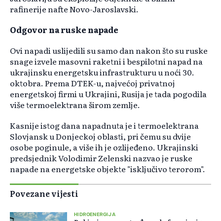
rafinerije nafte Novo-Jaroslavski.
Odgovor na ruske napade
Ovi napadi uslijedili su samo dan nakon što su ruske
snage izvele masovni raketni i bespilotni napad na
ukrajinsku energetsku infrastrukturu u noći 30.
oktobra. Prema DTEK-u, najvećoj privatnoj
energetskoj firmi u Ukrajini, Rusija je tada pogodila
više termoelektrana širom zemlje.
Kasnije istog dana napadnuta je i termoelektrana
Slovjansk u Donjeckoj oblasti, pri čemu su dvije
osobe poginule, a više ih je ozlijeđeno. Ukrajinski
predsjednik Volodimir Zelenski nazvao je ruske
napade na energetske objekte "isključivo terorom".
Povezane vijesti
HIDROENERGIJA