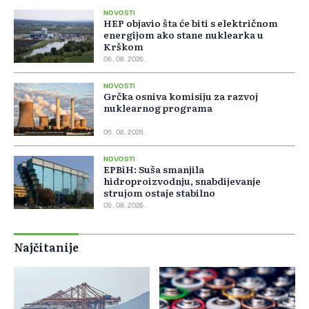
NOVOSTI
HEP objavio šta će biti s električnom
energijom ako stane nuklearka u
Krškom
06. 08. 2026.
NOVOSTI
Grčka osniva komisiju za razvoj
nuklearnog programa
06. 08. 2026.
NOVOSTI
EPBiH: Suša smanjila
hidroproizvodnju, snabdijevanje
strujom ostaje stabilno
05. 08. 2026.
Najčitanije