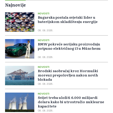
Najnovije
NOVOSTI
Bugarska postala svjetski lider u
baterijskom skladištenju energije
08. 08. 2026.
NOVOSTI
BMW pokreće serijsku proizvodnju
potpuno električnog i3 u Münchenu
08. 08. 2026.
NOVOSTI
Brodski saobraćaj kroz Hormuški
moreuz prepolovljen nakon novih
blokada
08. 08. 2026.
NOVOSTI
Svijet treba uložiti 6.000 milijardi
dolara kako bi utrostručio nuklearne
kapacitete
08. 08. 2026.