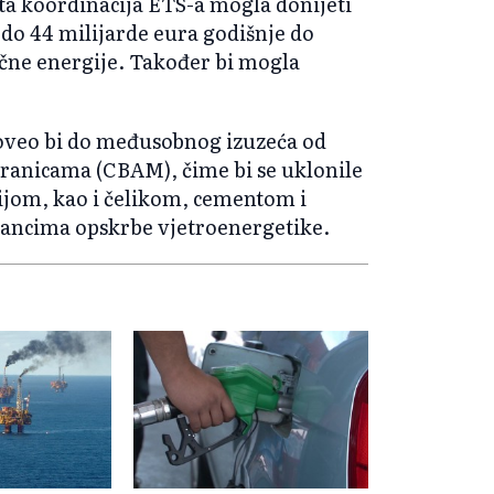
ita koordinacija ETS-a mogla donijeti
 do 44 milijarde eura godišnje do
ične energije. Također bi mogla
oveo bi do međusobnog izuzeća od
ranicama (CBAM), čime bi se uklonile
ijom, kao i čelikom, cementom i
lancima opskrbe vjetroenergetike.