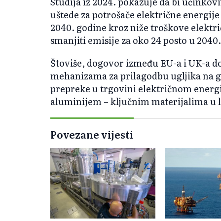
Studija iz 2024. pokazuje da bi učinkov
uštede za potrošače električne energije
2040. godine kroz niže troškove elektr
smanjiti emisije za oko 24 posto u 2040.
Štoviše, dogovor između EU-a i UK-a d
mehanizama za prilagodbu ugljika na g
prepreke u trgovini električnom energ
aluminijem – ključnim materijalima u 
Povezane vijesti