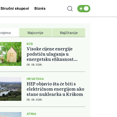
Stručni skupovi
Biznis
vojeno
Najnovije
Najčitanije
ECB
Visoke cijene energije
podstiču ulaganja u
energetsku efikasnost
domova
06. 08. 2026.
HRVATSKA
HEP objavio šta će biti s
električnom energijom ako
stane nuklearka u Krškom
06. 08. 2026.
ATINA