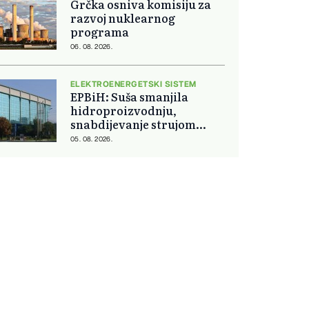
Grčka osniva komisiju za
razvoj nuklearnog
programa
06. 08. 2026.
ELEKTROENERGETSKI SISTEM
EPBiH: Suša smanjila
hidroproizvodnju,
snabdijevanje strujom
ostaje stabilno
05. 08. 2026.