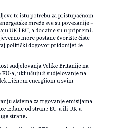
ciljeve te istu potrebu za pristupačnom
energetske mreže sve su povezanije –
jaju UK i EU, a dodatne su u pripremi.
 Sjeverno more postane čvorište čiste
aj politički dogovor pridonijet će
ost sudjelovanja Velike Britanije na
e EU-a, uključujući sudjelovanje na
lektričnom energijom u svim
vanju sistema za trgovanje emisijama
ice izdane od strane EU-a ili UK-a
uge strane.