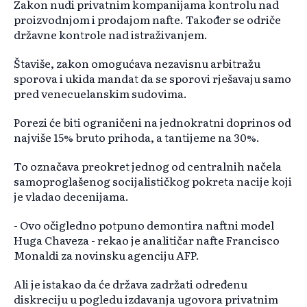
Zakon nudi privatnim kompanijama kontrolu nad
proizvodnjom i prodajom nafte. Također se odriče
državne kontrole nad istraživanjem.
Štaviše, zakon omogućava nezavisnu arbitražu
sporova i ukida mandat da se sporovi rješavaju samo
pred venecuelanskim sudovima.
Porezi će biti ograničeni na jednokratni doprinos od
najviše 15% bruto prihoda, a tantijeme na 30%.
To označava preokret jednog od centralnih načela
samoproglašenog socijalističkog pokreta nacije koji
je vladao decenijama.
- Ovo očigledno potpuno demontira naftni model
Huga Chaveza - rekao je analitičar nafte Francisco
Monaldi za novinsku agenciju AFP.
Ali je istakao da će država zadržati određenu
diskreciju u pogledu izdavanja ugovora privatnim