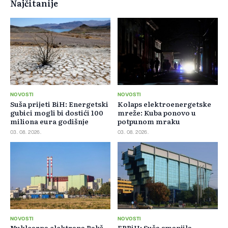
Najčitanije
NOVOSTI
NOVOSTI
Suša prijeti BiH: Energetski
Kolaps elektroenergetske
gubici mogli bi dostići 100
mreže: Kuba ponovo u
miliona eura godišnje
potpunom mraku
03. 08. 2026.
03. 08. 2026.
NOVOSTI
NOVOSTI
Nuklearna elektrana Pakš
EPBiH: Suša smanjila