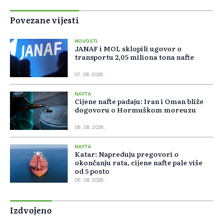
Povezane vijesti
NOVOSTI
JANAF i MOL sklopili ugovor o
transportu 2,05 miliona tona nafte
07. 08. 2026.
NAFTA
Cijene nafte padaju: Iran i Oman bliže
dogovoru o Hormuškom moreuzu
06. 08. 2026.
NAFTA
Katar: Napreduju pregovori o
okončanju rata, cijene nafte pale više
od 5 posto
05. 08. 2026.
Izdvojeno