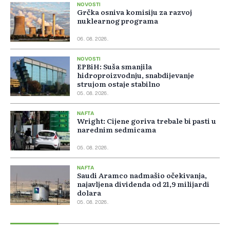
NOVOSTI
Grčka osniva komisiju za razvoj
nuklearnog programa
06. 08. 2026.
NOVOSTI
EPBiH: Suša smanjila
hidroproizvodnju, snabdijevanje
strujom ostaje stabilno
05. 08. 2026.
NAFTA
Wright: Cijene goriva trebale bi pasti u
narednim sedmicama
05. 08. 2026.
NAFTA
Saudi Aramco nadmašio očekivanja,
najavljena dividenda od 21,9 milijardi
dolara
05. 08. 2026.