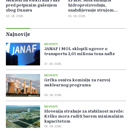
pred potpunim gašenjem
hidroproizvodnju,
zbog Dunava
snabdijevanje strujom
ostaje stabilno
03. 08. 2026.
05. 08. 2026.
Najnovije
NOVOSTI
JANAF i MOL sklopili ugovor o
transportu 2,05 miliona tona nafte
07. 08. 2026.
NOVOSTI
Grčka osniva komisiju za razvoj
nuklearnog programa
06. 08. 2026.
NOVOSTI
Slovenija strahuje za stabilnost mreže:
Krško mora raditi barem minimalnim
kapacitetom
06. 08. 2026.