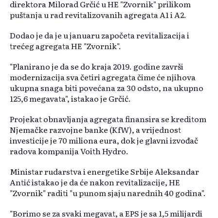
direktora Milorad Grčić u HE "Zvornik" prilikom
puštanja u rad revitalizovanih agregata A1 i A2.
Dodao je da je u januaru započeta revitalizacija i
trećeg agregata HE "Zvornik".
"Planirano je da se do kraja 2019. godine završi
modernizacija sva četiri agregata čime će njihova
ukupna snaga biti povećana za 30 odsto, na ukupno
125,6 megavata", istakao je Grčić.
Projekat obnavljanja agregata finansira se kreditom
Njemačke razvojne banke (KfW), a vrijednost
investicije je 70 miliona eura, dok je glavni izvođač
radova kompanija Voith Hydro.
Ministar rudarstva i energetike Srbije Aleksandar
Antić istakao je da će nakon revitalizacije, HE
"Zvornik" raditi "u punom sjaju narednih 40 godina".
"Borimo se za svaki megavat, a EPS je sa 1,5 milijardi