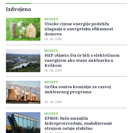
Izdvojeno
NOVOSTI
Visoke cijene energije podstiču
ulaganja u energetsku efikasnost
domova
06. 08. 2026.
NOVOSTI
HEP objavio šta će biti s električnom
energijom ako stane nuklearka u
Krškom
06. 08. 2026.
NOVOSTI
Grčka osniva komisiju za razvoj
nuklearnog programa
06. 08. 2026.
NOVOSTI
EPBiH: Suša smanjila
hidroproizvodnju, snabdijevanje
strujom ostaje stabilno