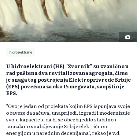
hidroelektrane
U hidroelektrani (HE) "Zvornik" su zvanično u
rad puštena dva revitalizovana agregata, čime
je snaga tog postrojenja Elektroprivrede Srbije
(EPS) povećana za oko 15 megavata, saopštio je
EPS.
"Ovo je jedan od projekata kojim EPS ispunjava svoje
obaveze da sačuva, unaprijedi, izgradi i modernizuje
svoje kapacitete da bi se obezbijedilo stabilno i
pouzdano snabdjevanje Srbije električnom
energijom u narednim decenijama", rekao je v.d.