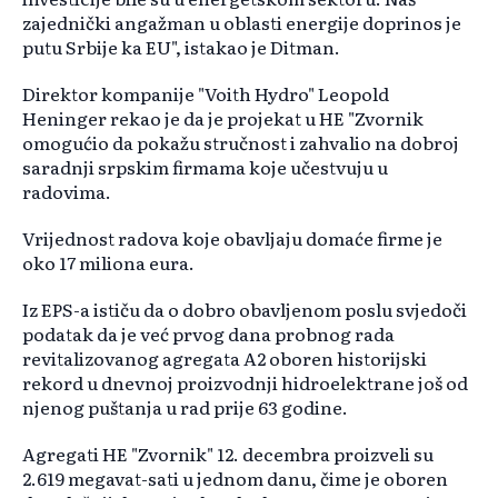
zajednički angažman u oblasti energije doprinos je
putu Srbije ka EU", istakao je Ditman.
Direktor kompanije "Voith Hydro" Leopold
Heninger rekao je da je projekat u HE "Zvornik
omogućio da pokažu stručnost i zahvalio na dobroj
saradnji srpskim firmama koje učestvuju u
radovima.
Vrijednost radova koje obavljaju domaće firme je
oko 17 miliona eura.
Iz EPS-a ističu da o dobro obavljenom poslu svjedoči
podatak da je već prvog dana probnog rada
revitalizovanog agregata A2 oboren historijski
rekord u dnevnoj proizvodnji hidroelektrane još od
njenog puštanja u rad prije 63 godine.
Agregati HE "Zvornik" 12. decembra proizveli su
2.619 megavat-sati u jednom danu, čime je oboren