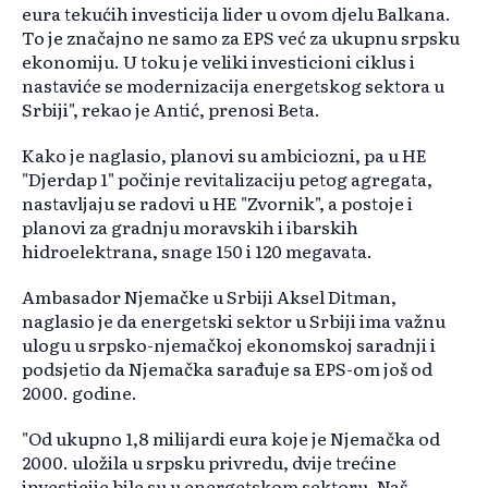
eura tekućih investicija lider u ovom djelu Balkana.
To je značajno ne samo za EPS već za ukupnu srpsku
ekonomiju. U toku je veliki investicioni ciklus i
nastaviće se modernizacija energetskog sektora u
Srbiji", rekao je Antić, prenosi Beta.
Kako je naglasio, planovi su ambiciozni, pa u HE
"Djerdap 1" počinje revitalizaciju petog agregata,
nastavljaju se radovi u HE "Zvornik", a postoje i
planovi za gradnju moravskih i ibarskih
hidroelektrana, snage 150 i 120 megavata.
Ambasador Njemačke u Srbiji Aksel Ditman,
naglasio je da energetski sektor u Srbiji ima važnu
ulogu u srpsko-njemačkoj ekonomskoj saradnji i
podsjetio da Njemačka sarađuje sa EPS-om još od
2000. godine.
"Od ukupno 1,8 milijardi eura koje je Njemačka od
2000. uložila u srpsku privredu, dvije trećine
investicije bile su u energetskom sektoru. Naš