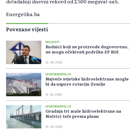
dotadašnji dnevni rekord od 2.500 megavat-sati.
Energetika.ba
Povezane vijesti
NOVOSTI
Rudnici koji ne proizvode dogovoreno,
ne mogu očekivati podršku EP BiH
10. 08. 2025.
HIDROENERGIJA
Najveće svjetske hidroelektrane mogle
bi da uspore rotaciju Zemlje
12. 06. 2025.
HIDROENERGIJA
Gradnja tri male hidroelektrane na
Bistrici teče prema planu
16. 04. 2025.