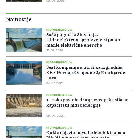
05. 08. 2026.
Najnovije
HIDROENERGIJA
Suša pogodila Sloveniju:
Hidroelektrane proizvele 31 posto
manje električne energije
31. 07. 2026.
HIDROENERGIJA
Šest kompanija u utrci za izgradnju
RHE Đerdap 3 vrijedne 2,63 milijarde
eura
07. 07. 2026.
HIDROENERGIJA
Turska postala druga evropska sila po
kapacitetu hidroenergije
05. 07. 2026.
HIDROENERGIJA
Đokić najavio novu hidroelektranu u
Bileći i nove solarne projekte