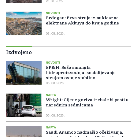
22. 07. 2025.
NOVOSTI
Erdogan: Prva struja iz nuklearne
elektrane Akkuyu do kraja godine
03. 05. 2025.
Izdvojeno
NOVOSTI
EPBiH: Suša smanjila
hidroproizvodnju, snabdijevanje
strujom ostaje stabilno
05. 08. 2026.
NAFTA
Wright: Cijene goriva trebale bi pasti u
narednim sedmicama
05. 08. 2026.
NAFTA
Saudi Aramco nadmašio očekivanja,