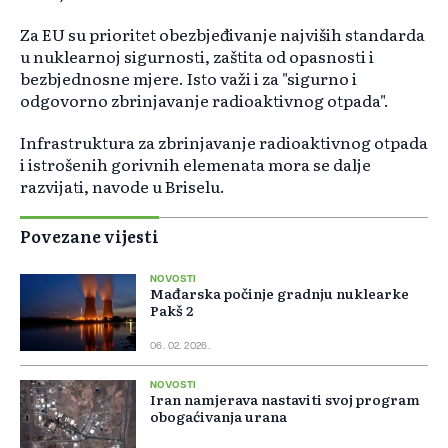
Za EU su prioritet obezbjeđivanje najviših standarda
u nuklearnoj sigurnosti, zaštita od opasnosti i
bezbjednosne mjere. Isto važi i za "sigurno i
odgovorno zbrinjavanje radioaktivnog otpada".
Infrastruktura za zbrinjavanje radioaktivnog otpada
i istrošenih gorivnih elemenata mora se dalje
razvijati, navode u Briselu.
Povezane vijesti
NOVOSTI
Mađarska počinje gradnju nuklearke
Pakš 2
06. 02. 2026.
NOVOSTI
Iran namjerava nastaviti svoj program
obogaćivanja urana