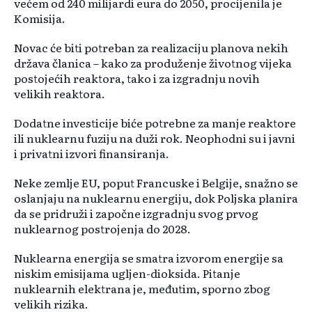
većem od 240 milijardi eura do 2050, procijenila je
Komisija.
Novac će biti potreban za realizaciju planova nekih
država članica – kako za produženje životnog vijeka
postojećih reaktora, tako i za izgradnju novih
velikih reaktora.
Dodatne investicije biće potrebne za manje reaktore
ili nuklearnu fuziju na duži rok. Neophodni su i javni
i privatni izvori finansiranja.
Neke zemlje EU, poput Francuske i Belgije, snažno se
oslanjaju na nuklearnu energiju, dok Poljska planira
da se pridruži i započne izgradnju svog prvog
nuklearnog postrojenja do 2028.
Nuklearna energija se smatra izvorom energije sa
niskim emisijama ugljen-dioksida. Pitanje
nuklearnih elektrana je, međutim, sporno zbog
velikih rizika.