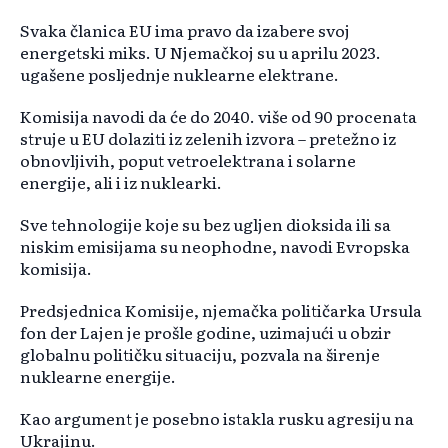
Svaka članica EU ima pravo da izabere svoj
energetski miks. U Njemačkoj su u aprilu 2023.
ugašene posljednje nuklearne elektrane.
Komisija navodi da će do 2040. više od 90 procenata
struje u EU dolaziti iz zelenih izvora – pretežno iz
obnovljivih, poput vetroelektrana i solarne
energije, ali i iz nuklearki.
Sve tehnologije koje su bez ugljen dioksida ili sa
niskim emisijama su neophodne, navodi Evropska
komisija.
Predsjednica Komisije, njemačka političarka Ursula
fon der Lajen je prošle godine, uzimajući u obzir
globalnu političku situaciju, pozvala na širenje
nuklearne energije.
Kao argument je posebno istakla rusku agresiju na
Ukrajinu.