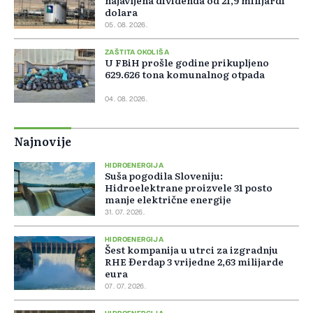
najavljena dividenda od 21,9 milijardi
dolara
05. 08. 2026.
ZAŠTITA OKOLIŠA
U FBiH prošle godine prikupljeno
629.626 tona komunalnog otpada
04. 08. 2026.
Najnovije
HIDROENERGIJA
Suša pogodila Sloveniju:
Hidroelektrane proizvele 31 posto
manje električne energije
31. 07. 2026.
HIDROENERGIJA
Šest kompanija u utrci za izgradnju
RHE Đerdap 3 vrijedne 2,63 milijarde
eura
07. 07. 2026.