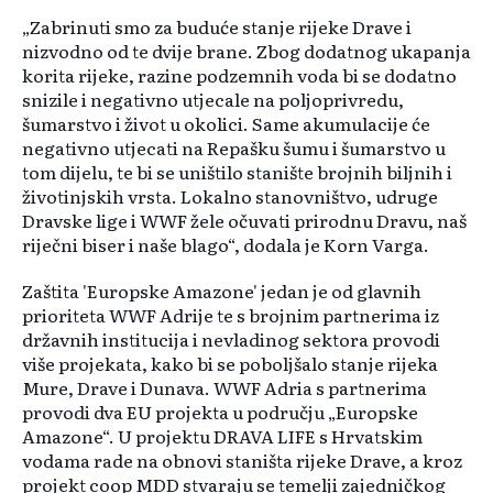
„Zabrinuti smo za buduće stanje rijeke Drave i
nizvodno od te dvije brane. Zbog dodatnog ukapanja
korita rijeke, razine podzemnih voda bi se dodatno
snizile i negativno utjecale na poljoprivredu,
šumarstvo i život u okolici. Same akumulacije će
negativno utjecati na Repašku šumu i šumarstvo u
tom dijelu, te bi se uništilo stanište brojnih biljnih i
životinjskih vrsta. Lokalno stanovništvo, udruge
Dravske lige i WWF žele očuvati prirodnu Dravu, naš
riječni biser i naše blago“, dodala je Korn Varga.
Zaštita 'Europske Amazone' jedan je od glavnih
prioriteta WWF Adrije te s brojnim partnerima iz
državnih institucija i nevladinog sektora provodi
više projekata, kako bi se poboljšalo stanje rijeka
Mure, Drave i Dunava. WWF Adria s partnerima
provodi dva EU projekta u području „Europske
Amazone“. U projektu DRAVA LIFE s Hrvatskim
vodama rade na obnovi staništa rijeke Drave, a kroz
projekt coop MDD stvaraju se temelji zajedničkog