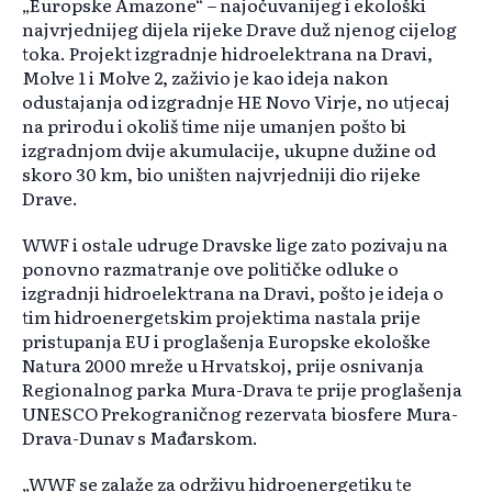
„Europske Amazone“ – najočuvanijeg i ekološki
najvrjednijeg dijela rijeke Drave duž njenog cijelog
toka. Projekt izgradnje hidroelektrana na Dravi,
Molve 1 i Molve 2, zaživio je kao ideja nakon
odustajanja od izgradnje HE Novo Virje, no utjecaj
na prirodu i okoliš time nije umanjen pošto bi
izgradnjom dvije akumulacije, ukupne dužine od
skoro 30 km, bio uništen najvrjedniji dio rijeke
Drave.
WWF i ostale udruge Dravske lige zato pozivaju na
ponovno razmatranje ove političke odluke o
izgradnji hidroelektrana na Dravi, pošto je ideja o
tim hidroenergetskim projektima nastala prije
pristupanja EU i proglašenja Europske ekološke
Natura 2000 mreže u Hrvatskoj, prije osnivanja
Regionalnog parka Mura-Drava te prije proglašenja
UNESCO Prekograničnog rezervata biosfere Mura-
Drava-Dunav s Mađarskom.
„WWF se zalaže za održivu hidroenergetiku te