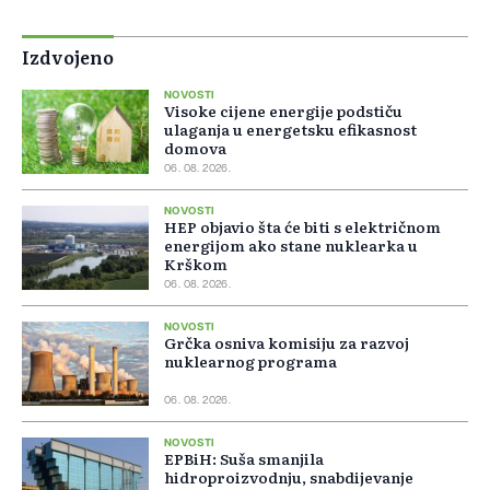
Izdvojeno
NOVOSTI
Visoke cijene energije podstiču
ulaganja u energetsku efikasnost
domova
06. 08. 2026.
NOVOSTI
HEP objavio šta će biti s električnom
energijom ako stane nuklearka u
Krškom
06. 08. 2026.
NOVOSTI
Grčka osniva komisiju za razvoj
nuklearnog programa
06. 08. 2026.
NOVOSTI
EPBiH: Suša smanjila
hidroproizvodnju, snabdijevanje