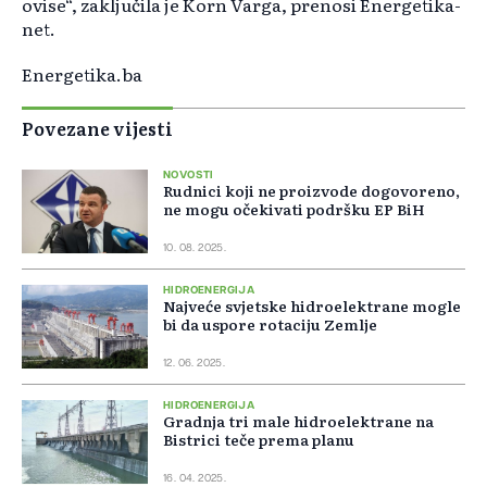
ovise“, zaključila je Korn Varga, prenosi Energetika-
net.
Energetika.ba
Povezane vijesti
NOVOSTI
Rudnici koji ne proizvode dogovoreno,
ne mogu očekivati podršku EP BiH
10. 08. 2025.
HIDROENERGIJA
Najveće svjetske hidroelektrane mogle
bi da uspore rotaciju Zemlje
12. 06. 2025.
HIDROENERGIJA
Gradnja tri male hidroelektrane na
Bistrici teče prema planu
16. 04. 2025.