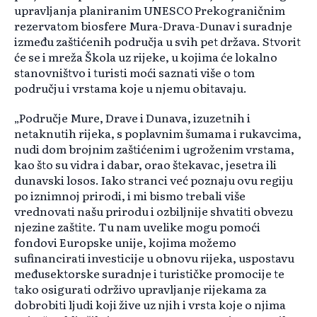
upravljanja planiranim UNESCO Prekograničnim
rezervatom biosfere Mura-Drava-Dunav i suradnje
između zaštićenih područja u svih pet država. Stvorit
će se i mreža Škola uz rijeke, u kojima će lokalno
stanovništvo i turisti moći saznati više o tom
području i vrstama koje u njemu obitavaju.
„Područje Mure, Drave i Dunava, izuzetnih i
netaknutih rijeka, s poplavnim šumama i rukavcima,
nudi dom brojnim zaštićenim i ugroženim vrstama,
kao što su vidra i dabar, orao štekavac, jesetra ili
dunavski losos. Iako stranci već poznaju ovu regiju
po iznimnoj prirodi, i mi bismo trebali više
vrednovati našu prirodu i ozbiljnije shvatiti obvezu
njezine zaštite. Tu nam uvelike mogu pomoći
fondovi Europske unije, kojima možemo
sufinancirati investicije u obnovu rijeka, uspostavu
međusektorske suradnje i turističke promocije te
tako osigurati održivo upravljanje rijekama za
dobrobiti ljudi koji žive uz njih i vrsta koje o njima