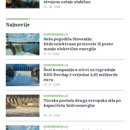
strujom ostaje stabilno
05. 08. 2026.
Najnovije
HIDROENERGIJA
Suša pogodila Sloveniju:
Hidroelektrane proizvele 31 posto
manje električne energije
31. 07. 2026.
HIDROENERGIJA
Šest kompanija u utrci za izgradnju
RHE Đerdap 3 vrijedne 2,63 milijarde
eura
07. 07. 2026.
HIDROENERGIJA
Turska postala druga evropska sila po
kapacitetu hidroenergije
05. 07. 2026.
HIDROENERGIJA