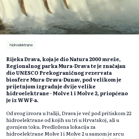
hidroelektrane
Rijeka Drava, koja je dio Natura 2000 mreže,
Regionalnog parka Mura-Drava te je značajan
dio UNESCO Prekograničnog rezervata
biosfere Mura-Drava-Dunav, pod velikom je
prijetnjom izgradnje dvije velike
hidroelektrane - Molve 1 i Molve 2, priopćeno
je iz WWF-a.
Od svog izvora u Italiji, Drava je već pod pritiskom 22
hidroelektrane od kojih su tri u Hrvatskoj, ali u
gornjem toku. Predložena lokacija za
hidroelektrane Molve 1 i Molve 2 u samom je srcu