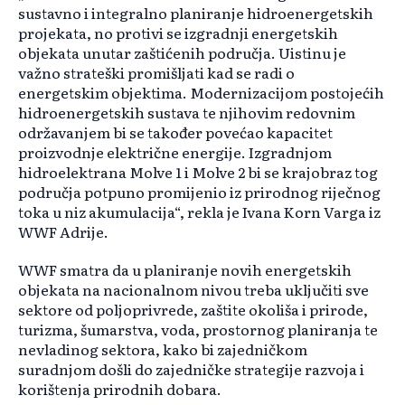
sustavno i integralno planiranje hidroenergetskih
projekata, no protivi se izgradnji energetskih
objekata unutar zaštićenih područja. Uistinu je
važno strateški promišljati kad se radi o
energetskim objektima. Modernizacijom postojećih
hidroenergetskih sustava te njihovim redovnim
održavanjem bi se također povećao kapacitet
proizvodnje električne energije. Izgradnjom
hidroelektrana Molve 1 i Molve 2 bi se krajobraz tog
područja potpuno promijenio iz prirodnog riječnog
toka u niz akumulacija“, rekla je Ivana Korn Varga iz
WWF Adrije.
WWF smatra da u planiranje novih energetskih
objekata na nacionalnom nivou treba uključiti sve
sektore od poljoprivrede, zaštite okoliša i prirode,
turizma, šumarstva, voda, prostornog planiranja te
nevladinog sektora, kako bi zajedničkom
suradnjom došli do zajedničke strategije razvoja i
korištenja prirodnih dobara.