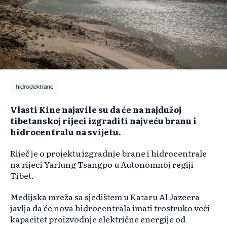
hidroelektrane
Vlasti Kine najavile su da će na najdužoj
tibetanskoj rijeci izgraditi najveću branu i
hidrocentralu na svijetu.
Riječ je o projektu izgradnje brane i hidrocentrale
na rijeci Yarlung Tsangpo u Autonomnoj regiji
Tibet.
Medijska mreža sa sjedištem u Kataru Al Jazeera
javlja da će nova hidrocentrala imati trostruko veći
kapacitet proizvodnje električne energije od