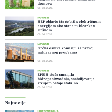
domova
06. 08. 2026.
NOVOSTI
HEP objavio šta će biti s električnom
energijom ako stane nuklearka u
Krškom
06. 08. 2026.
NOVOSTI
Grčka osniva komisiju za razvoj
nuklearnog programa
06. 08. 2026.
NOVOSTI
EPBiH: Suša smanjila
hidroproizvodnju, snabdijevanje
strujom ostaje stabilno
05. 08. 2026.
Najnovije
HIDROENERGIJA