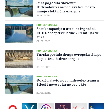
Suša pogodila Sloveniju:
Hidroelektrane proizvele 31 posto
manje električne energije
31. 07. 2026.
HIDROENERGIJA
Šest kompanija u utrci za izgradnju
RHE Đerdap 3 vrijedne 2,63 milijarde
eura
07. 07. 2026.
HIDROENERGIJA
Turska postala druga evropska sila po
kapacitetu hidroenergije
05. 07. 2026.
HIDROENERGIJA
Đokić najavio novu hidroelektranu u
Bileći i nove solarne projekte
22. 06. 2026.