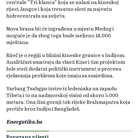
centrale ”Tri klanca” koja se nalazi na kineskoj
rijeci Jangce i koja trenutno slovi za najveću
hidrocentralu na svijetu.
Nova brana bit će izgrađena u mjestu Medog i
moguće je da zbog toga bude iseljeno 14.000
mještana.
Riječ je o regiji u blizini kineske granice s Indijom.
Analitičari smatraju da vlasti Kine i tim projektom
žele steći dodatni politički instrument u procesu
rješavanja problema koje imaju sa susjedima.
Yarlung Tsabgpo izvire iz ledenjaka na zapadu
Tibeta i to na nadmorskoj visini od skoro 5.000
metara. Ona čini gornji tok rijeke Brahmaputra koja
protiče kroz Indiju i Bangladeš.
Energetika.ba
Povezane vijesti