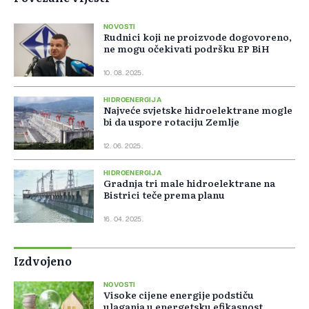
NOVOSTI
Rudnici koji ne proizvode dogovoreno,
ne mogu očekivati podršku EP BiH
10. 08. 2025.
HIDROENERGIJA
Najveće svjetske hidroelektrane mogle
bi da uspore rotaciju Zemlje
12. 06. 2025.
HIDROENERGIJA
Gradnja tri male hidroelektrane na
Bistrici teče prema planu
16. 04. 2025.
Izdvojeno
NOVOSTI
Visoke cijene energije podstiču
ulaganja u energetsku efikasnost