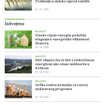
Trebišnjica daleko ispred ostalih
20. 05. 2026.
Izdvojeno
NOVOSTI
Visoke cijene energije podstiču
ulaganja u energetsku efikasnost
domova
06. 08. 2026.
NOVOSTI
HEP objavio šta će biti s električnom
energijom ako stane nuklearka u
Krškom
06. 08. 2026.
NOVOSTI
Grčka osniva komisiju za razvoj
nuklearnog programa
06. 08. 2026.