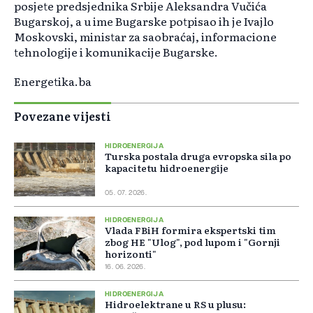
posjete predsjednika Srbije Aleksandra Vučića
Bugarskoj, a u ime Bugarske potpisao ih je Ivajlo
Moskovski, ministar za saobraćaj, informacione
tehnologije i komunikacije Bugarske.
Energetika.ba
Povezane vijesti
HIDROENERGIJA
Turska postala druga evropska sila po
kapacitetu hidroenergije
05. 07. 2026.
HIDROENERGIJA
Vlada FBiH formira ekspertski tim
zbog HE "Ulog", pod lupom i "Gornji
horizonti"
16. 06. 2026.
HIDROENERGIJA
Hidroelektrane u RS u plusu: