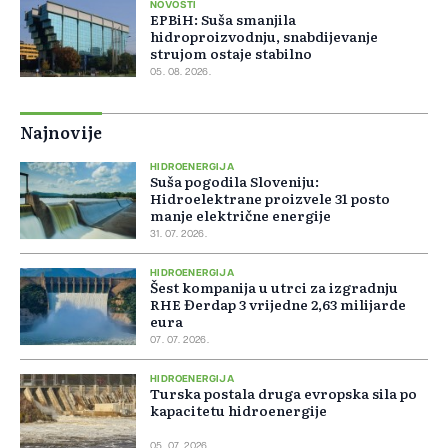
NOVOSTI
EPBiH: Suša smanjila
hidroproizvodnju, snabdijevanje
strujom ostaje stabilno
05. 08. 2026.
Najnovije
HIDROENERGIJA
Suša pogodila Sloveniju:
Hidroelektrane proizvele 31 posto
manje električne energije
31. 07. 2026.
HIDROENERGIJA
Šest kompanija u utrci za izgradnju
RHE Đerdap 3 vrijedne 2,63 milijarde
eura
07. 07. 2026.
HIDROENERGIJA
Turska postala druga evropska sila po
kapacitetu hidroenergije
05. 07. 2026.