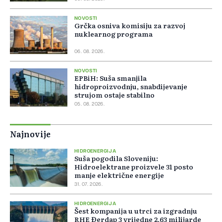
NOVOSTI
Grčka osniva komisiju za razvoj
nuklearnog programa
06. 08. 2026.
NOVOSTI
EPBiH: Suša smanjila
hidroproizvodnju, snabdijevanje
strujom ostaje stabilno
05. 08. 2026.
Najnovije
HIDROENERGIJA
Suša pogodila Sloveniju:
Hidroelektrane proizvele 31 posto
manje električne energije
31. 07. 2026.
HIDROENERGIJA
Šest kompanija u utrci za izgradnju
RHE Đerdap 3 vrijedne 2,63 milijarde