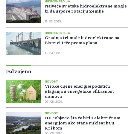
HIDROENERGIJA
Najveće svjetske hidroelektrane mogle
bi da uspore rotaciju Zemlje
12. 06. 2025.
HIDROENERGIJA
Gradnja tri male hidroelektrane na
Bistrici teče prema planu
16. 04. 2025.
Izdvojeno
NOVOSTI
Visoke cijene energije podstiču
ulaganja u energetsku efikasnost
domova
06. 08. 2026.
NOVOSTI
HEP objavio šta će biti s električnom
energijom ako stane nuklearka u
Krškom
06. 08. 2026.