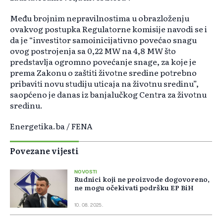
Među brojnim nepravilnostima u obrazloženju
ovakvog postupka Regulatorne komisije navodi se i
da je “investitor samoinicijativno povećao snagu
ovog postrojenja sa 0,22 MW na 4,8 MW što
predstavlja ogromno povećanje snage, za koje je
prema Zakonu o zaštiti životne sredine potrebno
pribaviti novu studiju uticaja na životnu sredinu”,
saopćeno je danas iz banjalučkog Centra za životnu
sredinu.
Energetika.ba / FENA
Povezane vijesti
NOVOSTI
Rudnici koji ne proizvode dogovoreno,
ne mogu očekivati podršku EP BiH
10. 08. 2025.