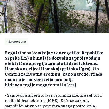
hidroelektrane
Regulatorna komisija za energetiku Republike
Srpske (RS) ukinula je dozvolu za proizvodnju
električne energije za malu hidroelektranu
Ilomska na rijeci Ilomskoj (pritoka Ugra), što
Centru za životnu sredinu, kako navode, vraća
nadu da je malverzacijama u polju
hidroenergije moguće stati u kraj.
- Samovolja investitora je veoma izražena u sektoru
malih hidroelektrana (MHE). Krše se zakoni,
samoinicijativno se povećava snaga postrojenja,