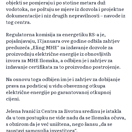
objekti se pomjeraju i po stotine metara duž
vodotoka, ne poštuju se mjere iz dozvola i projektne
dokumentacije i niz drugih nepravilnosti – navode iz
tog centra.
Regulatorna komisija za energetiku RS-a je,
pojašnjavaju, 17.januara ove godine odbila zahtjev
preduzeća „Eling MHE“ za izdavanje dozvole za
proizvodnju električne energije iz obnovljivih
izvora za MHE Ilomska, a odbijen je i zahtjev za
izdavanje certifikata za to proizvodno postrojenje.
Na osnovu toga odbijen im je i zahtjev za dobijanje
prava na podsticaj u vidu obaveznog otkupa
električne energije po garantovanoj otkupnoj
cijeni.
Jelena Ivanić iz Centra za životnu sredinu je istakla
da u tom postupku ne vide nadu da se Ilomska očuva,
s obzirom da je već uništena, nego šansu „da se
zaustavi samovolja investitora“.