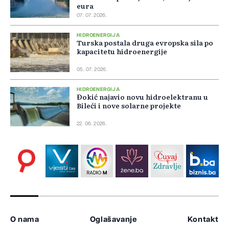
eura
07. 07. 2026.
HIDROENERGIJA
Turska postala druga evropska sila po
kapacitetu hidroenergije
05. 07. 2026.
HIDROENERGIJA
Đokić najavio novu hidroelektranu u
Bileći i nove solarne projekte
22. 06. 2026.
O nama
Oglašavanje
Kontakt