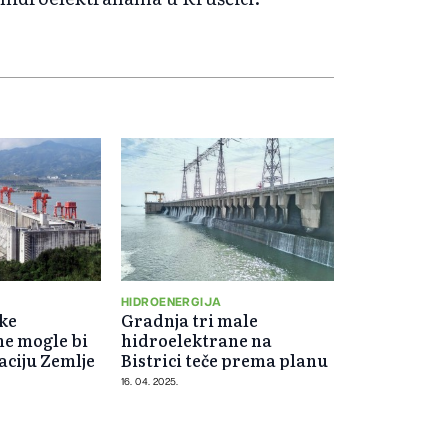
HIDROENERGIJA
ske
Gradnja tri male
ne mogle bi
hidroelektrane na
aciju Zemlje
Bistrici teče prema planu
16. 04. 2025.