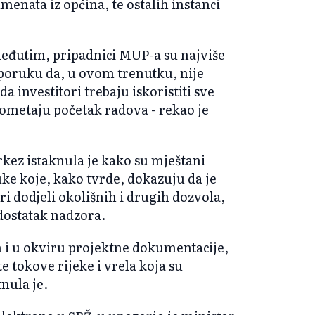
enata iz općina, te ostalih instanci
 međutim, pripadnici MUP-a su najviše
poruku da, u ovom trenutku, nije
a investitori trebaju iskoristiti sve
ometaju početak radova - rekao je
kez istaknula je kako su mještani
uke koje, kako tvrde, dokazuju da je
i dodjeli okolišnih i drugih dozvola,
edostatak nadzora.
m i u okviru projektne dokumentacije,
e tokove rijeke i vrela koja su
nula je.