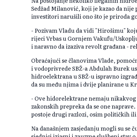
Na postojanje nekoliko ilegalnih hidro
Sedžad Milanović, koji je kazao da nije p
investitori narušili ono što je priroda 
- Pozivam Vladu da vidi "Hirošimu" koju
rijeci Vrbas u Gornjem Vakufu/Uskoplju
i naravno da izaziva revolt građana - re
Obraćajući se članovima Vlade, pomoćn
i vodoprivrede SBŽ-a Abdulah Burek ust
hidroelektrana u SBŽ-u ispravno izgrađ
da su među njima i dvije planirane u Kr
- Ove hidorelektrane nemaju nikakvog 
zakonskih prepreka da se one naprave. Z
postoje drugi razlozi, osim političkih ili
Na današnjem zasjedanju mogli su se čut
sjednici izjasni i zauzme službeni stav