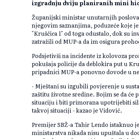
izgradnju dviju planiranih mini hi
Županijski ministar unutarnjih poslova 
njegovim saznanjima, poduzeće koje je
"Kruščica 1" od toga odustalo, dok su in
zatražili od MUP-a da im osigura proh
Podsjetivši na incidente iz kolovoza pro
pokušaja policije da deblokira put u Kru
pripadnici MUP-a ponovno dovode u nez
- Mještani su izgubili povjerenje u sus
zaštitu životne sredine. Bojim se da će
situaciju i biti primorana upotrijebiti sil
takvoj situaciji - kazao je Vidović.
Premijer SBŽ-a Tahir Lendo istaknuo je
ministarstva nikada nisu upuštala u dodj