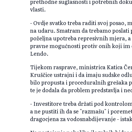
prethodne suglasnosti i potrebnih dokum
vlasti.
- Ovdje svatko treba raditi svoj posao,
na udaru. Smatram da trebamo poslati 
poželjna upotreba represivnih mjera, a d
pravne mogućnosti protiv onih koji im 
Lendo.
Tijekom rasprave, ministrica Katica Čer
Kruščice ustrajni i da imaju sudske odl
bilo propusta i proceduralnih grešaka pr
te je dodala da problem predstavlja i n
- Investitore treba držati pod kontrolo
a ne pustiti ih da se "razmašu" i poremet
dragocjena za vodosnabdijevanje - istak