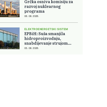
Grčka osniva komisiju za
razvoj nuklearnog
programa
06. 08. 2026.
ELEKTROENERGETSKI SISTEM
EPBiH: Suša smanjila
hidroproizvodnju,
snabdijevanje strujom
ostaje stabilno
05. 08. 2026.