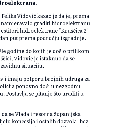
droelektrana.
Feliks Vidović kazao je da je, prema
 namjeravalo graditi hidroelektranu
vestitori hidroelektrane "Kruščica 2"
odan put prema području izgradnje.
šle godine do kojih je došlo prilikom
ščici, Vidović je istaknuo da se
avidnu situaciju.
tav i imaju potporu brojnih udruga za
 policija ponovno doći u nezgodnu
u. Postavlja se pitanje što uraditi u
 da se Vlada i resorna županijska
elu koncesija i ostalih dozvola, bez