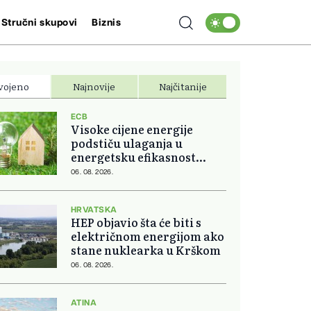
Stručni skupovi
Biznis
vojeno
Najnovije
Najčitanije
ECB
Visoke cijene energije
podstiču ulaganja u
energetsku efikasnost
domova
06. 08. 2026.
HRVATSKA
HEP objavio šta će biti s
električnom energijom ako
stane nuklearka u Krškom
06. 08. 2026.
ATINA