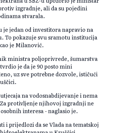
elektrana u SBŽ-u upozorio je ministar
rotiv izgradnje, ali da su pojedini
godinama stvarala.
 je jedan od investitora napravio na
. To pokazuje svu sramotu institucija
kao je Milanović.
ik ministra poljoprivrede, šumarstva
vrdio je da je 90 posto mini
eno, uz sve potrebne dozvole, ističući
uščici.
utjecaja na vodosnabdijevanje i nema
a protivljenje njihovoj izgradnji ne
 osobnih interesa - naglasio je.
i i prijedlozi da se Vlada na tematskoj
 o hidroelektranama u Kruščici.