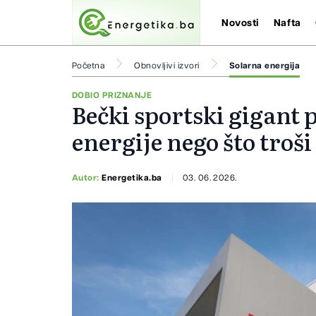
Novosti
Nafta
Početna
Obnovljivi izvori
Solarna energija
DOBIO PRIZNANJE
Bečki sportski gigant 
energije nego što troši
Autor:
Energetika.ba
03. 06. 2026.