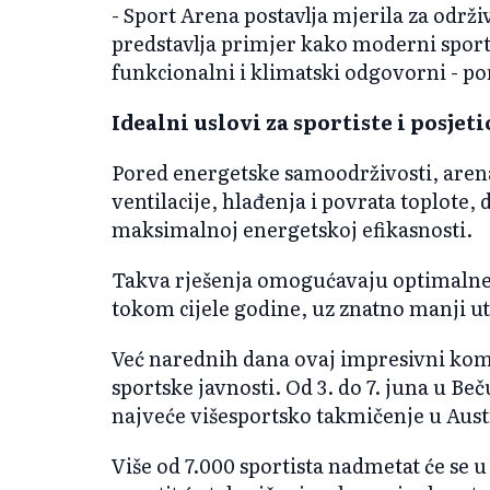
- Sport Arena postavlja mjerila za održi
predstavlja primjer kako moderni sport
funkcionalni i klimatski odgovorni - po
Idealni uslovi za sportiste i posjet
Pored energetske samoodrživosti, are
ventilacije, hlađenja i povrata toplote,
maksimalnoj energetskoj efikasnosti.
Takva rješenja omogućavaju optimalne 
tokom cijele godine, uz znatno manji utj
Već narednih dana ovaj impresivni komp
sportske javnosti. Od 3. do 7. juna u Beč
najveće višesportsko takmičenje u Austr
Više od 7.000 sportista nadmetat će se 