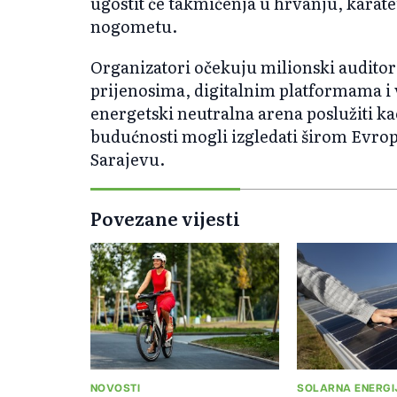
ugostit će takmičenja u hrvanju, karate
nogometu.
Organizatori očekuju milionski auditori
prijenosima, digitalnim platformama i 
energetski neutralna arena poslužiti ka
budućnosti mogli izgledati širom Evrop
Sarajevu.
Povezane vijesti
NOVOSTI
SOLARNA ENERGI