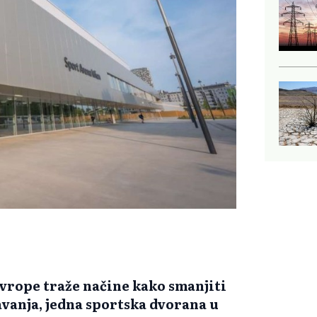
vrope traže načine kako smanjiti
avanja, jedna sportska dvorana u