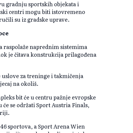
vu gradnju sportskih objekata i
ski centri mogu biti istovremeno
ručili su iz gradske uprave.
ioce
na raspolaže naprednim sistemima
 dok je čitava konstrukcija prilagođena
uslove za treninge i takmičenja
ecaj na okoliš.
leks bit će u centru pažnje evropske
u će se održati Sport Austria Finals,
iji.
u 46 sportova, a Sport Arena Wien