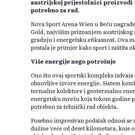
austrijskoj prijestolnici proizvodi v
potrebno za rad.
Nova Sport Arena Wien u Beču nagrađe
Gold, najvišim priznanjem austrijskog
gradnju i energetsku efikasnost. Ova m
postala je primjer kako sport i zaštita 
Više energije nego potrošnje
Ono što ovaj sportski kompleks izdvaja
obnovljive izvore energije. Sistem kom
termalne kolektore i geotermalnu energ
energetsku mrežu koja tokom godine pr
potrebno za tehnički rad objekta.
Posebno impresivan podatak odnosi se 
dužine veće od deset kilometara, koje 