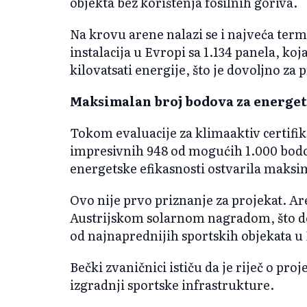
objekta bez korištenja fosilnih goriva.
Na krovu arene nalazi se i najveća ter
instalacija u Evropi sa 1.134 panela, ko
kilovatsati energije, što je dovoljno za
Maksimalan broj bodova za energet
Tokom evaluacije za klimaaktiv certifik
impresivnih 948 od mogućih 1.000 bodov
energetske efikasnosti ostvarila maksi
Ovo nije prvo priznanje za projekat. Ar
Austrijskom solarnom nagradom, što do
od najnaprednijih sportskih objekata u
Bečki zvaničnici ističu da je riječ o pro
izgradnji sportske infrastrukture.