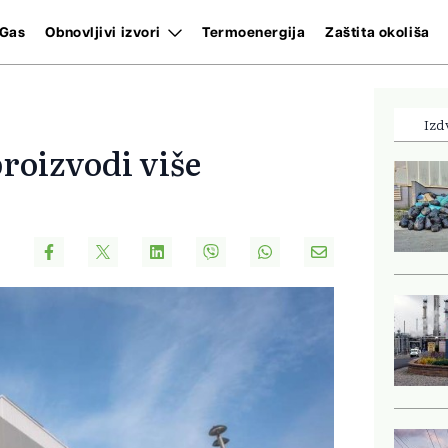
Gas
Obnovljivi izvori
Termoenergija
Zaštita okoliša
Izd
proizvodi više