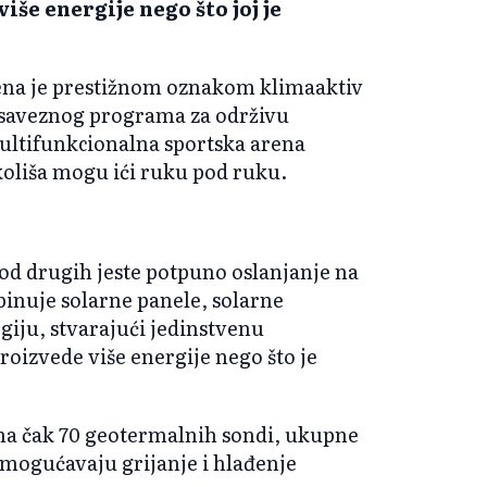
iše energije nego što joj je
na je prestižnom oznakom klimaaktiv
 saveznog programa za održivu
ultifunkcionalna sportska arena
okoliša mogu ići ruku pod ruku.
 od drugih jeste potpuno oslanjanje na
binuje solarne panele, solarne
iju, stvarajući jedinstvenu
oizvede više energije nego što je
na čak 70 geotermalnih sondi, ukupne
omogućavaju grijanje i hlađenje