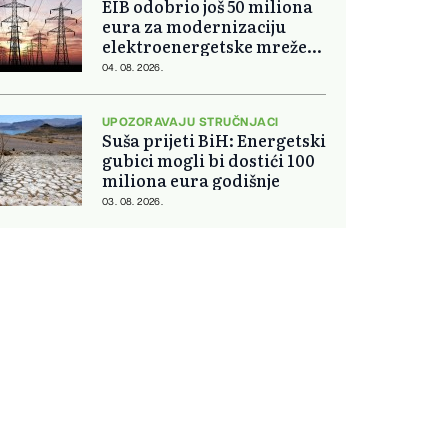
EIB odobrio još 50 miliona
eura za modernizaciju
elektroenergetske mreže
Slovačke
04. 08. 2026.
UPOZORAVAJU STRUČNJACI
Suša prijeti BiH: Energetski
gubici mogli bi dostići 100
miliona eura godišnje
03. 08. 2026.