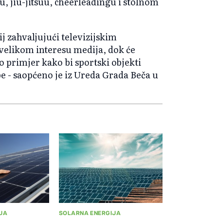
u, jiu-jitsuu, cheerleadingu i stolnom
j zahvaljujući televizijskim
velikom interesu medija, dok će
o primjer kako bi sportski objekti
e - saopćeno je iz Ureda Grada Beča u
JA
SOLARNA ENERGIJA