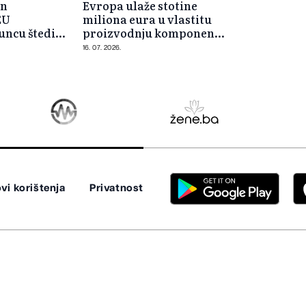
in
Evropa ulaže stotine
EU
miliona eura u vlastitu
suncu štedi
proizvodnju komponenti
za solarne panele
16. 07. 2026.
vi korištenja
Privatnost