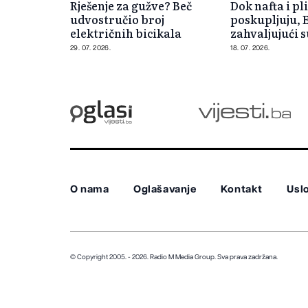
Rješenje za gužve? Beč
Dok nafta i pl
udvostručio broj
poskupljuju, 
električnih bicikala
zahvaljujući 
milijarde
29. 07. 2026.
18. 07. 2026.
O nama
Oglašavanje
Kontakt
Uslo
© Copyright 2005. - 2026. Radio M Media Group.
Sva prava zadržana.