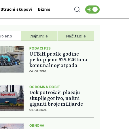
Stručni skupovi
Biznis
vojeno
Najnovije
Najčitanije
PODACI FZS
U FBiH prošle godine
prikupljeno 629.626 tona
komunalnog otpada
04. 08. 2026.
OGROMNA DOBIT
Dok potrošači plaćaju
skuplje gorivo, naftni
giganti broje milijarde
04. 08. 2026.
OBNOVA