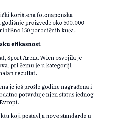
mički korištena fotonaponska
ja godišnje proizvede oko 500.000
 približno 150 porodičnih kuća.
sku efikasnost
at, Sport Arena Wien osvojila je
a, pri čemu je u kategoriji
malan rezultat.
ena je još prošle godine nagrađena i
datno potvrđuje njen status jednog
 Evropi.
jektu koji postavlja nove standarde u