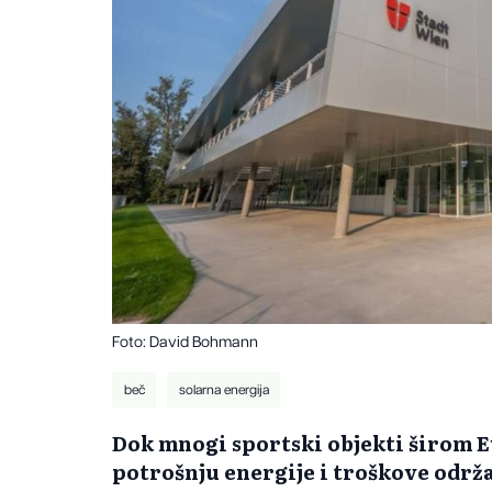
Foto: David Bohmann
beč
solarna energija
Dok mnogi sportski objekti širom E
potrošnju energije i troškove održ