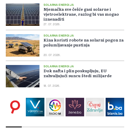
SOLARNA ENERGIJA
Njemačka sve češće gasi solarne i
vjetroelektrane, razlog bi vas mogao
iznenaditi
27. 07. 2026.
SOLARNA ENERGIJA
Kina koristi robote na solarni pogon za
pošumljavanje pustinja
20. 07. 2026.
SOLARNA ENERGIJA
Dok nafta i plin poskupljuju, EU
zahvaljujući suncu štedi milijarde
18. 07. 2026.