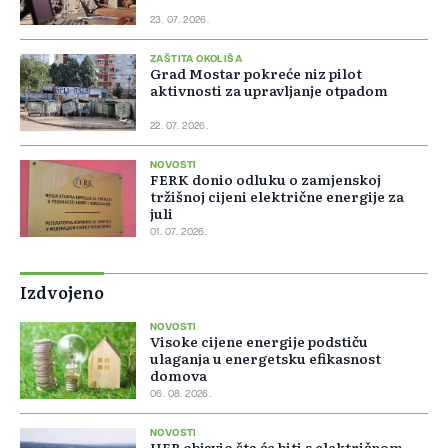
23. 07. 2026.
ZAŠTITA OKOLIŠA
Grad Mostar pokreće niz pilot
aktivnosti za upravljanje otpadom
22. 07. 2026.
NOVOSTI
FERK donio odluku o zamjenskoj
tržišnoj cijeni električne energije za
juli
01. 07. 2026.
Izdvojeno
NOVOSTI
Visoke cijene energije podstiču
ulaganja u energetsku efikasnost
domova
06. 08. 2026.
NOVOSTI
HEP objavio šta će biti s električnom