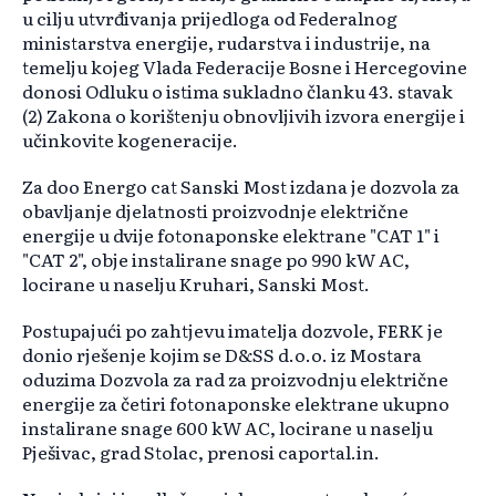
u cilju utvrđivanja prijedloga od Federalnog
ministarstva energije, rudarstva i industrije, na
temelju kojeg Vlada Federacije Bosne i Hercegovine
donosi Odluku o istima sukladno članku 43. stavak
(2) Zakona o korištenju obnovljivih izvora energije i
učinkovite kogeneracije.
Za doo Energo cat Sanski Most izdana je dozvola za
obavljanje djelatnosti proizvodnje električne
energije u dvije fotonaponske elektrane "CAT 1" i
"CAT 2", obje instalirane snage po 990 kW AC,
locirane u naselju Kruhari, Sanski Most.
Postupajući po zahtjevu imatelja dozvole, FERK je
donio rješenje kojim se D&SS d.o.o. iz Mostara
oduzima Dozvola za rad za proizvodnju električne
energije za četiri fotonaponske elektrane ukupno
instalirane snage 600 kW AC, locirane u naselju
Pješivac, grad Stolac, prenosi caportal.in.