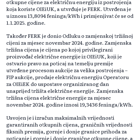
otkupne cijene za električnu energiju iz postrojenja
koja koriste OIEiUK, a utvrđuje je FERK. Utvrđena je
u iznosu 13,8094 feninga/kWh i primjenjivat će se od
1.1.2025. godine.
Također FERK je donio Odluku o zamjenskoj tržišnoj
cijeni za mjesec novembar 2024. godine. Zamjenska
tržišna cijena je cijena po kojoj privilegirani
proizvođač električne energije iz OIEiUK, koji je
ostvario pravo na poticaj na temelju premije
utvrđene procesom aukcije za velika postrojenja –
FIP aukcije, prodaje električnu energiju Operatoru
za OIEiEK do uspostave organiziranog dan
unaprijed tržišta električne energije. Zamjenska
tržišna cijena električne energije za mjesec
novembar 2024. godine iznosi 19,3436 feninga/kWh.
Usvojen je i izračun maksimalnih vrijednosti
garantiranih otkupnih cijena, graničnih vrijednosti
fiksnih premija, gornje i donje granice prihoda za
poticanje i gornje i donje granične otkupne cijene, a