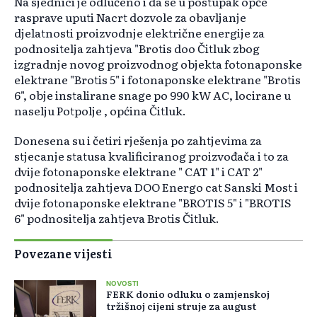
Na sjednici je odlučeno i da se u postupak opće
rasprave uputi Nacrt dozvole za obavljanje
djelatnosti proizvodnje električne energije za
podnositelja zahtjeva "Brotis doo Čitluk zbog
izgradnje novog proizvodnog objekta fotonaponske
elektrane "Brotis 5" i fotonaponske elektrane "Brotis
6", obje instalirane snage po 990 kW AC, locirane u
naselju Potpolje , općina Čitluk.
Donesena su i četiri rješenja po zahtjevima za
stjecanje statusa kvalificiranog proizvođača i to za
dvije fotonaponske elektrane " CAT 1" i CAT 2"
podnositelja zahtjeva DOO Energo cat Sanski Most i
dvije fotonaponske elektrane "BROTIS 5" i "BROTIS
6" podnositelja zahtjeva Brotis Čitluk.
Povezane vijesti
NOVOSTI
FERK donio odluku o zamjenskoj
tržišnoj cijeni struje za august