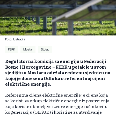
Foto: Ilustracija
FERK
Mostar
Stolac
Regulatorna komisija za energiju u Federaciji
Bosne i Hercegovine – FERK u petak je u svom
sjedištu u Mostaru održala redovnu sjednicu na
kojoj je donesena Odluka o referentnoj cijeni
električne energije.
Referentna cijena električne energije je cijena koja
se koristi za otkup električne energije iz postrojenja
koja koriste obnovljive izvore energije i učinkovitu
kogeneraciju (OIEiUK) i koristi se za utvrđivanje