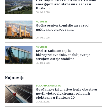
energijom ako stane nuklearka u
Krškom
06. 08. 2026.
NOVOSTI
Grčka osniva komisiju za razvoj
nuklearnog programa
06. 08. 2026.
NOVOSTI
EPBiH: Suša smanjila
hidroproizvodnju, snabdijevanje
strujom ostaje stabilno
05. 08. 2026.
Najnovije
SOLARNA ENERGIJA
Građanske inicijative traže obustavu
novih vjetroelektrana i solarnih
elektrana u Kantonu 10
01. 08. 2026.