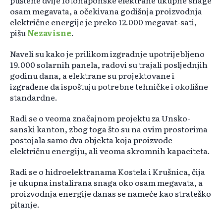
puštene dvije fotonaponske elektrane ukupne snage
osam megavata, a očekivana godišnja proizvodnja
električne energije je preko 12.000 megavat-sati,
pišu
Nezavisne
.
Naveli su kako je prilikom izgradnje upotrijebljeno
19.000 solarnih panela, radovi su trajali posljednjih
godinu dana, a elektrane su projektovane i
izgrađene da ispoštuju potrebne tehničke i okolišne
standardne.
Radi se o veoma značajnom projektu za Unsko-
sanski kanton, zbog toga što su na ovim prostorima
postojala samo dva objekta koja proizvode
električnu energiju, ali veoma skromnih kapaciteta.
Radi se o hidroelektranama Kostela i Krušnica, čija
je ukupna instalirana snaga oko osam megavata, a
proizvodnja energije danas se nameće kao strateško
pitanje.