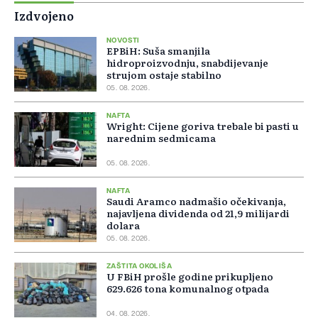
Izdvojeno
NOVOSTI
EPBiH: Suša smanjila
hidroproizvodnju, snabdijevanje
strujom ostaje stabilno
05. 08. 2026.
NAFTA
Wright: Cijene goriva trebale bi pasti u
narednim sedmicama
05. 08. 2026.
NAFTA
Saudi Aramco nadmašio očekivanja,
najavljena dividenda od 21,9 milijardi
dolara
05. 08. 2026.
ZAŠTITA OKOLIŠA
U FBiH prošle godine prikupljeno
629.626 tona komunalnog otpada
04. 08. 2026.