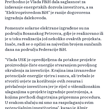
Prethodno je Vlada FBiH dala saglasnost za
izdavanje energetskih dozvola investitoru, a sa
"Elektroprivredom BiH" je ranije dogovorena
izgradnja dalekovoda.
Pomenute solarne elektrane izgrađene su na
području Bosanskog Petrovca, gdje je realizovano ili
je u toku realizacija još nekoliko ovakvih projekata.
Inače, radi se o općini sa najvećim brojem sunčanih
dana na području Federacije BiH.
"Vlada USK je opredijeljena da potakne projekte
proizvodnje čiste energije stvaranjem povoljnog
okruženja za investicije. Krajina ima izvanredne
potencijale energije vjetra i sunca, ali trebalo je
stvoriti uvjete za korištenje ovih resursa i
privlačenje investitora jer je riječ o višemilionskim
ulaganjima u projekte izgradnje postrojenja, a
kojima prethodi dugotrajna pripremna procedura.
U svakom slučaju mi smo na raspolaganju svim
potencijalnim investitorima", kazao je Almir