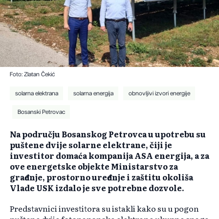
Foto: Zlatan Čekić
solarna elektrana
solarna energija
obnovljivi izvori energije
Bosanski Petrovac
Na području Bosanskog Petrovca u upotrebu su
puštene dvije solarne elektrane, čiji je
investitor domaća kompanija ASA energija, a za
ove energetske objekte Ministarstvo za
građenje, prostorno uređenje i zaštitu okoliša
Vlade USK izdalo je sve potrebne dozvole.
Predstavnici investitora su istakli kako su u pogon