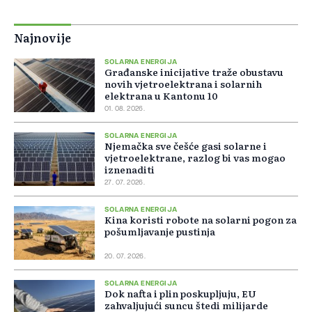
Najnovije
SOLARNA ENERGIJA
Građanske inicijative traže obustavu
novih vjetroelektrana i solarnih
elektrana u Kantonu 10
01. 08. 2026.
SOLARNA ENERGIJA
Njemačka sve češće gasi solarne i
vjetroelektrane, razlog bi vas mogao
iznenaditi
27. 07. 2026.
SOLARNA ENERGIJA
Kina koristi robote na solarni pogon za
pošumljavanje pustinja
20. 07. 2026.
SOLARNA ENERGIJA
Dok nafta i plin poskupljuju, EU
zahvaljujući suncu štedi milijarde