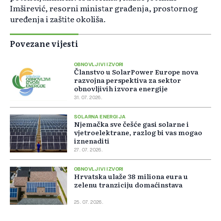
Imširević, resorni ministar građenja, prostornog
uređenja i zaštite okoliša.
Povezane vijesti
OBNOVLJIVI IZVORI
Članstvo u SolarPower Europe nova
razvojna perspektiva za sektor
obnovljivih izvora energije
31. 07. 2026.
SOLARNA ENERGIJA
Njemačka sve češće gasi solarne i
vjetroelektrane, razlog bi vas mogao
iznenaditi
27. 07. 2026.
OBNOVLJIVI IZVORI
Hrvatska ulaže 38 miliona eura u
zelenu tranziciju domaćinstava
25. 07. 2026.