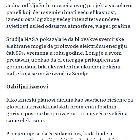
Jedna od ključnih inovacija ovog projekta su solarni
paneli koji će u svemiru imati veću efikasnost,
između ostalog zbog većeg intenziteta sunčeve
svjetlosti usljed odsustva atmosfere, vlage i prašine.
Studija NASA pokazala je da bi ovakve svemirske
elektrane mogle da proizvode električnu energiju
čak 99% vremena u toku godine. Long je u svom
predavanju rekao da bi energija prikupljena za
godinu dana bila ekvivalentna ukupnoj količini
nafte koja se može izvući iz Zemlje.
Ozbiljni izazovi
Iako kineski planovi djeluju kao savršeno rješenje za
globalnu krizu klimatskih promjena i fosilnih
goriva, postoje brojni izazovi – a najveći je veličina
same elektrane.
Procjenjuje se da će solarni niz, kada bude u