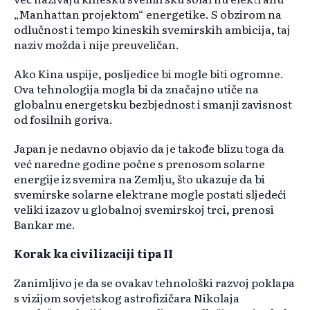
„Manhattan projektom“ energetike. S obzirom na
odlučnost i tempo kineskih svemirskih ambicija, taj
naziv možda i nije preuveličan.
Ako Kina uspije, posljedice bi mogle biti ogromne.
Ova tehnologija mogla bi da značajno utiče na
globalnu energetsku bezbjednost i smanji zavisnost
od fosilnih goriva.
Japan je nedavno objavio da je takođe blizu toga da
već naredne godine počne s prenosom solarne
energije iz svemira na Zemlju, što ukazuje da bi
svemirske solarne elektrane mogle postati sljedeći
veliki izazov u globalnoj svemirskoj trci, prenosi
Bankar me.
Korak ka civilizaciji tipa II
Zanimljivo je da se ovakav tehnološki razvoj poklapa
s vizijom sovjetskog astrofizičara Nikolaja