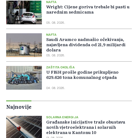
NAFTA
Wright: Cijene goriva trebale bi pasti u
narednim sedmicama
05. 08. 2026.
NAFTA
Saudi Aramco nadmašio očekivanja,
najavljena dividenda od 21,9 milijardi
dolara
05. 08. 2026.
ZAŠTITA OKOLIŠA
U FBiH prošle godine prikupljeno
629.626 tona komunalnog otpada
04. 08. 2026.
Najnovije
SOLARNA ENERGIJA
Građanske inicijative traže obustavu
novih vjetroelektrana i solarnih
elektrana u Kantonu 10