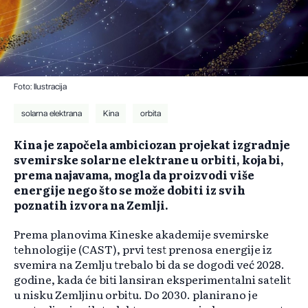
Foto: Ilustracija
solarna elektrana
Kina
orbita
Kina je započela ambiciozan projekat izgradnje
svemirske solarne elektrane u orbiti, koja bi,
prema najavama, mogla da proizvodi više
energije nego što se može dobiti iz svih
poznatih izvora na Zemlji.
Prema planovima Kineske akademije svemirske
tehnologije (CAST), prvi test prenosa energije iz
svemira na Zemlju trebalo bi da se dogodi već 2028.
godine, kada će biti lansiran eksperimentalni satelit
u nisku Zemljinu orbitu. Do 2030. planirano je