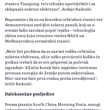
stanicu Tiangong. Istu tehniku upotrijebiće i za
sklapanje solarne elektrane“, dodaje Radonić.
Napominje i da su na kineskoj orbitalnoj stanici već
demonstrirani savitljivi solarni paneli, koji se u
svemir šalju zarolani poput tepiha – tehnologija
slična onoj koju trenutno testira NASA na
Međunarodnoj svemirskoj stanici.
„Neće biti problem da se sastavi velika orbitalna
solarna elektrana, ali je teško procijeniti koliko će
godina trebati da se sve pripremi za početak
izgradnje. Ključni korak biće uspješno testiranje
prenosa energije do Zemlje putem mikrotalasa.
Pilot-sistem biće prva realna proba izvodljivosti“,
ističe Radonić.
Dalekosežne posljedice
Prema pisanju South China Morning Posta, mnogi
već nazivaju kinesku svemirsku solarnu elektranu