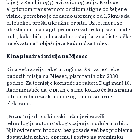
bijeg iz Zemljinog gravitacionog polja. Kada se
eliptičnom transfernom orbitom stigne do željene
visine, potrebno je dodatno ubrzanje od 1,5 km/s da
bi letjelica prešla u kružnu orbitu. Uz to, mora se
obezbijediti da nagib prema ekvatorskoj ravni bude
nula, kako bi letjelica stalno ostajala iznad iste tačke
na ekvatoru“, objašnjava Radonić za Index.
Kina planira i misije na Mjesec
Kina već razvija raketu Dugi marš 9 i za potrebe
budućih misija na Mjesec, planiranih oko 2030.
godine. Za te misije koristiće se raketa Dugi marš 10.
Radonić ističe da je pitanje samo koliko će lansiranja
biti potrebno za sklapanje ogromne solarne
elektrane.
„Poznato je da su kineski inženjeri razvili
tehnologiju automatskog spajanja modula u orbiti.
Njihovi teretni brodovi bez posade već bez problema
dostavljaju zalihe, opremu i gorivo na svemirsku