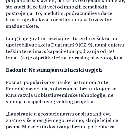
potpunosti sastavljen, biti širok oko jedan kilometar,
što znači da će biti veći od mnogih zemaljskih
postrojenja. To, međutim, podrazumijeva da će
lansiranje dijelova u orbitu zahtijevati izuzetno
snažne rakete.
Long i njegov tim razvijaju za tu svrhu višekratno
upotrebljivu raketu Dugi marš 9 (CZ-9), namijenjenu
teškim teretima, s kapacitetom podizanja od 150
tona – što je otprilike težina odraslog plavetnog kita.
Radonić: Ne sumnjam u kineski uspjeh
Poznati popularizator nauke i astronom Ante
Radonić navodi da, s obzirom na brzinu kojom se
Kina razvija u oblasti svemirske tehnologije, ne
sumnja u uspjeh ovog velikog projekta.
„Lansiranje u geostacionarnu orbitu zahtijeva
znatno više energije nego, recimo, slanje letjelice
prema Mjesecu ili dostizanje brzine potrebne za