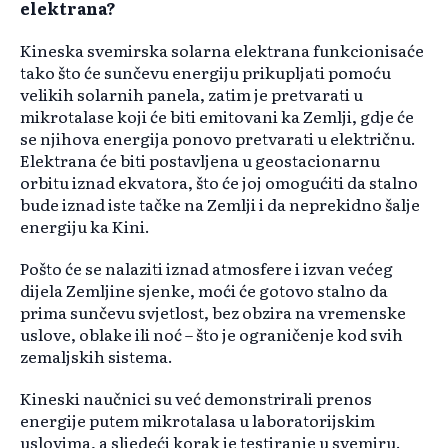
elektrana?
Kineska svemirska solarna elektrana funkcionisaće
tako što će sunčevu energiju prikupljati pomoću
velikih solarnih panela, zatim je pretvarati u
mikrotalase koji će biti emitovani ka Zemlji, gdje će
se njihova energija ponovo pretvarati u električnu.
Elektrana će biti postavljena u geostacionarnu
orbitu iznad ekvatora, što će joj omogućiti da stalno
bude iznad iste tačke na Zemlji i da neprekidno šalje
energiju ka Kini.
Pošto će se nalaziti iznad atmosfere i izvan većeg
dijela Zemljine sjenke, moći će gotovo stalno da
prima sunčevu svjetlost, bez obzira na vremenske
uslove, oblake ili noć – što je ograničenje kod svih
zemaljskih sistema.
Kineski naučnici su već demonstrirali prenos
energije putem mikrotalasa u laboratorijskim
uslovima, a sljedeći korak je testiranje u svemiru.