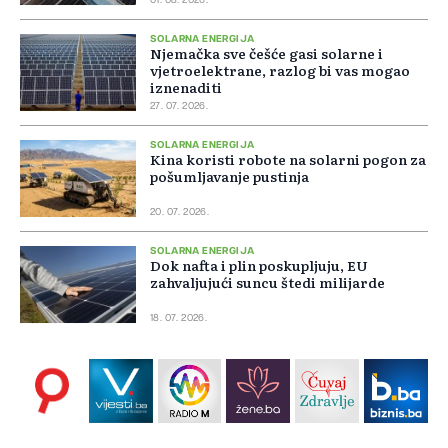
01. 08. 2026.
SOLARNA ENERGIJA
Njemačka sve češće gasi solarne i
vjetroelektrane, razlog bi vas mogao
iznenaditi
27. 07. 2026.
SOLARNA ENERGIJA
Kina koristi robote na solarni pogon za
pošumljavanje pustinja
20. 07. 2026.
SOLARNA ENERGIJA
Dok nafta i plin poskupljuju, EU
zahvaljujući suncu štedi milijarde
18. 07. 2026.