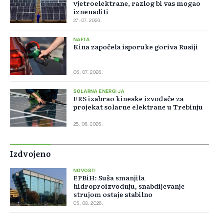
vjetroelektrane, razlog bi vas mogao
iznenaditi
27. 07. 2026.
NAFTA
Kina započela isporuke goriva Rusiji
06. 07. 2026.
SOLARNA ENERGIJA
ERS izabrao kineske izvođače za
projekat solarne elektrane u Trebinju
25. 06. 2026.
Izdvojeno
NOVOSTI
EPBiH: Suša smanjila
hidroproizvodnju, snabdijevanje
strujom ostaje stabilno
05. 08. 2026.