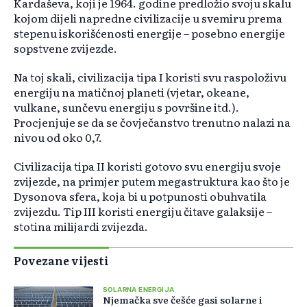
Kardaševa, koji je 1964. godine predložio svoju skalu
kojom dijeli napredne civilizacije u svemiru prema
stepenu iskorišćenosti energije – posebno energije
sopstvene zvijezde.
Na toj skali, civilizacija tipa I koristi svu raspoloživu
energiju na matičnoj planeti (vjetar, okeane,
vulkane, sunčevu energiju s površine itd.).
Procjenjuje se da se čovječanstvo trenutno nalazi na
nivou od oko 0,7.
Civilizacija tipa II koristi gotovo svu energiju svoje
zvijezde, na primjer putem megastruktura kao što je
Dysonova sfera, koja bi u potpunosti obuhvatila
zvijezdu. Tip III koristi energiju čitave galaksije –
stotina milijardi zvijezda.
Povezane vijesti
SOLARNA ENERGIJA
Njemačka sve češće gasi solarne i