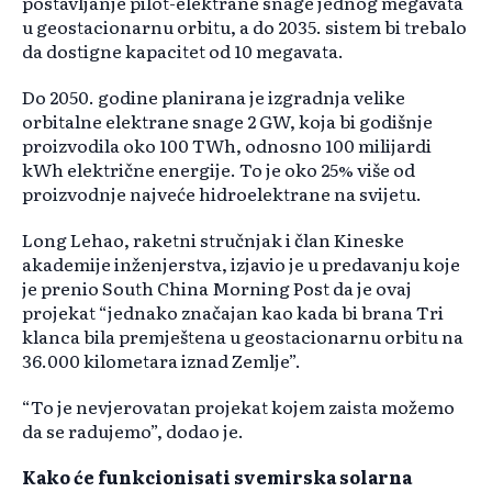
postavljanje pilot-elektrane snage jednog megavata
u geostacionarnu orbitu, a do 2035. sistem bi trebalo
da dostigne kapacitet od 10 megavata.
Do 2050. godine planirana je izgradnja velike
orbitalne elektrane snage 2 GW, koja bi godišnje
proizvodila oko 100 TWh, odnosno 100 milijardi
kWh električne energije. To je oko 25% više od
proizvodnje najveće hidroelektrane na svijetu.
Long Lehao, raketni stručnjak i član Kineske
akademije inženjerstva, izjavio je u predavanju koje
je prenio South China Morning Post da je ovaj
projekat “jednako značajan kao kada bi brana Tri
klanca bila premještena u geostacionarnu orbitu na
36.000 kilometara iznad Zemlje”.
“To je nevjerovatan projekat kojem zaista možemo
da se radujemo”, dodao je.
Kako će funkcionisati svemirska solarna