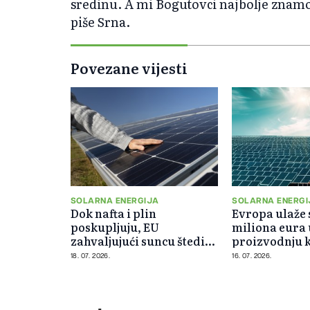
sredinu. A mi Bogutovci najbolje znamo 
piše Srna.
Povezane vijesti
SOLARNA ENERGIJA
SOLARNA ENERGI
Dok nafta i plin
Evropa ulaže 
poskupljuju, EU
miliona eura 
zahvaljujući suncu štedi
proizvodnju 
milijarde
za solarne pa
18. 07. 2026.
16. 07. 2026.