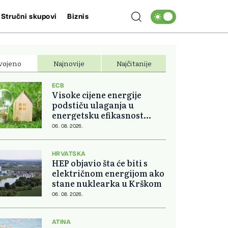
Stručni skupovi
Biznis
vojeno
Najnovije
Najčitanije
ECB
Visoke cijene energije
podstiču ulaganja u
energetsku efikasnost
domova
06. 08. 2026.
HRVATSKA
HEP objavio šta će biti s
električnom energijom ako
stane nuklearka u Krškom
06. 08. 2026.
ATINA