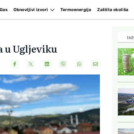
Gas
Obnovljivi izvori
Termoenergija
Zaštita okoliša
Izd
a u Ugljeviku