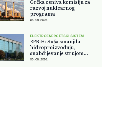
Grčka osniva komisiju za
razvoj nuklearnog
programa
06. 08. 2026.
ELEKTROENERGETSKI SISTEM
EPBiH: Suša smanjila
hidroproizvodnju,
snabdijevanje strujom
ostaje stabilno
05. 08. 2026.