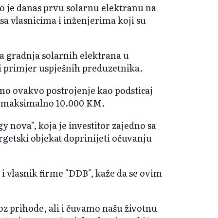
tio je danas prvu solarnu elektranu na
sa vlasnicima i inženjerima koji su
ela gradnja solarnih elektrana u
ri primjer uspješnih preduzetnika.
eno ovakvo postrojenje kao podsticaj
e, maksimalno 10.000 KM.
y nova", koja je investitor zajedno sa
rgetski objekat doprinijeti očuvanju
i vlasnik firme "DDB", kaže da se ovim
z prihode, ali i čuvamo našu životnu