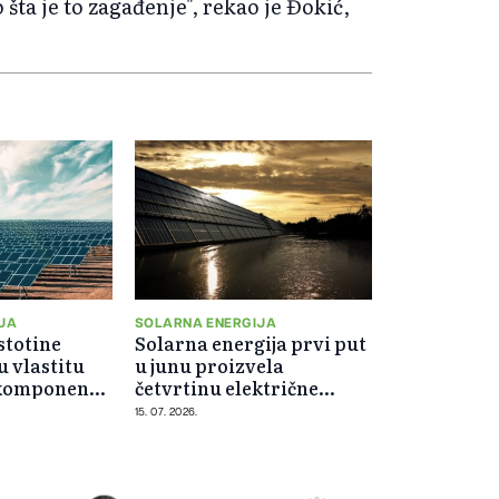
šta je to zagađenje", rekao je Đokić,
JA
SOLARNA ENERGIJA
stotine
Solarna energija prvi put
u vlastitu
u junu proizvela
komponenti
četvrtinu električne
nele
energije u EU
15. 07. 2026.