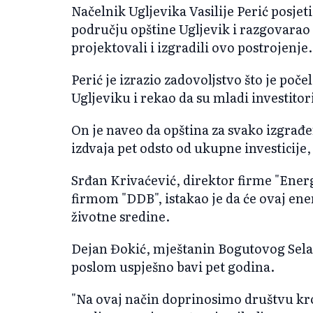
Načelnik Ugljevika Vasilije Perić posje
području opštine Ugljevik i razgovarao 
projektovali i izgradili ovo postrojenje.
Perić je izrazio zadovoljstvo što je poč
Ugljeviku i rekao da su mladi investito
On je naveo da opština za svako izgrađ
izdvaja pet odsto od ukupne investicij
Srđan Krivaćević, direktor firme "Energ
firmom "DDB", istakao je da će ovaj ene
životne sredine.
Dejan Đokić, mještanin Bogutovog Sela 
poslom uspješno bavi pet godina.
"Na ovaj način doprinosimo društvu kro