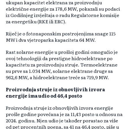
ukupan kapacitet elektrana za proizvodnju
električne energije za 178,6 MW, pokazali su podaci
iz Godišnjeg izvještaja o radu Regulatorne komisije
za energetiku (RKE ili ERC).
Riječ je o fotonaponskim postrojenjima snage 115
MW i dva vjetroparka kapaciteta 64 MW.
Rast solarne energije u prošloj godini omogućio je
ovoj tehnologiji da prestigne hidroelektrane po
kapacitetu za proizvodnju struje. Termoelektrane
su prve sa 1.034 MW, solarne elektrane druge sa
962,6 MW, a hidroelektrane treće sa 719,9 MW.
Proizvodnja struje iz obnovljivih izvora
energije ima udio od 46,4 posto
Proizvodnja struje iz obnovljivih izvora energije
prošle godine povećana je za 11,43 posto u odnosu na
2024. godinu. Njen udio je također porastao za više
od pet procentnih poena, sa 41 na 46,4 posto, piše u