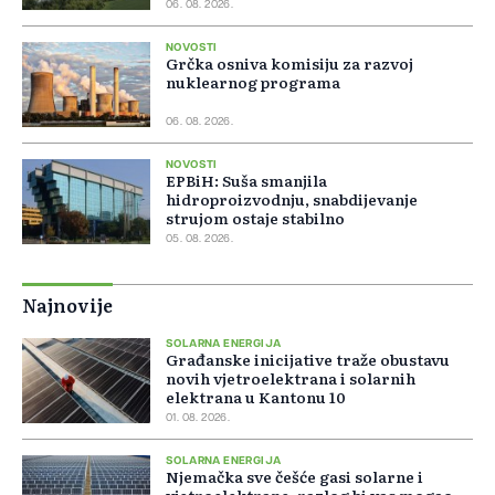
06. 08. 2026.
NOVOSTI
Grčka osniva komisiju za razvoj
nuklearnog programa
06. 08. 2026.
NOVOSTI
EPBiH: Suša smanjila
hidroproizvodnju, snabdijevanje
strujom ostaje stabilno
05. 08. 2026.
Najnovije
SOLARNA ENERGIJA
Građanske inicijative traže obustavu
novih vjetroelektrana i solarnih
elektrana u Kantonu 10
01. 08. 2026.
SOLARNA ENERGIJA
Njemačka sve češće gasi solarne i