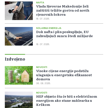
NAFTA
Vlada Sjeverne Makedonije želi
zaštititi tržište goriva od novih
cjenovnih šokova
18. 07. 2026.
SOLARNA ENERGIJA
Dok nafta i plin poskupljuju, EU
zahvaljujući suncu štedi milijarde
18. 07. 2026.
Izdvojeno
NOVOSTI
Visoke cijene energije podstiču
ulaganja u energetsku efikasnost
domova
06. 08. 2026.
NOVOSTI
HEP objavio šta će biti s električnom
energijom ako stane nuklearka u
Krškom