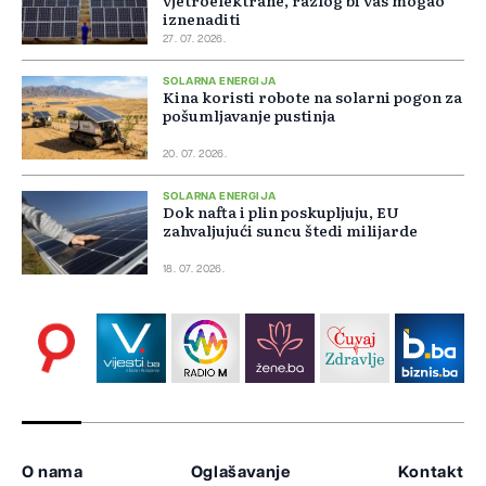
vjetroelektrane, razlog bi vas mogao
iznenaditi
27. 07. 2026.
SOLARNA ENERGIJA
Kina koristi robote na solarni pogon za
pošumljavanje pustinja
20. 07. 2026.
SOLARNA ENERGIJA
Dok nafta i plin poskupljuju, EU
zahvaljujući suncu štedi milijarde
18. 07. 2026.
O nama
Oglašavanje
Kontakt