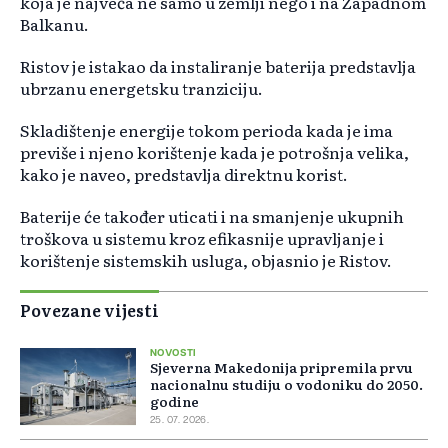
koja je najveća ne samo u zemlji nego i na Zapadnom
Balkanu.
Ristov je istakao da instaliranje baterija predstavlja
ubrzanu energetsku tranziciju.
Skladištenje energije tokom perioda kada je ima
previše i njeno korištenje kada je potrošnja velika,
kako je naveo, predstavlja direktnu korist.
Baterije će također uticati i na smanjenje ukupnih
troškova u sistemu kroz efikasnije upravljanje i
korištenje sistemskih usluga, objasnio je Ristov.
Povezane vijesti
NOVOSTI
Sjeverna Makedonija pripremila prvu
nacionalnu studiju o vodoniku do 2050.
godine
25. 07. 2026.