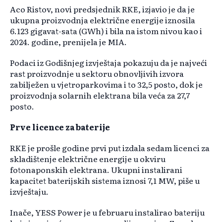
Aco Ristov, novi predsjednik RKE, izjavio je da je
ukupna proizvodnja električne energije iznosila
6.123 gigavat-sata (GWh) i bila na istom nivou kao i
2024. godine, prenijela je MIA.
Podaci iz Godišnjeg izvještaja pokazuju da je najveći
rast proizvodnje u sektoru obnovljivih izvora
zabilježen u vjetroparkovima i to 32,5 posto, dok je
proizvodnja solarnih elektrana bila veća za 27,7
posto.
Prve licence za baterije
RKE je prošle godine prvi put izdala sedam licenci za
skladištenje električne energije u okviru
fotonaponskih elektrana. Ukupni instalirani
kapacitet baterijskih sistema iznosi 7,1 MW, piše u
izvještaju.
Inače, YESS Power je u februaru instalirao bateriju