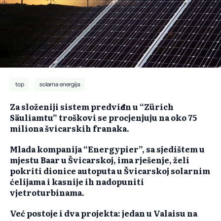
top
solarna energija
Za složeniji sistem predviđen u “Zürich
Säuliamtu” troškovi se procjenjuju na oko 75
miliona švicarskih franaka.
Mlada kompanija “Energypier”, sa sjedištem u
mjestu Baar u Švicarskoj, ima rješenje, želi
pokriti dionice autoputa u Švicarskoj solarnim
ćelijama i kasnije ih nadopuniti
vjetroturbinama.
Već postoje i dva projekta: jedan u Valaisu na