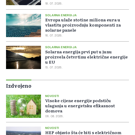
18. 07. 2026.
SOLARNA ENERGIJA
Evropa ulaže stotine miliona eura u
vlastitu proizvodnju komponenti za
solarne panele
16. 07. 2026.
SOLARNA ENERGIJA
Solarna energija prvi put u junu
proizvela četvrtinu električne energije
u EU
15. 07. 2026.
Izdvojeno
NOVOSTI
Visoke cijene energije podstiču
ulaganja u energetsku efikasnost
domova
06. 08. 2026.
NOVOSTI
HEP objavio šta će biti s električnom