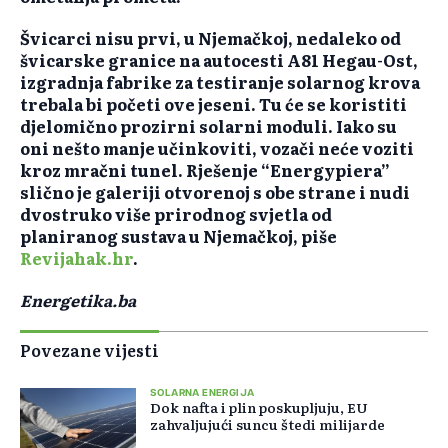
Švicarci nisu prvi, u Njemačkoj, nedaleko od
švicarske granice na autocesti A81 Hegau-Ost,
izgradnja fabrike za testiranje solarnog krova
trebala bi početi ove jeseni. Tu će se koristiti
djelomično prozirni solarni moduli. Iako su
oni nešto manje učinkoviti, vozači neće voziti
kroz mračni tunel. Rješenje “Energypiera”
slično je galeriji otvorenoj s obe strane i nudi
dvostruko više prirodnog svjetla od
planiranog sustava u Njemačkoj, piše
Revijahak.hr
.
Energetika.ba
Povezane vijesti
SOLARNA ENERGIJA
Dok nafta i plin poskupljuju, EU
zahvaljujući suncu štedi milijarde