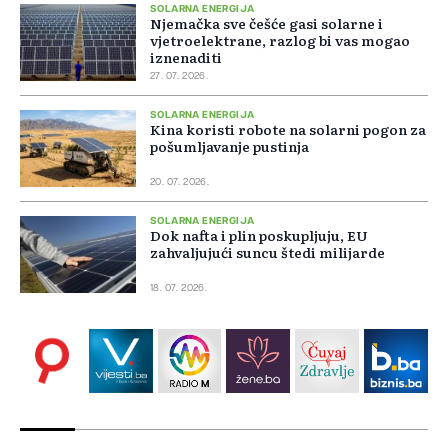
SOLARNA ENERGIJA
Njemačka sve češće gasi solarne i
vjetroelektrane, razlog bi vas mogao
iznenaditi
27. 07. 2026.
SOLARNA ENERGIJA
Kina koristi robote na solarni pogon za
pošumljavanje pustinja
20. 07. 2026.
SOLARNA ENERGIJA
Dok nafta i plin poskupljuju, EU
zahvaljujući suncu štedi milijarde
18. 07. 2026.