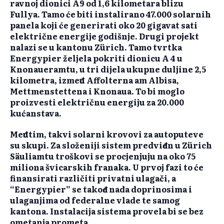
ravnoj dionici A9 od 1,6 kilometara blizu
Fullya. Tamo će biti instalirano 47.000 solarnih
panela koji će generirati oko 20 gigavat sati
električne energije godišnje. Drugi projekt
nalazi se u kantonu Zürich. Tamo tvrtka
Energypier željela pokriti dionicu A 4 u
Knonaueramtu, u tri dijela ukupne duljine 2,5
kilometra, između Affolterna am Albisa,
Mettmenstettena i Knonaua. To bi moglo
proizvesti električnu energiju za 20.000
kućanstava.
Međutim, takvi solarni krovovi za autoputeve
su skupi. Za složeniji sistem predviđen u Zürich
Säuliamtu troškovi se procjenjuju na oko 75
miliona švicarskih franaka. U prvoj fazi to će
finansirati različiti privatni ulagači, a
“Energypier” se takođe nada doprinosima i
ulaganjima od federalne vlade te samog
kantona. Instalacija sistema provela bi se bez
ometanja prometa.