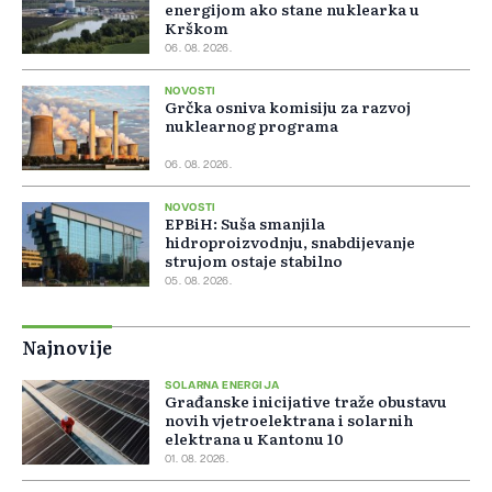
energijom ako stane nuklearka u
Krškom
06. 08. 2026.
NOVOSTI
Grčka osniva komisiju za razvoj
nuklearnog programa
06. 08. 2026.
NOVOSTI
EPBiH: Suša smanjila
hidroproizvodnju, snabdijevanje
strujom ostaje stabilno
05. 08. 2026.
Najnovije
SOLARNA ENERGIJA
Građanske inicijative traže obustavu
novih vjetroelektrana i solarnih
elektrana u Kantonu 10
01. 08. 2026.