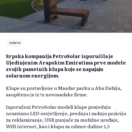
solarna
Srpska kompanija PetroSolar isporučila je
Ujedinjenim Arapskim Emiratima prve modele
svojih pametnih klupa koje se napajaju
solarnom energijom.
Klupe su postavljene u Masdar parku u Abu Dabiju,
saopšteno je iz te novosadske firme.
Isporučeni PetroSolar modeli klupe posjeduju
nezavisno LED osvjetljenje, prednju i zadnju poziciju
za reklamiranje, USB punjače za mobilne uređaje,
WiFi internet, kao i klupu za odmor dužine 1,5