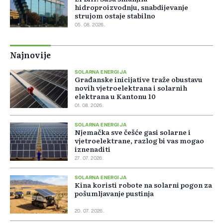
hidroproizvodnju, snabdijevanje
strujom ostaje stabilno
05. 08. 2026.
Najnovije
SOLARNA ENERGIJA
Građanske inicijative traže obustavu
novih vjetroelektrana i solarnih
elektrana u Kantonu 10
01. 08. 2026.
SOLARNA ENERGIJA
Njemačka sve češće gasi solarne i
vjetroelektrane, razlog bi vas mogao
iznenaditi
27. 07. 2026.
SOLARNA ENERGIJA
Kina koristi robote na solarni pogon za
pošumljavanje pustinja
20. 07. 2026.