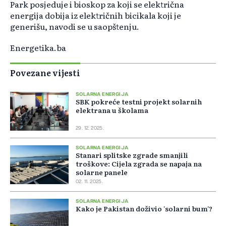
Park posjeduje i bioskop za koji se električna
energija dobija iz električnih bicikala koji je
generišu, navodi se u saopštenju.
Energetika.ba
Povezane vijesti
SOLARNA ENERGIJA
SBK pokreće testni projekt solarnih
elektrana u školama
29. 12. 2025.
SOLARNA ENERGIJA
Stanari splitske zgrade smanjili
troškove: Cijela zgrada se napaja na
solarne panele
02. 11. 2025.
SOLARNA ENERGIJA
Kako je Pakistan doživio 'solarni bum'?