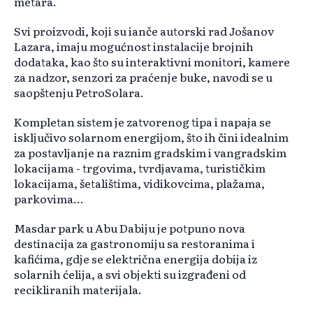
metara.
Svi proizvodi, koji su ianče autorski rad Jošanov
Lazara, imaju mogućnost instalacije brojnih
dodataka, kao što su interaktivni monitori, kamere
za nadzor, senzori za praćenje buke, navodi se u
saopštenju PetroSolara.
Kompletan sistem je zatvorenog tipa i napaja se
isključivo solarnom energijom, što ih čini idealnim
za postavljanje na raznim gradskim i vangradskim
lokacijama - trgovima, tvrdjavama, turističkim
lokacijama, šetalištima, vidikovcima, plažama,
parkovima...
Masdar park u Abu Dabiju je potpuno nova
destinacija za gastronomiju sa restoranima i
kafićima, gdje se električna energija dobija iz
solarnih ćelija, a svi objekti su izgrađeni od
recikliranih materijala.