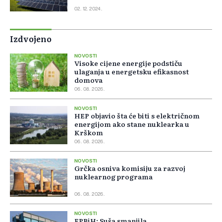
02. 12. 2024.
Izdvojeno
NOVOSTI
Visoke cijene energije podstiču
ulaganja u energetsku efikasnost
domova
06. 08. 2026.
NOVOSTI
HEP objavio šta će biti s električnom
energijom ako stane nuklearka u
Krškom
06. 08. 2026.
NOVOSTI
Grčka osniva komisiju za razvoj
nuklearnog programa
06. 08. 2026.
NOVOSTI
EPBiH: Suša smanjila