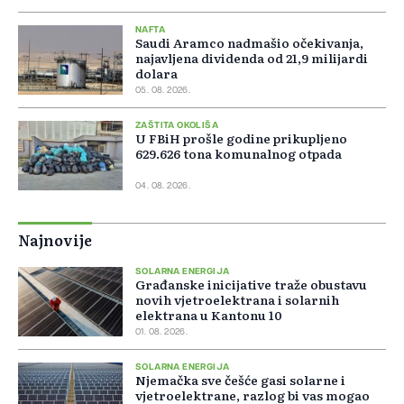
NAFTA
Saudi Aramco nadmašio očekivanja,
najavljena dividenda od 21,9 milijardi
dolara
05. 08. 2026.
ZAŠTITA OKOLIŠA
U FBiH prošle godine prikupljeno
629.626 tona komunalnog otpada
04. 08. 2026.
Najnovije
SOLARNA ENERGIJA
Građanske inicijative traže obustavu
novih vjetroelektrana i solarnih
elektrana u Kantonu 10
01. 08. 2026.
SOLARNA ENERGIJA
Njemačka sve češće gasi solarne i
vjetroelektrane, razlog bi vas mogao