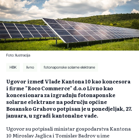
Foto: Ilustracija
HBK
livno
fotonaponske solarne elektrane
Ugovor između Vlade Kantona 10 kao koncesora
i firme "Roco Commerce" d.o.o Livno kao
koncesionara za izgradnju fotonaponske
solarne elektrane na području općine
Bosansko Grahovo potpisan je u ponedjeljak, 27.
januara, u zgradi kantonalne vade.
Ugovor su potpisali ministar gospodarstva Kantona
10 Miroslav Jaglica i Tomislav Badrov u ime