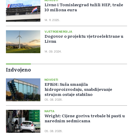
NOVOSTI
Livno i Tomislavgrad tužili HEP, traže
10 miliona eura
14. 11. 2025.
VJETROENERGIJA
Dogovor o projektu vjetroelektrane u
Livnu
14. 09. 2024.
Izdvojeno
NOVOSTI
EPBiH: Suša smanjila
hidroproizvodnju, snabdijevanje
strujom ostaje stabilno
05. 08. 2026.
NAFTA
Wright: Cijene goriva trebale bi pasti u
narednim sedmicama
05. 08. 2026.