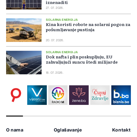
iznenaditi
27. 07. 2026.
SOLARNA ENERGIJA
Kina koristi robote na solarni pogon za
pošumljavanje pustinja
20. 07. 2026.
SOLARNA ENERGIJA
Dok nafta i plin poskupljuju, EU
zahvaljujući suncu štedi milijarde
18. 07. 2026.
O nama
Oglašavanje
Kontakt