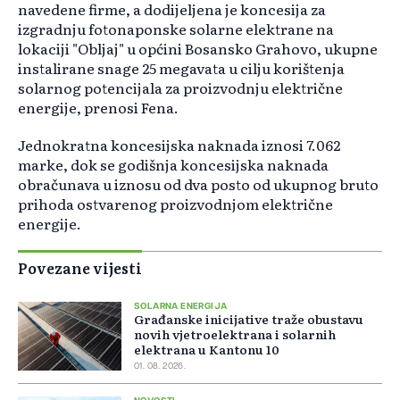
navedene firme, a dodijeljena je koncesija za
izgradnju fotonaponske solarne elektrane na
lokaciji "Obljaj" u općini Bosansko Grahovo, ukupne
instalirane snage 25 megavata u cilju korištenja
solarnog potencijala za proizvodnju električne
energije, prenosi Fena.
Jednokratna koncesijska naknada iznosi 7.062
marke, dok se godišnja koncesijska naknada
obračunava u iznosu od dva posto od ukupnog bruto
prihoda ostvarenog proizvodnjom električne
energije.
Povezane vijesti
SOLARNA ENERGIJA
Građanske inicijative traže obustavu
novih vjetroelektrana i solarnih
elektrana u Kantonu 10
01. 08. 2026.