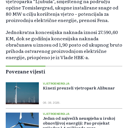
vjetroparka “Ljubuša”, smještenog na području
općine Tomislavgrad, ukupne instalirane snage od
80 MW u cilju korištenja vjetro – potencijala za
proizvodnju električne energije, prenosi Fena.
Jednokratna koncesijska naknada iznosi 27.590,60
KM, dok se godišnja koncesijska naknada
obračunava u iznosu od 1,90 posto od ukupnog bruto
prihoda ostvarenog proizvodnjom električne
energije, priopćeno je iz Vlade HBK-a.
Povezane vijesti
VJETROENERGIJA
Kinezi preuzeli vjetropark Alibunar
06. 06. 2026.
VJETROENERGIJA
Jedan od najvećih neuspjeha u irskoj
obnovljivoj energiji: Pao projekat
vrijedan 1,4 milijarde eura