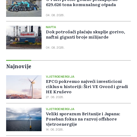
629.626 tona komunalnog otpada
04. 08. 2026.
NAFTA
Dok potrošači plaćaju skuplje gorivo,
naftni giganti broje milijarde
04. 08. 2026.
Najnovije
VJETROENERGIJA
EPCG pokrenuo najveći investicioni
ciklus u historiji: Širi VE Gvozd i gradi
HE Kruševo
27. 06. 2026.
VJETROENERGIJA
Veliki sporazum Britanije i Japana:
Poseban fokus na razvoj offshore
vjetroenergije
14. 06. 2026.