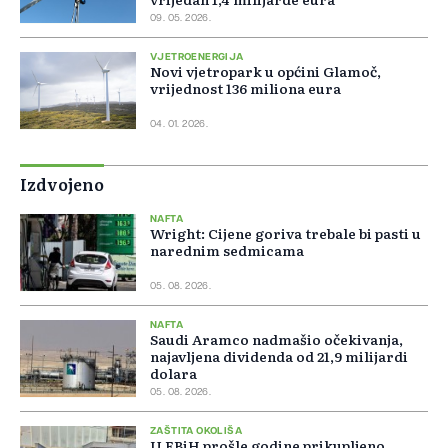
09. 05. 2026.
VJETROENERGIJA
Novi vjetropark u općini Glamoč,
vrijednost 136 miliona eura
04. 01. 2026.
Izdvojeno
NAFTA
Wright: Cijene goriva trebale bi pasti u
narednim sedmicama
05. 08. 2026.
NAFTA
Saudi Aramco nadmašio očekivanja,
najavljena dividenda od 21,9 milijardi
dolara
05. 08. 2026.
ZAŠTITA OKOLIŠA
U FBiH prošle godine prikupljeno