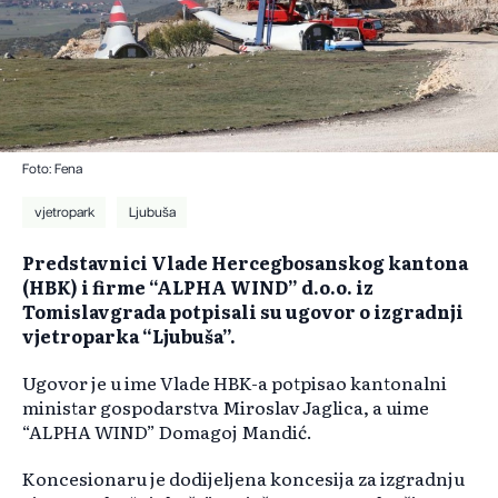
Foto: Fena
vjetropark
Ljubuša
Predstavnici Vlade Hercegbosanskog kantona
(HBK) i firme “ALPHA WIND” d.o.o. iz
Tomislavgrada potpisali su ugovor o izgradnji
vjetroparka “Ljubuša”.
Ugovor je u ime Vlade HBK-a potpisao kantonalni
ministar gospodarstva Miroslav Jaglica, a uime
“ALPHA WIND” Domagoj Mandić.
Koncesionaru je dodijeljena koncesija za izgradnju