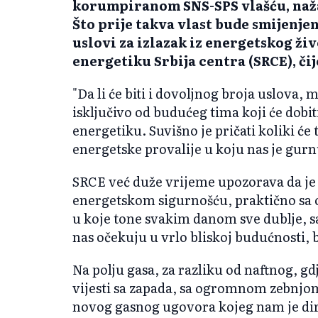
korumpiranom SNS-SPS vlašću, nažalo
Što prije takva vlast bude smijenjen
uslovi za izlazak iz energetskog živ
energetiku Srbija centra (SRCE), či
"Da li će biti i dovoljnog broja uslova, 
isključivo od budućeg tima koji će dobi
energetiku. Suvišno je pričati koliki će 
energetske provalije u koju nas je gur
SRCE već duže vrijeme upozorava da je 
energetskom sigurnošću, praktično sa 
u koje tone svakim danom sve dublje, s
nas očekuju u vrlo bliskoj budućnosti, b
Na polju gasa, za razliku od naftnog, gd
vijesti sa zapada, sa ogromnom zebnjo
novog gasnog ugovora kojeg nam je dir