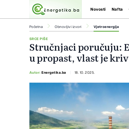
Novosti
Nafta
Početna
Obnovljivi izvori
Vjetroenergija
SRCE PIŠE
Stručnjaci poručuju: E
u propast, vlast je kriv
Autor:
Energetika.ba
18. 10. 2025.