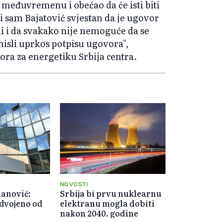
 međuvremenu i obećao da će isti biti
i sam Bajatović svjestan da je ugovor
li i da svakako nije nemoguće da se
sli uprkos potpisu ugovora",
ora za energetiku Srbija centra.
NOVOSTI
anović:
Srbija bi prvu nuklearnu
odvojeno od
elektranu mogla dobiti
nakon 2040. godine