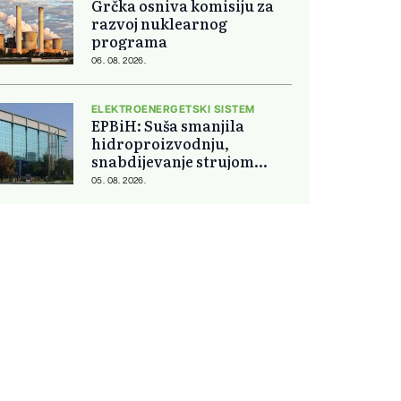
Grčka osniva komisiju za
razvoj nuklearnog
programa
06. 08. 2026.
ELEKTROENERGETSKI SISTEM
EPBiH: Suša smanjila
hidroproizvodnju,
snabdijevanje strujom
ostaje stabilno
05. 08. 2026.