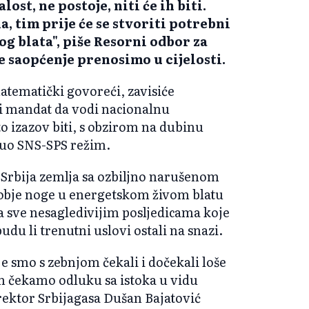
st, ne postoje, niti će ih biti.
a, tim prije će se stvoriti potrebni
og blata", piše Resorni odbor za
je saopćenje prenosimo u cijelosti.
matematički govoreći, zavisiće
ti mandat da vodi nacionalnu
to izazov biti, s obzirom na dubinu
nuo SNS-SPS režim.
Srbija zemlja sa ozbiljno narušenom
obje noge u energetskom živom blatu
a sve nesagledivijim posljedicama koje
udu li trenutni uslovi ostali na snazi.
je smo s zebnjom čekali i dočekali loše
m čekamo odluku sa istoka u vidu
ektor Srbijagasa Dušan Bajatović