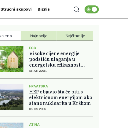
Stručni skupovi
Biznis
vojeno
Najnovije
Najčitanije
ECB
Visoke cijene energije
podstiču ulaganja u
energetsku efikasnost
domova
06. 08. 2026.
HRVATSKA
HEP objavio šta će biti s
električnom energijom ako
stane nuklearka u Krškom
06. 08. 2026.
ATINA