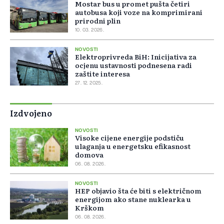
Mostar bus u promet pušta četiri
autobusa koji voze na komprimirani
prirodni plin
10. 03. 2026.
NOVOSTI
Elektroprivreda BiH: Inicijativa za
ocjenu ustavnosti podnesena radi
zaštite interesa
27. 12. 2025.
Izdvojeno
NOVOSTI
Visoke cijene energije podstiču
ulaganja u energetsku efikasnost
domova
06. 08. 2026.
NOVOSTI
HEP objavio šta će biti s električnom
energijom ako stane nuklearka u
Krškom
06. 08. 2026.