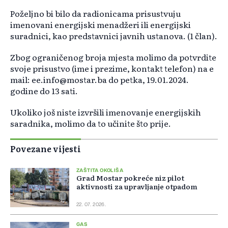
Poželjno bi bilo da radionicama prisustvuju
imenovani energijski menadžeri ili energijski
suradnici, kao predstavnici javnih ustanova. (1 član).
Zbog ograničenog broja mjesta molimo da potvrdite
svoje prisustvo (ime i prezime, kontakt telefon) na e
mail: ee.info@mostar.ba do petka, 19.01.2024.
godine do 13 sati.
Ukoliko još niste izvršili imenovanje energijskih
saradnika, molimo da to učinite što prije.
Povezane vijesti
ZAŠTITA OKOLIŠA
Grad Mostar pokreće niz pilot
aktivnosti za upravljanje otpadom
22. 07. 2026.
GAS