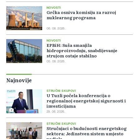
NOVOSTI
Grčka osniva komisiju za razvoj
nuklearnog programa
06. 08. 2026.
NOVOSTI
EPBiH: Suša smanjila
hidroproizvodnju, snabdijevanje
strujom ostaje stabilno
05. 08. 2026.
Najnovije
STRUČNI SKUPOVI
U Tuzli počela konferencija o
regionalnoj energetskoj sigurnosti i
investicijama
29. 06. 2026.
STRUČNI SKUPOVI
Stručnjaci o budućnosti energetskog
sektora: Jedinstven sistem umjesto
podjela