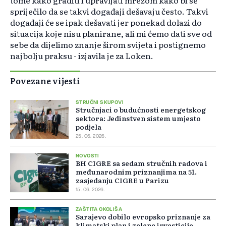
tome kako graditi i upravljati mrežom kako bi se
spriječilo da se takvi događaji dešavaju često. Takvi
događaji će se ipak dešavati jer ponekad dolazi do
situacija koje nisu planirane, ali mi ćemo dati sve od
sebe da dijelimo znanje širom svijeta i postignemo
najbolju praksu - izjavila je za Loken.
Povezane vijesti
STRUČNI SKUPOVI
Stručnjaci o budućnosti energetskog
sektora: Jedinstven sistem umjesto
podjela
25. 06. 2026.
NOVOSTI
BH CIGRE sa sedam stručnih radova i
međunarodnim priznanjima na 51.
zasjedanju CIGRE u Parizu
15. 06. 2026.
ZAŠTITA OKOLIŠA
Sarajevo dobilo evropsko priznanje za
klimatski plan i zelene investicije