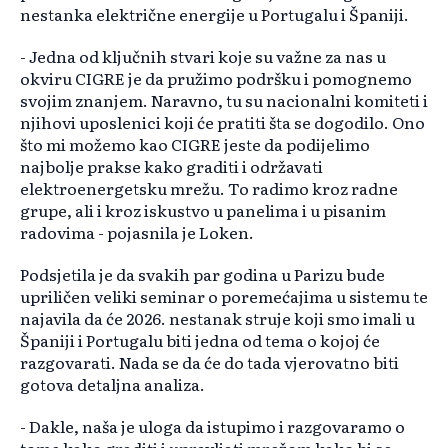
nestanka električne energije u Portugalu i Španiji.
- Jedna od ključnih stvari koje su važne za nas u
okviru CIGRE je da pružimo podršku i pomognemo
svojim znanjem. Naravno, tu su nacionalni komiteti i
njihovi uposlenici koji će pratiti šta se dogodilo. Ono
što mi možemo kao CIGRE jeste da podijelimo
najbolje prakse kako graditi i održavati
elektroenergetsku mrežu. To radimo kroz radne
grupe, ali i kroz iskustvo u panelima i u pisanim
radovima - pojasnila je Loken.
Podsjetila je da svakih par godina u Parizu bude
upriličen veliki seminar o poremećajima u sistemu te
najavila da će 2026. nestanak struje koji smo imali u
Španiji i Portugalu biti jedna od tema o kojoj će
razgovarati. Nada se da će do tada vjerovatno biti
gotova detaljna analiza.
- Dakle, naša je uloga da istupimo i razgovaramo o