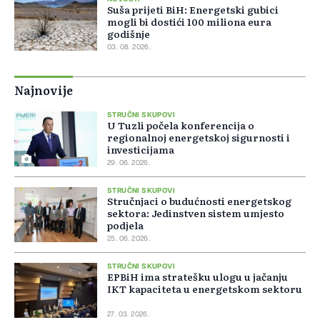
Suša prijeti BiH: Energetski gubici
mogli bi dostići 100 miliona eura
godišnje
03. 08. 2026.
Najnovije
STRUČNI SKUPOVI
U Tuzli počela konferencija o
regionalnoj energetskoj sigurnosti i
investicijama
29. 06. 2026.
STRUČNI SKUPOVI
Stručnjaci o budućnosti energetskog
sektora: Jedinstven sistem umjesto
podjela
25. 06. 2026.
STRUČNI SKUPOVI
EPBiH ima stratešku ulogu u jačanju
IKT kapaciteta u energetskom sektoru
27. 03. 2026.