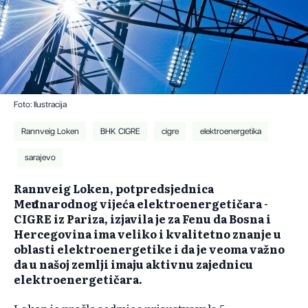
Foto: Ilustracija
Rannveig Loken
BHK CIGRE
cigre
elektroenergetika
sarajevo
Rannveig Loken, potpredsjednica
Međunarodnog vijeća elektroenergetičara -
CIGRE iz Pariza, izjavila je za Fenu da Bosna i
Hercegovina ima veliko i kvalitetno znanje u
oblasti elektroenergetike i da je veoma važno
da u našoj zemlji imaju aktivnu zajednicu
elektroenergetičara.