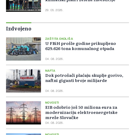
29. 05. 2026.
Izdvojeno
ZAŠTITA OKOLIŠA
U FBiH prošle godine prikupljeno
629.626 tona komunalnog otpada
04. 08. 2026.
NAFTA
Dok potrošači plaćaju skuplje gorivo,
naftni giganti broje milijarde
04. 08. 2026.
NOVOSTI
EIB odobrio još 50 miliona eura za
modernizaciju elektroenergetske
mreže Slovačke
04. 08. 2026.
NOVOSTI