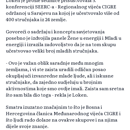
Loken je prošle sedmice prisustvovala 5.
konferenciji SEERC-a - Regionalnog vijeća CIGRE
održanoj u Sarajevu na kojoj je učestvovalo više od
400 stručnjaka iz 24 zemlje.
Govoreći o sadržaju i konceptu savjetovanja
posebno je izdvojila panele Žene u energiji i Mladi u
energiji i izrazila zadovoljstvo da je na tom skupu
učestvovao veliki broj mladih stručnjaka.
- Ovo je važan oblik saradnje među mnogim
zemljama, i vi ste zaista uradili odličan posao
okupljajući izvanredne mlade ljude, ali i iskusne
stručnjake, da zajedno sudjeluju u brojnim
aktivnostima koje smo ovdje imali. Zaista sam sretna
što sam bila dio toga - rekla je Loken.
Smatra izuzatno značajnim to što je Bosna i
Hercegovina članica Međunarodnog vijeća CIGRE i
što ljudi rado dolaze na ovakve skupove i na njima
dijele svoje znanje.