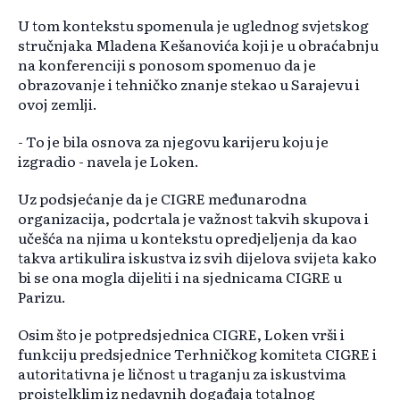
U tom kontekstu spomenula je uglednog svjetskog
stručnjaka Mladena Kešanovića koji je u obraćabnju
na konferenciji s ponosom spomenuo da je
obrazovanje i tehničko znanje stekao u Sarajevu i
ovoj zemlji.
- To je bila osnova za njegovu karijeru koju je
izgradio - navela je Loken.
Uz podsjećanje da je CIGRE međunarodna
organizacija, podcrtala je važnost takvih skupova i
učešća na njima u kontekstu opredjeljenja da kao
takva artikulira iskustva iz svih dijelova svijeta kako
bi se ona mogla dijeliti i na sjednicama CIGRE u
Parizu.
Osim što je potpredsjednica CIGRE, Loken vrši i
funkciju predsjednice Terhničkog komiteta CIGRE i
autoritativna je ličnost u traganju za iskustvima
proistelklim iz nedavnih događaja totalnog