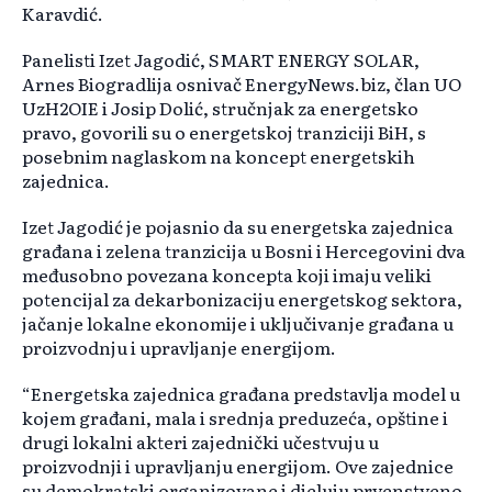
Karavdić.
Panelisti Izet Jagodić, SMART ENERGY SOLAR,
Arnes Biogradlija osnivač EnergyNews.biz, član UO
UzH2OIE i Josip Dolić, stručnjak za energetsko
pravo, govorili su o energetskoj tranziciji BiH, s
posebnim naglaskom na koncept energetskih
zajednica.
Izet Jagodić je pojasnio da su energetska zajednica
građana i zelena tranzicija u Bosni i Hercegovini dva
međusobno povezana koncepta koji imaju veliki
potencijal za dekarbonizaciju energetskog sektora,
jačanje lokalne ekonomije i uključivanje građana u
proizvodnju i upravljanje energijom.
“Energetska zajednica građana predstavlja model u
kojem građani, mala i srednja preduzeća, opštine i
drugi lokalni akteri zajednički učestvuju u
proizvodnji i upravljanju energijom. Ove zajednice
su demokratski organizovane i djeluju prvenstveno