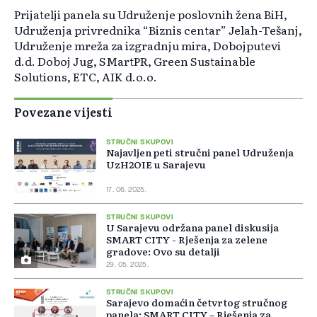
Prijatelji panela su Udruženje poslovnih žena BiH,
Udruženja privrednika “Biznis centar” Jelah-Tešanj,
Udruženje mreža za izgradnju mira, Dobojputevi
d.d. Doboj Jug, SMartPR, Green Sustainable
Solutions, ETC, AIK d.o.o.
Povezane vijesti
STRUČNI SKUPOVI
Najavljen peti stručni panel Udruženja
UzH2OIE u Sarajevu
17. 06. 2025.
STRUČNI SKUPOVI
U Sarajevu održana panel diskusija
SMART CITY - Rješenja za zelene
gradove: Ovo su detalji
29. 05. 2025.
STRUČNI SKUPOVI
Sarajevo domaćin četvrtog stručnog
panela: SMART CITY – Rješenja za