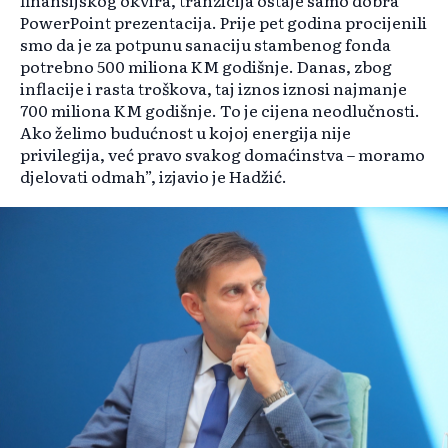
finansijskog okvira, tranzicija ostaje samo dobra
PowerPoint prezentacija. Prije pet godina procijenili
smo da je za potpunu sanaciju stambenog fonda
potrebno 500 miliona KM godišnje. Danas, zbog
inflacije i rasta troškova, taj iznos iznosi najmanje
700 miliona KM godišnje. To je cijena neodlučnosti.
Ako želimo budućnost u kojoj energija nije
privilegija, već pravo svakog domaćinstva – moramo
djelovati odmah”, izjavio je Hadžić.