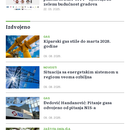
zelenu budućnost gradova
22. 05. 2025.
Izdvojeno
GAS
Kiparski gas stiže do marta 2028.
godine
09. 08. 2026.
NOVOSTI
Situacija sa energetskim sistemom u
regionu veoma ozbiljna
09. 08. 2026.
GAS
Đedović Handanović: Pitanje gasa
odvojeno od pitanja NIS-a
09. 08. 2026.
ZAŠTITA OKOLIŠA