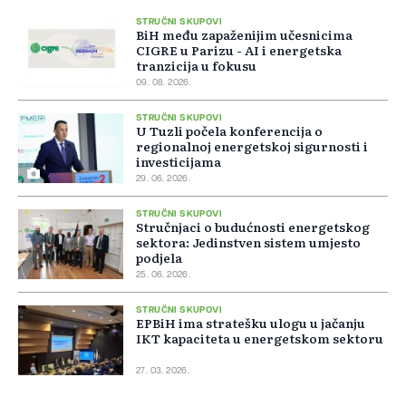
STRUČNI SKUPOVI
BiH među zapaženijim učesnicima
CIGRE u Parizu - AI i energetska
tranzicija u fokusu
09. 08. 2026.
STRUČNI SKUPOVI
U Tuzli počela konferencija o
regionalnoj energetskoj sigurnosti i
investicijama
29. 06. 2026.
STRUČNI SKUPOVI
Stručnjaci o budućnosti energetskog
sektora: Jedinstven sistem umjesto
podjela
25. 06. 2026.
STRUČNI SKUPOVI
EPBiH ima stratešku ulogu u jačanju
IKT kapaciteta u energetskom sektoru
27. 03. 2026.