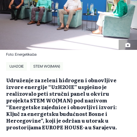
Foto: Energetika.ba
UzH2OIE
STEM WO(MAN)
Udruženje za zeleni hidrogen i obnovljive
izvore energije “UzH2OIE” uspješno je
realizovalo peti stručni panel u okviru
projekta STEM WO(MAN) pod nazivom
“Energetske zajednice i obnovljivi izvori:
Ključ za energetsku budućnost Bosne i
Hercegovine”, koji je održan u utorak u
prostorijama EUROPE HOUSE-a u Sarajevu.