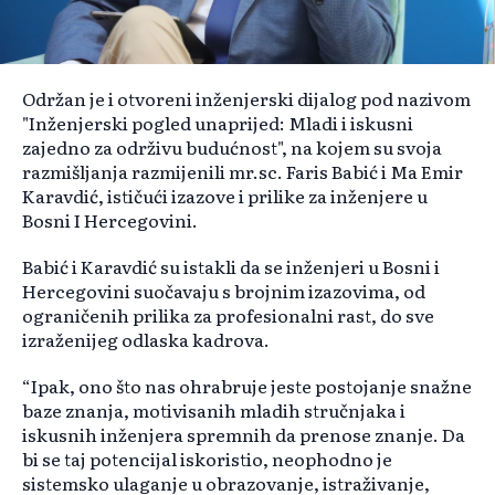
Održan je i otvoreni inženjerski dijalog pod nazivom
"Inženjerski pogled unaprijed: Mladi i iskusni
zajedno za održivu budućnost", na kojem su svoja
razmišljanja razmijenili mr.sc. Faris Babić i Ma Emir
Karavdić, ističući izazove i prilike za inženjere u
Bosni I Hercegovini.
Babić i Karavdić su istakli da se inženjeri u Bosni i
Hercegovini suočavaju s brojnim izazovima, od
ograničenih prilika za profesionalni rast, do sve
izraženijeg odlaska kadrova.
“Ipak, ono što nas ohrabruje jeste postojanje snažne
baze znanja, motivisanih mladih stručnjaka i
iskusnih inženjera spremnih da prenose znanje. Da
bi se taj potencijal iskoristio, neophodno je
sistemsko ulaganje u obrazovanje, istraživanje,