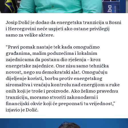
Josip Dolić je dodao da energetska tranzicija u Bosni
i Hercegovini neće uspjeti ako ostane privilegij
samo za velike aktere.
“Pravi pomak nastaje tek kada omogućimo
građanima, malim poduzećima i lokalnim
zajednicama da postanu dio rješenja – kroz
energetske zajednice. One nisu samo tehnička
novost, nego su demokratski alat. Omogućuju
dijeljenje koristi, borbu protiv energetskog
siromaštva i vraćaju kontrolu nad energijom u ruke
onih koji je troše i proizvode. Ako želimo pravednu
tranziciju, moramo stvoriti zakonodavni i
financijski okvir koji će prepoznati tu vrijednost,”
izjavio je Dolić.