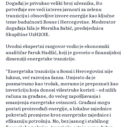
Događaj je privukao veliki broj učesnika, što
potvrđuje sve veći interes javnosti za zelenu
tranziciju i obnovljive izvore energije kao ključne
teme budućnosti Bosne i Hercegovine. Moderator
događaja bila je Mersiha Babić, predsjednica
Skupštine UzH2OIE.
Uvodni ekspertni razgovor vodio je ekonomski
analitičar Faruk Hadžić, koji je govorio o finansijskoj
dimenziji energetske tranzicije.
“Energetska tranzicija u Bosni i Hercegovini nije
luksuz, već razvojna šansa. Umjesto da je
posmatramo kao trošak, moramo je prepoznati kao
investiciju koja donosi višestruke koristi – od nižih
računa za građane, do većeg zapošljavanja i
smanjenja energetske ovisnosti. Građani mogu
postati proizvođači energije, a lokalne zajednice
pokretači promjene kroz energetske zajednice i
efikasniju potrošnju. No, bez jasnog i stabilnog