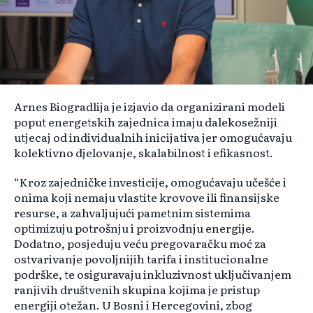
Arnes Biogradlija je izjavio da organizirani modeli
poput energetskih zajednica imaju dalekosežniji
utjecaj od individualnih inicijativa jer omogućavaju
kolektivno djelovanje, skalabilnost i efikasnost.
“Kroz zajedničke investicije, omogućavaju učešće i
onima koji nemaju vlastite krovove ili finansijske
resurse, a zahvaljujući pametnim sistemima
optimizuju potrošnju i proizvodnju energije.
Dodatno, posjeduju veću pregovaračku moć za
ostvarivanje povoljnijih tarifa i institucionalne
podrške, te osiguravaju inkluzivnost uključivanjem
ranjivih društvenih skupina kojima je pristup
energiji otežan. U Bosni i Hercegovini, zbog