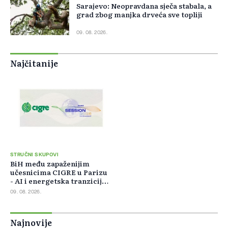
Sarajevo: Neopravdana sječa stabala, a
grad zbog manjka drveća sve topliji
09. 08. 2026.
Najčitanije
STRUČNI SKUPOVI
BiH među zapaženijim
učesnicima CIGRE u Parizu
- AI i energetska tranzicija
u fokusu
09. 08. 2026.
Najnovije