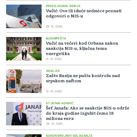
PREDSJEDNIK SRBIJE
Vučić: Ove ili iduće sedmice poznati
odgovori o NIS-u
28. 10. 2025.
BUDIMPEŠTA
Vučić na večeri kod Orbana nakon
sankcija NIS-u, ključna tema
energetika
21. 10. 2025.
ANALIZA
Zašto Rusija ne pušta kontrolu nad
srpskom naftom
19. 10. 2025.
STJEPAN ADANIĆ
Šef Janafa: Ako se sankcije NIS-u održe
do kraja godine izgubit ćemo 18
miliona eura
09. 10. 2025.
NAKON BROJNIH ODLAGANJA