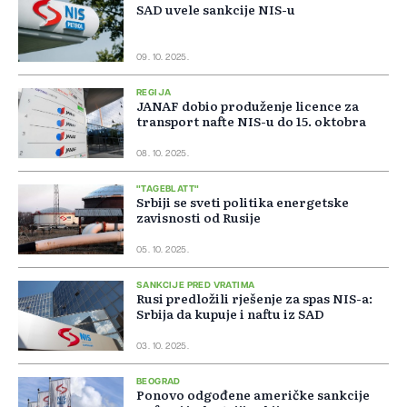
SAD uvele sankcije NIS-u
09. 10. 2025.
REGIJA
JANAF dobio produženje licence za
transport nafte NIS-u do 15. oktobra
08. 10. 2025.
"TAGEBLATT"
Srbiji se sveti politika energetske
zavisnosti od Rusije
05. 10. 2025.
SANKCIJE PRED VRATIMA
Rusi predložili rješenje za spas NIS-a:
Srbija da kupuje i naftu iz SAD
03. 10. 2025.
BEOGRAD
Ponovo odgođene američke sankcije