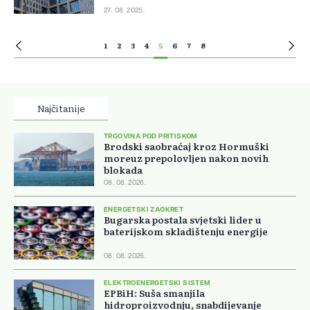
27. 08. 2025.
1
2
3
4
5
6
7
8
Najčitanije
TRGOVINA POD PRITISKOM
Brodski saobraćaj kroz Hormuški
moreuz prepolovljen nakon novih
blokada
08. 08. 2026.
ENERGETSKI ZAOKRET
Bugarska postala svjetski lider u
baterijskom skladištenju energije
08. 08. 2026.
ELEKTROENERGETSKI SISTEM
EPBiH: Suša smanjila
hidroproizvodnju, snabdijevanje