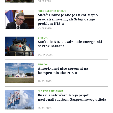
03. 11. 2025.
PREDSJEDNIK SRBIJE
Vučić: Dobro je ako je Lukoil uspio
prodati imovinu, ali Srbiji ostaje
problem NIS-a
31. 10. 2025.
SRBIJA
Sankcije NIS-u uzdrmale energetski
sektor Balkana
30. 10. 2025.
REGION
Amerikanci nisu spremni na
kompromis oko NIS-a
29. 10. 2025.
NIS POD PRITISKOM
Ruski analitičar: Srbija prijeti
nacionalizacijom Gaspromovog udjela
28. 10. 2025.