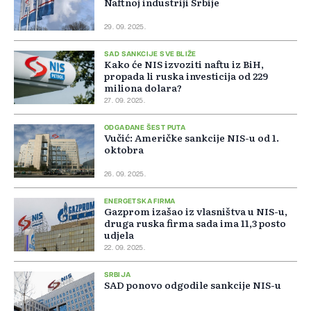
Naftnoj industriji Srbije
29. 09. 2025.
SAD SANKCIJE SVE BLIŽE
Kako će NIS izvoziti naftu iz BiH,
propada li ruska investicija od 229
miliona dolara?
27. 09. 2025.
ODGAĐANE ŠEST PUTA
Vučić: Američke sankcije NIS-u od 1.
oktobra
26. 09. 2025.
ENERGETSKA FIRMA
Gazprom izašao iz vlasništva u NIS-u,
druga ruska firma sada ima 11,3 posto
udjela
22. 09. 2025.
SRBIJA
SAD ponovo odgodile sankcije NIS-u