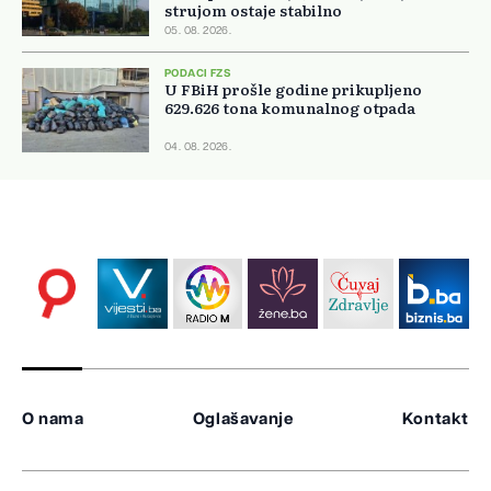
strujom ostaje stabilno
05. 08. 2026.
PODACI FZS
U FBiH prošle godine prikupljeno
629.626 tona komunalnog otpada
04. 08. 2026.
O nama
Oglašavanje
Kontakt