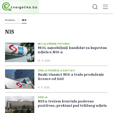
Početna
NIS
NIS
BEZ SLUŽBENE POTVRDE
MOL najozbiljniji kandidat za kupovinu
udjela u NIS-u
13. 11. 2025.
SRBIJA PODRŽALA ZAHTJEV
Ruski vlasnici NIS-a traže produženje
licence od SAD
11. 11. 2025.
SRBIJA
NIS u trećem kvartalu poslovao
pozitivno, prekinut pad tržišnog udjela