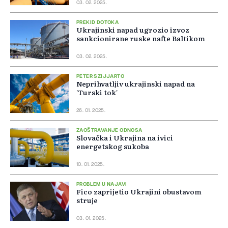
03. 02. 2025.
PREKID DOTOKA
Ukrajinski napad ugrozio izvoz
sankcionirane ruske nafte Baltikom
03. 02. 2025.
PETER SZIJJARTO
Neprihvatljiv ukrajinski napad na
'Turski tok'
26. 01. 2025.
ZAOŠTRAVANJE ODNOSA
Slovačka i Ukrajina na ivici
energetskog sukoba
10. 01. 2025.
PROBLEM U NAJAVI
Fico zaprijetio Ukrajini obustavom
struje
03. 01. 2025.