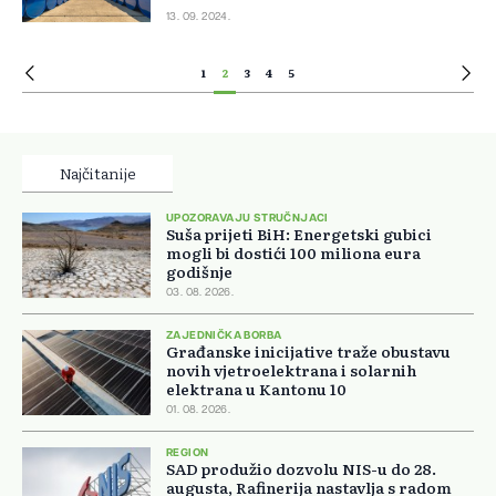
13. 09. 2024.
1
2
3
4
5
Najčitanije
UPOZORAVAJU STRUČNJACI
Suša prijeti BiH: Energetski gubici
mogli bi dostići 100 miliona eura
godišnje
03. 08. 2026.
ZAJEDNIČKA BORBA
Građanske inicijative traže obustavu
novih vjetroelektrana i solarnih
elektrana u Kantonu 10
01. 08. 2026.
REGION
SAD produžio dozvolu NIS-u do 28.
augusta, Rafinerija nastavlja s radom