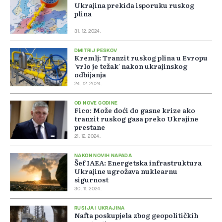
Ukrajina prekida isporuku ruskog
plina
31. 12. 2024.
DMITRIJ PESKOV
Kremlj: Tranzit ruskog plina u Evropu
'vrlo je težak' nakon ukrajinskog
odbijanja
24. 12. 2024.
OD NOVE GODINE
Fico: Može doći do gasne krize ako
tranzit ruskog gasa preko Ukrajine
prestane
21. 12. 2024.
NAKON NOVIH NAPADA
Šef IAEA: Energetska infrastruktura
Ukrajine ugrožava nuklearnu
sigurnost
30. 11. 2024.
RUSIJA I UKRAJINA
Nafta poskupjela zbog geopolitičkih