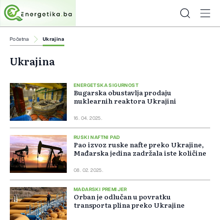
Početna
Ukrajina
Ukrajina
ENERGETSKA SIGURNOST
Bugarska obustavlja prodaju
nuklearnih reaktora Ukrajini
16. 04. 2025.
RUSKI NAFTNI PAD
Pao izvoz ruske nafte preko Ukrajine,
Mađarska jedina zadržala iste količine
08. 02. 2025.
MAĐARSKI PREMIJER
Orban je odlučan u povratku
transporta plina preko Ukrajine