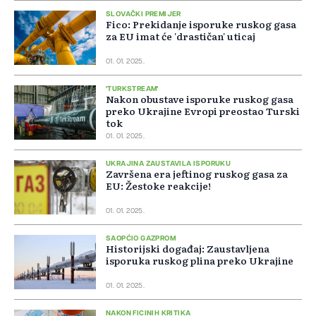
SLOVAČKI PREMIJER
Fico: Prekidanje isporuke ruskog gasa
za EU imat će 'drastičan' uticaj
01. 01. 2025.
'TURKSTREAM'
Nakon obustave isporuke ruskog gasa
preko Ukrajine Evropi preostao Turski
tok
01. 01. 2025.
UKRAJINA ZAUSTAVILA ISPORUKU
Završena era jeftinog ruskog gasa za
EU: Žestoke reakcije!
01. 01. 2025.
SAOPĆIO GAZPROM
Historijski događaj: Zaustavljena
isporuka ruskog plina preko Ukrajine
01. 01. 2025.
NAKON FICINIH KRITIKA