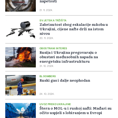
napetosti
21. 11. 2024.
SVJETSKA TRŽIŠTA
Zabrinutost zbog eskalacije sukoba u
Ukrajini, cijene nafte drži na istom
nivou
20. 11. 2024.
OBOSTRANI INTERES
Rusija i Ukrajina pregovaraju o
obustavi međusobnih napada na
energetsku infrastrukturu
31. 10. 2024.
BLOOMBERG
Ruski gas i dalje neophodan
24. 10. 2024.
UVOZ PREKO UKRAJINE
Štern o MOL-u i ruskoj nafti: Mađari su
očito uspjeli s lobiranjem u Evropi