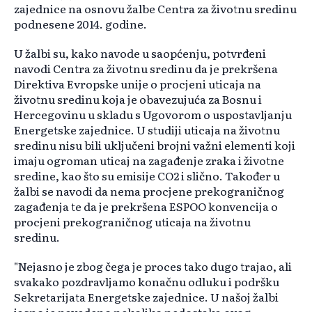
zajednice na osnovu žalbe Centra za životnu sredinu
podnesene 2014. godine.
U žalbi su, kako navode u saopćenju, potvrđeni
navodi Centra za životnu sredinu da je prekršena
Direktiva Evropske unije o procjeni uticaja na
životnu sredinu koja je obavezujuća za Bosnu i
Hercegovinu u skladu s Ugovorom o uspostavljanju
Energetske zajednice. U studiji uticaja na životnu
sredinu nisu bili uključeni brojni važni elementi koji
imaju ogroman uticaj na zagađenje zraka i životne
sredine, kao što su emisije CO2 i slično. Također u
žalbi se navodi da nema procjene prekograničnog
zagađenja te da je prekršena ESPOO konvencija o
procjeni prekograničnog uticaja na životnu
sredinu.
"Nejasno je zbog čega je proces tako dugo trajao, ali
svakako pozdravljamo konačnu odluku i podršku
Sekretarijata Energetske zajednice. U našoj žalbi