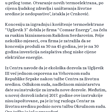
u prilog tome. Otvaranje novih termoelektrana, po
cijenu ljudskog zdravlja i uništavanja životne
sredine je nedopustivo", istakla je Crnković.
Koncesiju za izgradnju i korištenje termoelektrane
“Ugljevik 3” dobila je firma “Comsar Energy”, na čelu
sa ruskim biznismenom Rašidom Serdarovim. Prije
nekoliko mjeseci, ova firma je zatražila da se
koncesija produži sa 30 na 45 godina, jer je na 30
godina investicija neisplativa zbog niske cijene
električne energije.
Iz Centra navode da je ekološka dozvola za Ugljevik
III već jednom osporena na Vrhovnom sudu
Republike Srpske nakon tužbe Centra za životnu
sredinu. Odlukom suda, nadležnom ministarstvu
date su instrukcije za izradu nove dozvole. Međutim,
u novoj dozvoli izdatoj 2017. godine ove instrukcije
nisu ispoštovane, pa je iz tog razloga Centar za
životnu sredinu podnio novu tužbu Okružnom sudu.
Ova tužba je još u proceduri.