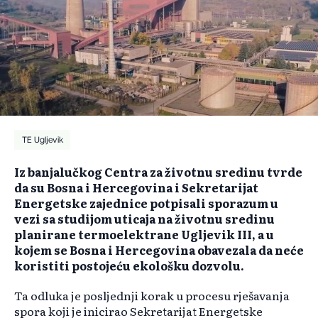
TE Ugljevik
Iz banjalučkog Centra za životnu sredinu tvrde
da su Bosna i Hercegovina i Sekretarijat
Energetske zajednice potpisali sporazum u
vezi sa studijom uticaja na životnu sredinu
planirane termoelektrane Ugljevik III, a u
kojem se Bosna i Hercegovina obavezala da neće
koristiti postojeću ekološku dozvolu.
Ta odluka je posljednji korak u procesu rješavanja
spora koji je inicirao Sekretarijat Energetske