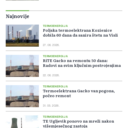
Najnovije
TERMOENERGIJA
Poljska termoelektrana Kozienice
dobila 60 dana da sanira štetu na Visli
27. 06. 2026.
TERMOENERGIJA
RiTE Gacko na remontu 50 dana:
Radovi na svim ključnim postrojenjima
22. 06. 2026.
TERMOENERGIJA
Termoelektrana Gacko van pogona,
počeo remont
31. 05. 2026.
TERMOENERGIJA
TE Ugljevik ponovo na mreži nakon
višemjesečnog zastoja