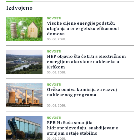
Izdvojeno
NOVOSTI
Visoke cijene energije podstiču
ulaganja u energetsku efikasnost
domova
06. 08. 2026.
NOVOSTI
HEP objavio šta će biti s električnom
energijom ako stane nuklearka u
Krškom
06. 08. 2026.
NOVOSTI
Grčka osniva komisiju za razvoj
nuklearnog programa
06. 08. 2026.
NOVOSTI
EPBiH: Suša smanjila
hidroproizvodnju, snabdijevanje
strujom ostaje stabilno
05. 08. 2026.