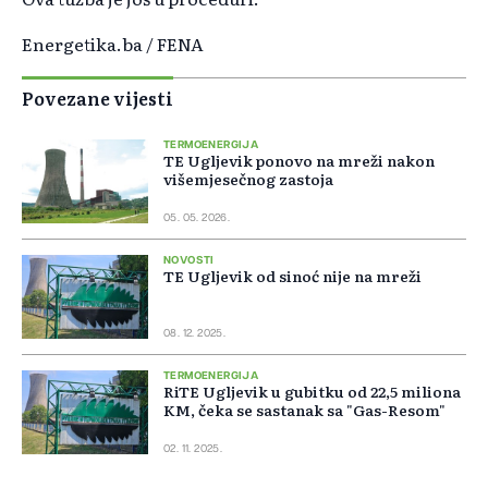
Energetika.ba / FENA
Povezane vijesti
TERMOENERGIJA
TE Ugljevik ponovo na mreži nakon
višemjesečnog zastoja
05. 05. 2026.
NOVOSTI
TE Ugljevik od sinoć nije na mreži
08. 12. 2025.
TERMOENERGIJA
RiTE Ugljevik u gubitku od 22,5 miliona
KM, čeka se sastanak sa "Gas-Resom"
02. 11. 2025.