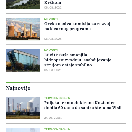
Krškom
06. 08. 2026.
NOVOSTI
Grčka osniva komisiju za razvoj
nuklearnog programa
06. 08. 2026.
NOVOSTI
EPBiH: Suša smanjila
hidroproizvodnju, snabdijevanje
strujom ostaje stabilno
05. 08. 2026.
Najnovije
TERMOENERGIJA
Poljska termoelektrana Kozienice
dobila 60 dana da sanira štetu na Visli
27. 06. 2026.
TERMOENERGIJA