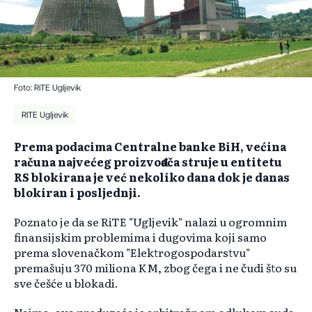
Foto: RiTE Ugljevik
RITE Ugljevik
Prema podacima Centralne banke BiH, većina
računa najvećeg proizvođača struje u entitetu
RS blokirana je već nekoliko dana dok je danas
blokiran i posljednji.
Poznato je da se
RiTE
"Ugljevik" nalazi u ogromnim
finansijskim problemima i dugovima koji samo
prema slovenačkom "
Elektrogospodarstvu
"
premašuju 370 miliona KM, zbog čega i ne čudi što su
sve češće u blokadi.