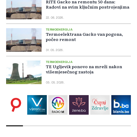
RiTE Gacko na remontu 50 dana:
Radovi na svim ključnim postrojenjima
22. 06. 2026.
TERMOENERGIJA
Termoelektrana Gacko van pogona,
počeo remont
31. 05. 2026.
TERMOENERGIJA
TE Ugljevik ponovo na mreži nakon
višemjesečnog zastoja
05. 05. 2026.