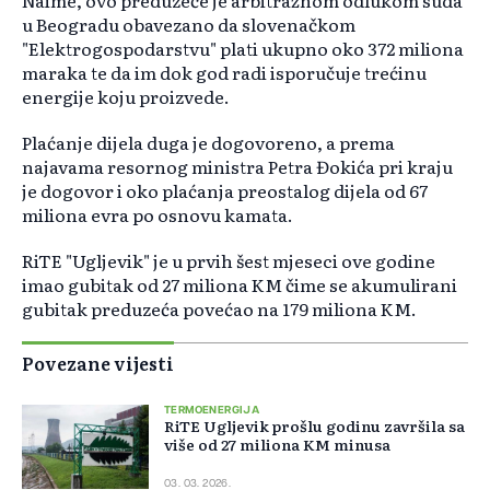
Naime, ovo
preduzeće
je arbitražnom odlukom suda
u Beogradu obavezano da slovenačkom
"
Elektrogospodarstvu
" plati ukupno oko 372 miliona
maraka te da im dok god radi isporučuje trećinu
energije koju proizvede.
Plaćanje dijela duga je dogovoreno, a prema
najavama resornog ministra Petra Đokića pri kraju
je dogovor i oko plaćanja preostalog dijela od 67
miliona evra po osnovu kamata.
RiTE
"Ugljevik" je u prvih šest mjeseci ove godine
imao gubitak od 27 miliona KM čime se akumulirani
gubitak
preduzeća
povećao na 179 miliona KM.
Povezane vijesti
TERMOENERGIJA
RiTE Ugljevik prošlu godinu završila sa
više od 27 miliona KM minusa
03. 03. 2026.