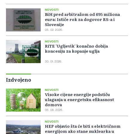
NOVOSTI
BiH pred arbitražom od 695 miliona
eura: Ističe rok za dogovor RS-a i
Slovenije
05. 02. 2026.
NOVOSTI
RiTE 'Ugljevik' konačno dobija
koncesiju za kopanje uglja
30. 01. 2026.
Izdvojeno
NOVOSTI
Visoke cijene energije podstiču
ulaganja u energetsku efikasnost
domova
06. 08. 2026.
NOVOSTI
HEP objavio šta će biti s električnom
energijom ako stane nuklearka u