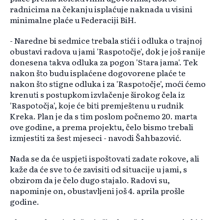
radnicima na čekanju isplaćuje naknada u visini
minimalne plaće u Federaciji BiH.
- Naredne bi sedmice trebala stići i odluka o trajnoj
obustavi radova u jami 'Raspotočje', dok je još ranije
donesena takva odluka za pogon 'Stara jama'. Tek
nakon što budu isplaćene dogovorene plaće te
nakon što stigne odluka i za 'Raspotočje', moći ćemo
krenuti s postupkom izvlačenje širokog čela iz
'Raspotočja', koje će biti premještenu u rudnik
Kreka. Plan je da s tim poslom počnemo 20. marta
ove godine, a prema projektu, čelo bismo trebali
izmjestiti za šest mjeseci - navodi Šahbazović.
Nada se da će uspjeti ispoštovati zadate rokove, ali
kaže da će sve to će zavisiti od situacije u jami, s
obzirom da je čelo dugo stajalo. Radovi su,
napominje on, obustavljeni još 4. aprila prošle
godine.