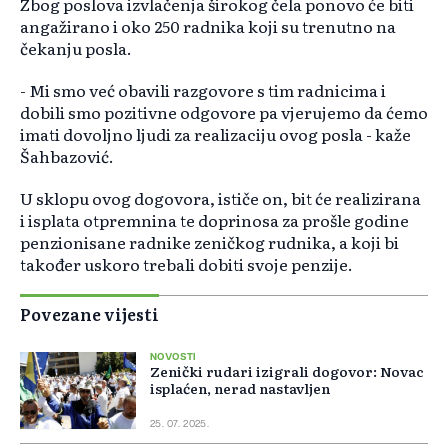
Zbog poslova izvlačenja širokog čela ponovo će biti
angažirano i oko 250 radnika koji su trenutno na
čekanju posla.
- Mi smo već obavili razgovore s tim radnicima i
dobili smo pozitivne odgovore pa vjerujemo da ćemo
imati dovoljno ljudi za realizaciju ovog posla - kaže
Šahbazović.
U sklopu ovog dogovora, ističe on, bit će realizirana
i isplata otpremnina te doprinosa za prošle godine
penzionisane radnike zeničkog rudnika, a koji bi
također uskoro trebali dobiti svoje penzije.
Povezane vijesti
NOVOSTI
Zenički rudari izigrali dogovor: Novac
isplaćen, nerad nastavljen
25. 07. 2025.