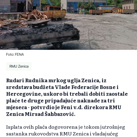
Foto: FENA
RMU Zenica
Rudari Rudnika mrkog uglja Zenica, iz
sredstava budžeta Vlade Federacije Bosne i
Hercegovine, uskoro bi trebali dobiti zaostale
plaće te druge pripadajuće naknade za tri
mjeseca - potvrdio je Feni v.d. direkora RMU
Zenica Mirsad Šahbazović.
Isplata ovih plaća dogovorena je tokom jutrošnjeg
sastanka rukovodstva RMU Zenica i vladajućeg