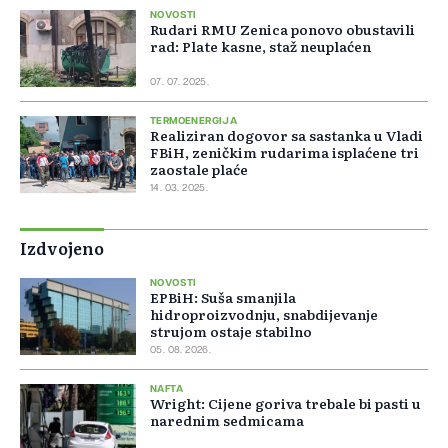
NOVOSTI
Rudari RMU Zenica ponovo obustavili
rad: Plate kasne, staž neuplaćen
07. 07. 2025.
TERMOENERGIJA
Realiziran dogovor sa sastanka u Vladi
FBiH, zeničkim rudarima isplaćene tri
zaostale plaće
14. 03. 2025.
Izdvojeno
NOVOSTI
EPBiH: Suša smanjila
hidroproizvodnju, snabdijevanje
strujom ostaje stabilno
05. 08. 2026.
NAFTA
Wright: Cijene goriva trebale bi pasti u
narednim sedmicama