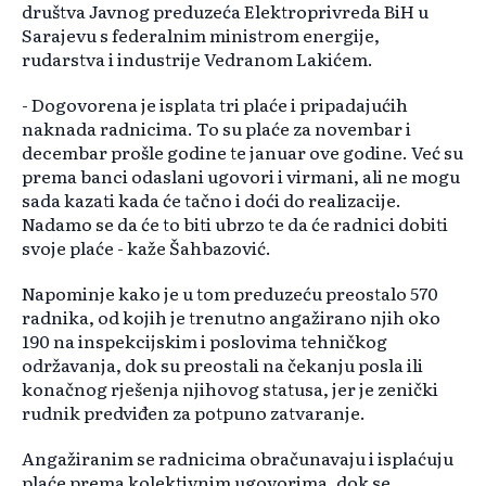
društva Javnog preduzeća Elektroprivreda BiH u
Sarajevu s federalnim ministrom energije,
rudarstva i industrije Vedranom Lakićem.
- Dogovorena je isplata tri plaće i pripadajućih
naknada radnicima. To su plaće za novembar i
decembar prošle godine te januar ove godine. Već su
prema banci odaslani ugovori i virmani, ali ne mogu
sada kazati kada će tačno i doći do realizacije.
Nadamo se da će to biti ubrzo te da će radnici dobiti
svoje plaće - kaže Šahbazović.
Napominje kako je u tom preduzeću preostalo 570
radnika, od kojih je trenutno angažirano njih oko
190 na inspekcijskim i poslovima tehničkog
održavanja, dok su preostali na čekanju posla ili
konačnog rješenja njihovog statusa, jer je zenički
rudnik predviđen za potpuno zatvaranje.
Angažiranim se radnicima obračunavaju i isplaćuju
plaće prema kolektivnim ugovorima, dok se