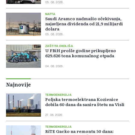
05. 08. 2026.
NAFTA
Saudi Aramco nadmašio očekivanja,
najavljena dividenda od 21,9 milijardi
dolara
05. 08. 2026.
ZAŠTITA OKOLIŠA
U FBiH prošle godine prikupljeno
629.626 tona komunalnog otpada
04. 08. 2026.
Najnovije
TERMOENERGIJA
Poljska termoelektrana Kozienice
dobila 60 dana da sanira štetu na Visli
27. 06. 2026.
TERMOENERGIJA
RiTE Gacko na remontu 50 dana: