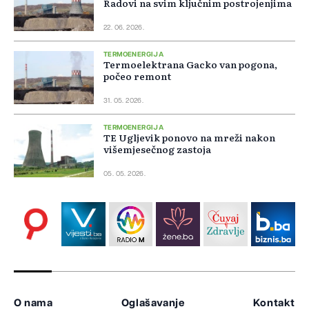
Radovi na svim ključnim postrojenjima
22. 06. 2026.
TERMOENERGIJA
Termoelektrana Gacko van pogona,
počeo remont
31. 05. 2026.
TERMOENERGIJA
TE Ugljevik ponovo na mreži nakon
višemjesečnog zastoja
05. 05. 2026.
O nama
Oglašavanje
Kontakt