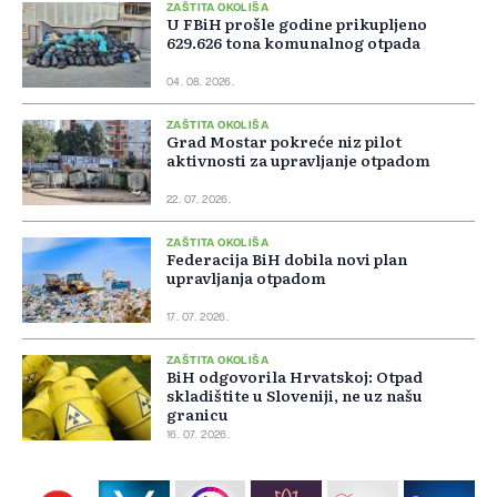
ZAŠTITA OKOLIŠA
U FBiH prošle godine prikupljeno
629.626 tona komunalnog otpada
04. 08. 2026.
ZAŠTITA OKOLIŠA
Grad Mostar pokreće niz pilot
aktivnosti za upravljanje otpadom
22. 07. 2026.
ZAŠTITA OKOLIŠA
Federacija BiH dobila novi plan
upravljanja otpadom
17. 07. 2026.
ZAŠTITA OKOLIŠA
BiH odgovorila Hrvatskoj: Otpad
skladištite u Sloveniji, ne uz našu
granicu
16. 07. 2026.