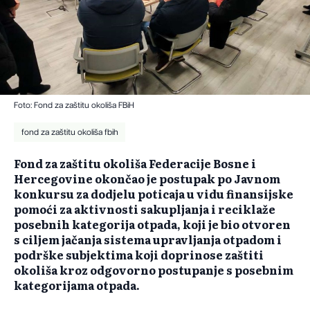
Foto: Fond za zaštitu okoliša FBiH
fond za zaštitu okoliša fbih
Fond za zaštitu okoliša Federacije Bosne i
Hercegovine okončao je postupak po Javnom
konkursu za dodjelu poticaja u vidu finansijske
pomoći za aktivnosti sakupljanja i reciklaže
posebnih kategorija otpada, koji je bio otvoren
s ciljem jačanja sistema upravljanja otpadom i
podrške subjektima koji doprinose zaštiti
okoliša kroz odgovorno postupanje s posebnim
kategorijama otpada.