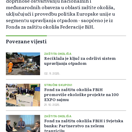
doprinose ostvarivanju nacionalnih i
međunarodnih obaveza u oblasti zaštite okoliša,
uključujući i provedbu politika Europske unije u
segmentu upravljanja otpadom - saopćeno je iz
Fonda za zaštitu okoliša Federacije BiH.
Povezane vijesti
ZAŠTITA OKOLIŠA
Reciklaža je ključ za održivi sistem
upravljanja otpadom
02. 11. 2025.
STRUČNI SKUPOVI
Fond za zaštitu okoliša FBiH
promoviše ekološke projekte na 100
EXPO sajmu
21. 10. 2025.
ZAŠTITA OKOLIŠA
Fond za zaštitu okoliša FBiH i Svjetska
banka: Partnerstvo za zelenu
tranziciju