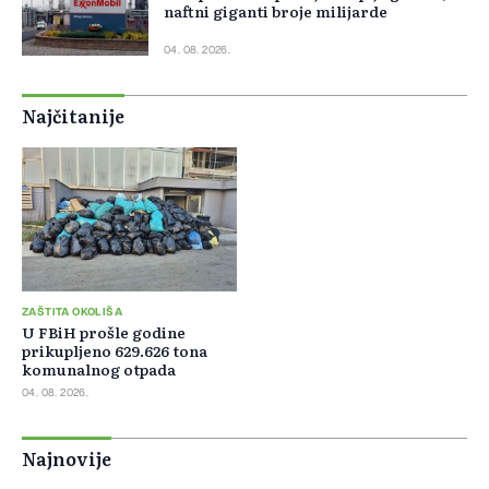
naftni giganti broje milijarde
04. 08. 2026.
Najčitanije
ZAŠTITA OKOLIŠA
U FBiH prošle godine
prikupljeno 629.626 tona
komunalnog otpada
04. 08. 2026.
Najnovije