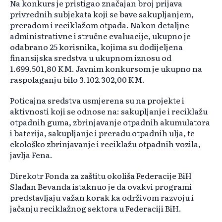
Na konkurs je pristigao značajan broj prijava
privrednih subjekata koji se bave sakupljanjem,
preradom i reciklažom otpada. Nakon detaljne
administrativne i stručne evaluacije, ukupno je
odabrano 25 korisnika, kojima su dodijeljena
finansijska sredstva u ukupnom iznosu od
1.699.501,80 KM. Javnim konkursom je ukupno na
raspolaganju bilo 3.102.302,00 KM.
Poticajna sredstva usmjerena su na projekte i
aktivnosti koji se odnose na: sakupljanje i reciklažu
otpadnih guma, zbrinjavanje otpadnih akumulatora
i baterija, sakupljanje i preradu otpadnih ulja, te
ekološko zbrinjavanje i reciklažu otpadnih vozila,
javlja Fena.
Direkotr Fonda za zaštitu okoliša Federacije BiH
Slađan Bevanda istaknuo je da ovakvi programi
predstavljaju važan korak ka održivom razvoju i
jačanju reciklažnog sektora u Federaciji BiH.