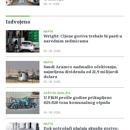
08. 10. 2025.
Izdvojeno
NAFTA
Wright: Cijene goriva trebale bi pasti u
narednim sedmicama
05. 08. 2026.
NAFTA
Saudi Aramco nadmašio očekivanja,
najavljena dividenda od 21,9 milijardi
dolara
05. 08. 2026.
ZAŠTITA OKOLIŠA
U FBiH prošle godine prikupljeno
629.626 tona komunalnog otpada
04. 08. 2026.
NAFTA
Dok potrošači plaćaju skuplje gorivo,