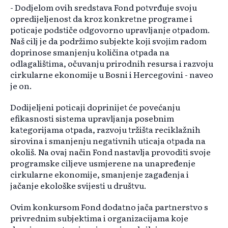
- Dodjelom ovih sredstava Fond potvrđuje svoju
opredijeljenost da kroz konkretne programe i
poticaje podstiče odgovorno upravljanje otpadom.
Naš cilj je da podržimo subjekte koji svojim radom
doprinose smanjenju količina otpada na
odlagalištima, očuvanju prirodnih resursa i razvoju
cirkularne ekonomije u Bosni i Hercegovini - naveo
je on.
Dodijeljeni poticaji doprinijet će povećanju
efikasnosti sistema upravljanja posebnim
kategorijama otpada, razvoju tržišta reciklažnih
sirovina i smanjenju negativnih uticaja otpada na
okoliš. Na ovaj način Fond nastavlja provoditi svoje
programske ciljeve usmjerene na unapređenje
cirkularne ekonomije, smanjenje zagađenja i
jačanje ekološke svijesti u društvu.
Ovim konkursom Fond dodatno jača partnerstvo s
privrednim subjektima i organizacijama koje