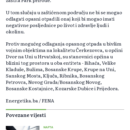
zaštita Park prirode.
U tom slučaju u zaštićenom području ne bi se mogao
odlagati opasni otpad ili onaj koji bi mogao imati
negativne posljednice po život i zdravlje ljudi i
okolinu.
Protiv mogućeg odlaganja opasnog otpada u bivšim
vojnim objektima na lokalitetu Čerkezovca, u općini
Dvor na Uni u Hrvatskoj, su stanovnici općina u
blizini tog prostora u oba entiteta - Bihaća, Velike
Kladuše, Bužima, Bosanske Krupe, Krupe na Uni,
Sanskog Mosta, Ključa, Ribnika, Bosanskog
Petrovca, Novog Grada/Bosanskog Novog,
Bosanske Kostajnice, Kozarske Dubice i Prijedora.
Energetika.ba / FENA
Povezane vijesti
NAFTA