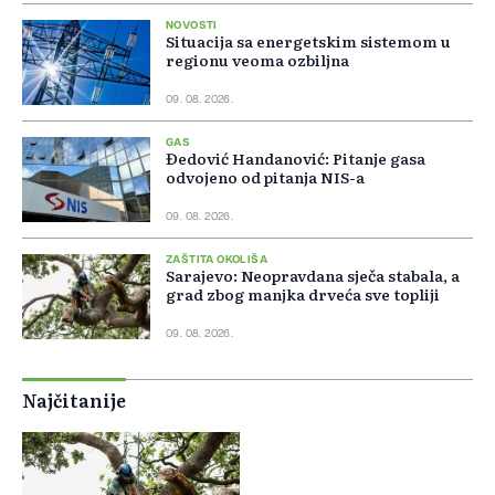
NOVOSTI
Situacija sa energetskim sistemom u
regionu veoma ozbiljna
09. 08. 2026.
GAS
Đedović Handanović: Pitanje gasa
odvojeno od pitanja NIS-a
09. 08. 2026.
ZAŠTITA OKOLIŠA
Sarajevo: Neopravdana sječa stabala, a
grad zbog manjka drveća sve topliji
09. 08. 2026.
Najčitanije