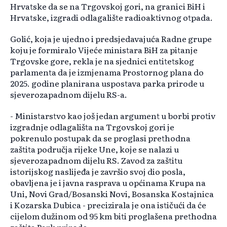
Hrvatske da se na Trgovskoj gori, na granici BiH i
Hrvatske, izgradi odlagalište radioaktivnog otpada.
Golić, koja je ujedno i predsjedavajuća Radne grupe
koju je formiralo Vijeće ministara BiH za pitanje
Trgovske gore, rekla je na sjednici entitetskog
parlamenta da je izmjenama Prostornog plana do
2025. godine planirana uspostava parka prirode u
sjeverozapadnom dijelu RS-a.
- Ministarstvo kao još jedan argument u borbi protiv
izgradnje odlagališta na Trgovskoj gori je
pokrenulo postupak da se proglasi prethodna
zaštita područja rijeke Une, koje se nalazi u
sjeverozapadnom dijelu RS. Zavod za zaštitu
istorijskog naslijeđa je završio svoj dio posla,
obavljena je i javna rasprava u općinama Krupa na
Uni, Novi Grad/Bosanski Novi, Bosanska Kostajnica
i Kozarska Dubica - precizirala je ona ističući da će
cijelom dužinom od 95 km biti proglašena prethodna