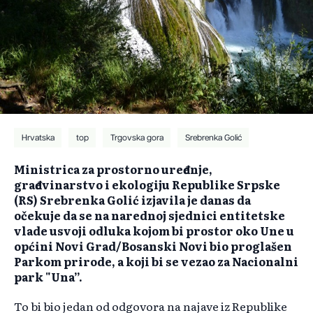
Hrvatska
top
Trgovska gora
Srebrenka Golić
Ministrica za prostorno uređenje,
građevinarstvo i ekologiju Republike Srpske
(RS) Srebrenka Golić izjavila je danas da
očekuje da se na narednoj sjednici entitetske
vlade usvoji odluka kojom bi prostor oko Une u
općini Novi Grad/Bosanski Novi bio proglašen
Parkom prirode, a koji bi se vezao za Nacionalni
park "Una”.
To bi bio jedan od odgovora na najave iz Republike