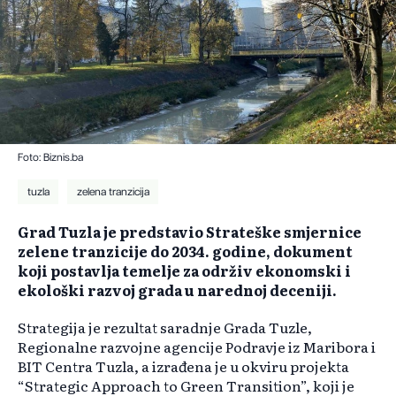
Foto: Biznis.ba
tuzla
zelena tranzicija
Grad Tuzla je predstavio Strateške smjernice
zelene tranzicije do 2034. godine, dokument
koji postavlja temelje za održiv ekonomski i
ekološki razvoj grada u narednoj deceniji.
Strategija je rezultat saradnje Grada Tuzle,
Regionalne razvojne agencije Podravje iz Maribora i
BIT Centra Tuzla, a izrađena je u okviru projekta
“Strategic Approach to Green Transition”, koji je