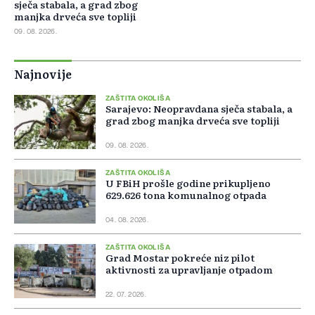
sječa stabala, a grad zbog
manjka drveća sve topliji
09. 08. 2026.
Najnovije
ZAŠTITA OKOLIŠA
Sarajevo: Neopravdana sječa stabala, a
grad zbog manjka drveća sve topliji
09. 08. 2026.
ZAŠTITA OKOLIŠA
U FBiH prošle godine prikupljeno
629.626 tona komunalnog otpada
04. 08. 2026.
ZAŠTITA OKOLIŠA
Grad Mostar pokreće niz pilot
aktivnosti za upravljanje otpadom
22. 07. 2026.