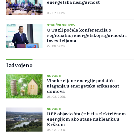
energetska nesigurnost
03. 07. 2026.
STRUČNI SKUPOVI
U Tuzli počela konferencija o
regionalnoj energetskoj sigurnosti i
investicijama
29. 06. 2026.
Izdvojeno
NOVOSTI
Visoke cijene energije podstiču
ulaganja u energetsku efikasnost
domova
06. 08. 2026.
NOVOSTI
HEP objavio šta će biti s električnom
energijom ako stane nuklearka u
Krškom
06. 08. 2026.