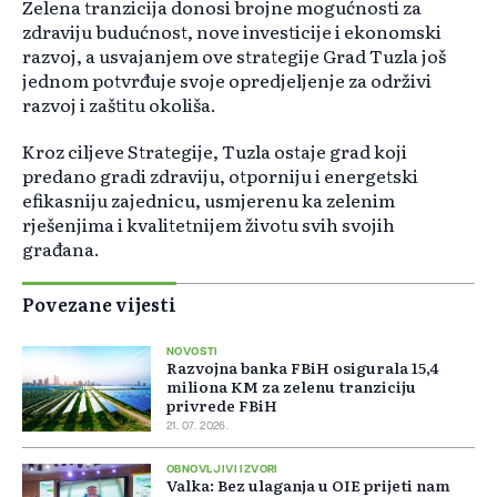
Zelena tranzicija donosi brojne mogućnosti za
zdraviju budućnost, nove investicije i ekonomski
razvoj, a usvajanjem ove strategije Grad Tuzla još
jednom potvrđuje svoje opredjeljenje za održivi
razvoj i zaštitu okoliša.
Kroz ciljeve Strategije, Tuzla ostaje grad koji
predano gradi zdraviju, otporniju i energetski
efikasniju zajednicu, usmjerenu ka zelenim
rješenjima i kvalitetnijem životu svih svojih
građana.
Povezane vijesti
NOVOSTI
Razvojna banka FBiH osigurala 15,4
miliona KM za zelenu tranziciju
privrede FBiH
21. 07. 2026.
OBNOVLJIVI IZVORI
Valka: Bez ulaganja u OIE prijeti nam