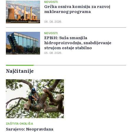
NOVOSTI
Grčka osniva komisiju za razvoj
nuklearnog programa
06. 08. 2026.
NOVOSTI
EPBiH: Suša smanjila
hidroproizvodnju, snabdijevanje
strujom ostaje stabilno
05. 08. 2026.
Najčitanije
ZAŠTITA OKOLIŠA
Sarajevo: Neopravdana