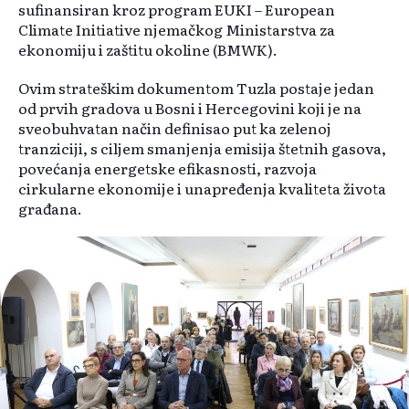
sufinansiran kroz program EUKI – European
Climate Initiative njemačkog Ministarstva za
ekonomiju i zaštitu okoline (BMWK).
Ovim strateškim dokumentom Tuzla postaje jedan
od prvih gradova u Bosni i Hercegovini koji je na
sveobuhvatan način definisao put ka zelenoj
tranziciji, s ciljem smanjenja emisija štetnih gasova,
povećanja energetske efikasnosti, razvoja
cirkularne ekonomije i unapređenja kvaliteta života
građana.