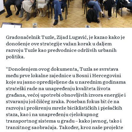
Gradonačelnik Tuzle, Zijad Lugavić, je kazao kako je
donošenje ove strategije važan korak u daljem
razvoju Tuzle kao predvodnice održivih urbanih
politika.
“Donošenjem ovog dokumenta, Tuzla se svrstava
među prve lokalne zajednice u Bosni i Hercegovini
koje su jasno opredijeljene da u narednim godinama
strateški rade na unapređenju kvaliteta života
građana, većoj upotrebi obnovljivih izvora energije i
stvaranju još čišćeg zraka. Poseban fokus bit će na
razvoju i proširenju mreže biciklističkih i pješačkih
staza, kao i na unapređenju cjelokupnog
transportnog sistema u gradu – kako javnog, tako i
tranzitnog saobraćaja. Također, kroz naše projekte