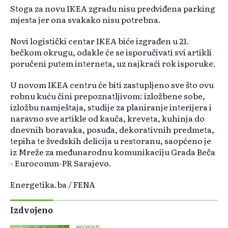
Stoga za novu IKEA zgradu nisu predviđena parking
mjesta jer ona svakako nisu potrebna.
Novi logistički centar IKEA biće izgrađen u 21.
bečkom okrugu, odakle će se isporučivati svi artikli
poručeni putem interneta, uz najkraći rok isporuke.
U novom IKEA centru će biti zastupljeno sve što ovu
robnu kuću čini prepoznatljivom: izložbene sobe,
izložbu namještaja, studije za planiranje interijera i
naravno sve artikle od kauča, kreveta, kuhinja do
dnevnih boravaka, posuđa, dekorativnih predmeta,
tepiha te švedskih delicija u restoranu, saopćeno je
iz Mreže za međunarodnu komunikaciju Grada Beča
- Eurocomm-PR Sarajevo.
Energetika.ba / FENA
Izdvojeno
NOVOSTI