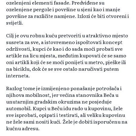
ozelenjeni elementi fasade. Predviđene su
ozelenjene pergole i površine u sjeni kao i manje
površine za različite namjene. Izlozi će biti otvoreni i
svijetli.
Cilj je ovu robnu kuću pretvoriti u atraktivno mjesto
susreta za sve, a istovremeno ispoštovati koncept
održivosti, kupci će kao i do sada moći probati sve
artikle na licu mjesta, međutim kupovati će se samo
oni artikli koji će se moći ponijeti u metro, pješke ili
na biciklu, dok će se sve ostalo naručivati putem
interneta.
Razlog tome je izmijenjeno ponašanje potrošača i
njihova mobilnost, jer većina stanovnika Beča u
unutarnjim gradskim okruzima ne posjeduje
automobil. Kupci u Beču idu rado u kupovinu, žele
sve isprobati, opipati i testirati, ali veliku kupovinu
ne žele sami nositi kući. Žele je dobiti isporučenu na
kućnu adresu.