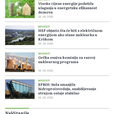
Visoke cijene energije podstiču
ulaganja u energetsku efikasnost
domova
06. 08. 2026.
NOVOSTI
HEP objavio šta će biti s električnom
energijom ako stane nuklearka u
Krškom
06. 08. 2026.
NOVOSTI
Grčka osniva komisiju za razvoj
nuklearnog programa
06. 08. 2026.
NOVOSTI
EPBiH: Suša smanjila
hidroproizvodnju, snabdijevanje
strujom ostaje stabilno
05. 08. 2026.
Najčitanije