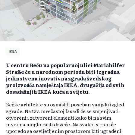
IKEA
U centru Beču na popularnoj ulici Mariahilfer
Straße će u narednom periodu biti izgrađena
jedinstvena inovativna zgrada švedskog
proizvođača namještaja IKEA, drugačija od svih
dosadašnjih IKEA kuća u svijetu.
Bečke arhitekte su osmislili poseban vanjski izgled
zgrade. Na tzv. mrežastoj fasadi će se smjenjivati
otvoreni i zatvoreni elementi kako bi na svim
nivoima moglo rasti drveće. Na svakoj strani će
uporedo sa osvijetljenim prostorom biti ugrađeni