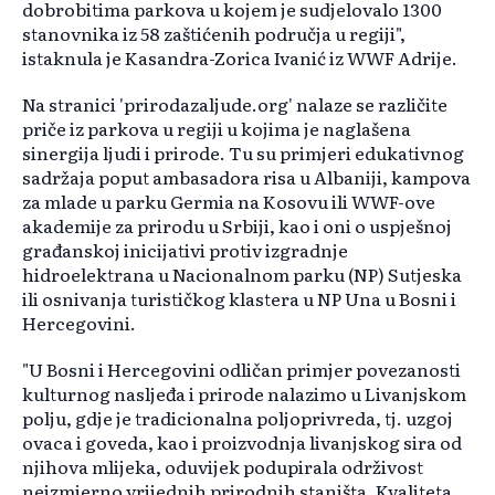
dobrobitima parkova u kojem je sudjelovalo 1300
stanovnika iz 58 zaštićenih područja u regiji",
istaknula je Kasandra-Zorica Ivanić iz WWF Adrije.
Na stranici 'prirodazaljude.org' nalaze se različite
priče iz parkova u regiji u kojima je naglašena
sinergija ljudi i prirode. Tu su primjeri edukativnog
sadržaja poput ambasadora risa u Albaniji, kampova
za mlade u parku Germia na Kosovu ili WWF-ove
akademije za prirodu u Srbiji, kao i oni o uspješnoj
građanskoj inicijativi protiv izgradnje
hidroelektrana u Nacionalnom parku (NP) Sutjeska
ili osnivanja turističkog klastera u NP Una u Bosni i
Hercegovini.
"U Bosni i Hercegovini odličan primjer povezanosti
kulturnog nasljeđa i prirode nalazimo u Livanjskom
polju, gdje je tradicionalna poljoprivreda, tj. uzgoj
ovaca i goveda, kao i proizvodnja livanjskog sira od
njihova mlijeka, oduvijek podupirala održivost
neizmjerno vrijednih prirodnih staništa. Kvaliteta