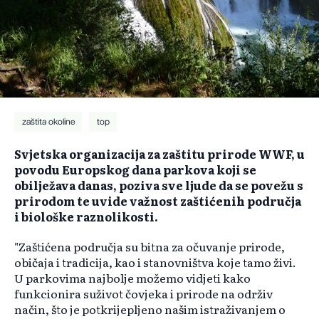
zaštita okoline
top
Svjetska organizacija za zaštitu prirode WWF, u
povodu Europskog dana parkova koji se
obilježava danas, poziva sve ljude da se povežu s
prirodom te uvide važnost zaštićenih područja
i biološke raznolikosti.
"Zaštićena područja su bitna za očuvanje prirode,
običaja i tradicija, kao i stanovništva koje tamo živi.
U parkovima najbolje možemo vidjeti kako
funkcionira suživot čovjeka i prirode na održiv
način, što je potkrijepljeno našim istraživanjem o