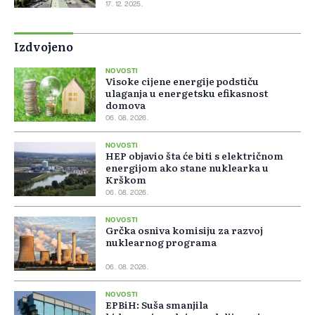
17. 12. 2025.
Izdvojeno
NOVOSTI
Visoke cijene energije podstiču
ulaganja u energetsku efikasnost
domova
06. 08. 2026.
NOVOSTI
HEP objavio šta će biti s električnom
energijom ako stane nuklearka u
Krškom
06. 08. 2026.
NOVOSTI
Grčka osniva komisiju za razvoj
nuklearnog programa
06. 08. 2026.
NOVOSTI
EPBiH: Suša smanjila