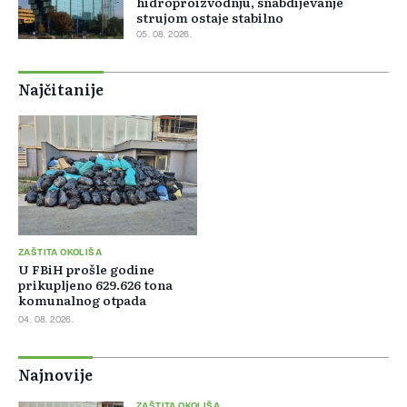
hidroproizvodnju, snabdijevanje
strujom ostaje stabilno
05. 08. 2026.
Najčitanije
ZAŠTITA OKOLIŠA
U FBiH prošle godine
prikupljeno 629.626 tona
komunalnog otpada
04. 08. 2026.
Najnovije
ZAŠTITA OKOLIŠA