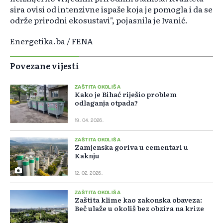
sira ovisi od intenzivne ispaše koja je pomogla i da se
održe prirodni ekosustavi", pojasnila je Ivanić.
Energetika.ba / FENA
Povezane vijesti
ZAŠTITA OKOLIŠA
Kako je Bihać riješio problem
odlaganja otpada?
19. 04. 2026.
ZAŠTITA OKOLIŠA
Zamjenska goriva u cementari u
Kaknju
12. 02. 2026.
ZAŠTITA OKOLIŠA
Zaštita klime kao zakonska obaveza:
Beč ulaže u okoliš bez obzira na krize