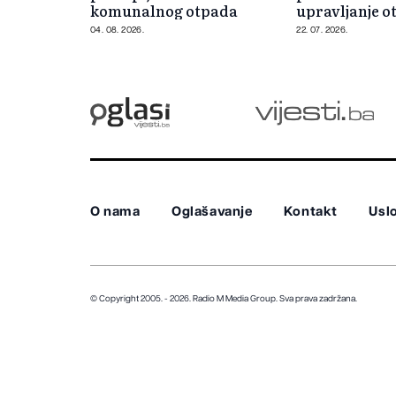
komunalnog otpada
upravljanje 
04. 08. 2026.
22. 07. 2026.
O nama
Oglašavanje
Kontakt
Uslo
© Copyright 2005. - 2026. Radio M Media Group.
Sva prava zadržana.