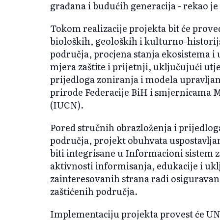
građana i budućih generacija - rekao j
Tokom realizacije projekta bit će prove
bioloških, geoloških i kulturno-histori
područja, procjena stanja ekosistema i 
mjera zaštite i prijetnji, uključujući ut
prijedloga zoniranja i modela upravljan
prirode Federacije BiH i smjernicama M
(IUCN).
Pored stručnih obrazloženja i prijedlog
područja, projekt obuhvata uspostavlja
biti integrisane u Informacioni sistem z
aktivnosti informisanja, edukacije i ukl
zainteresovanih strana radi osiguravan
zaštićenih područja.
Implementaciju projekta provest će UND