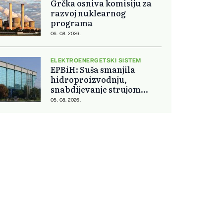
Grčka osniva komisiju za
razvoj nuklearnog
programa
06. 08. 2026.
ELEKTROENERGETSKI SISTEM
EPBiH: Suša smanjila
hidroproizvodnju,
snabdijevanje strujom
ostaje stabilno
05. 08. 2026.