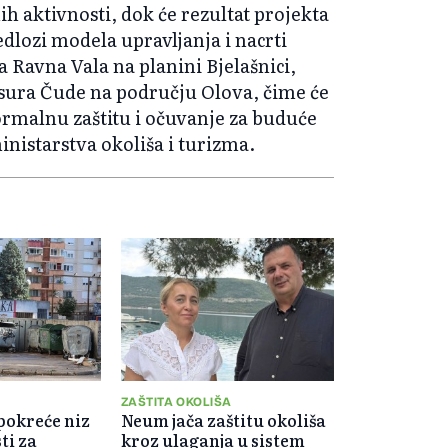
ih aktivnosti, dok će rezultat projekta
edlozi modela upravljanja i nacrti
a Ravna Vala na planini Bjelašnici,
isura Čude na području Olova, čime će
ormalnu zaštitu i očuvanje za buduće
inistarstva okoliša i turizma.
ZAŠTITA OKOLIŠA
pokreće niz
Neum jača zaštitu okoliša
ti za
kroz ulaganja u sistem