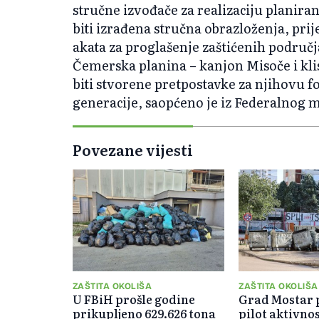
stručne izvođače za realizaciju planiran
biti izrađena stručna obrazloženja, prij
akata za proglašenje zaštićenih područj
Čemerska planina – kanjon Misoče i kl
biti stvorene pretpostavke za njihovu f
generacije, saopćeno je iz Federalnog m
Povezane vijesti
ZAŠTITA OKOLIŠA
ZAŠTITA OKOLIŠA
U FBiH prošle godine
Grad Mostar 
prikupljeno 629.626 tona
pilot aktivnos