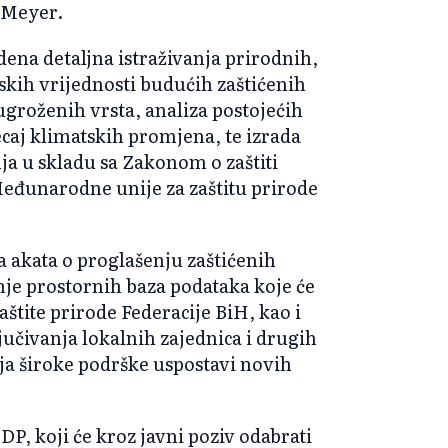
e Meyer.
dena detaljna istraživanja prirodnih,
jskih vrijednosti budućih zaštićenih
ugroženih vrsta, analiza postojećih
jecaj klimatskih promjena, te izrada
ja u skladu sa Zakonom o zaštiti
eđunarodne unije za zaštitu prirode
a akata o proglašenju zaštićenih
nje prostornih baza podataka koje će
aštite prirode Federacije BiH, kao i
jučivanja lokalnih zajednica i drugih
ja široke podrške uspostavi novih
P, koji će kroz javni poziv odabrati