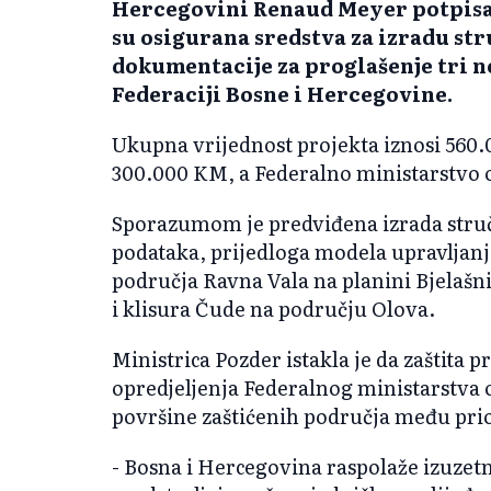
Hercegovini Renaud Meyer potpisal
su osigurana sredstva za izradu st
dokumentacije za proglašenje tri n
Federaciji Bosne i Hercegovine.
Ukupna vrijednost projekta iznosi 560
300.000 KM, a Federalno ministarstvo 
Sporazumom je predviđena izrada struč
podataka, prijedloga modela upravljanja
područja Ravna Vala na planini Bjelašn
i klisura Čude na području Olova.
Ministrica Pozder istakla je da zaštita 
opredjeljenja Federalnog ministarstva o
površine zaštićenih područja među prio
- Bosna i Hercegovina raspolaže izuze