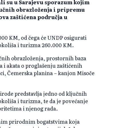
i su u Sarajevu sporazum kojim
ručnih obrazloženja i pripremu
ova zaštićena područja u
.000 KM, od čega će UNDP osigurati
okoliša i turizma 260.000 KM.
nih obrazloženja, prostornih baza
 i akata o proglašenju zaštićenih
ici, Čemerska planina – kanjon Misoče
prirode predstavlja jedno od ključnih
koliša i turizma, te da je povećanje
ritetima i njenog rada.
tnim prirodnim bogatstvima koja