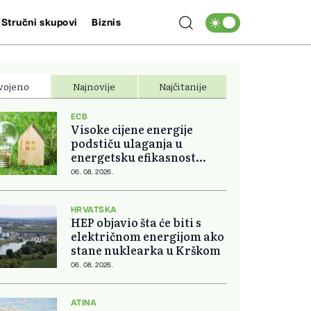
Stručni skupovi
Biznis
vojeno
Najnovije
Najčitanije
ECB
Visoke cijene energije
podstiču ulaganja u
energetsku efikasnost
domova
06. 08. 2026.
HRVATSKA
HEP objavio šta će biti s
električnom energijom ako
stane nuklearka u Krškom
06. 08. 2026.
ATINA