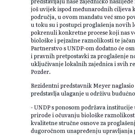
predstavljaju naše zajedničko naslijeđe 
još uvijek ispod međunarodnih ciljeva ka
područja, u ovom mandatu već smo pove
u toku su i postupci proglašenja novih 
pokrenuli konkretne procese koji nas 
biološke i pejzažne raznolikosti te jač
Partnerstvo s UNDP-om dodatno će osnaž
i pravnih pretpostavki za proglašenje n
uključivanje lokalnih zajednica i svih r
Pozder.
Rezidentni predstavnik Meyer naglasio 
predstavlja ulaganje u održivu budućno
- UNDP s ponosom podržava institucije u
prirode i očuvanju biološke raznolikost
kvalitetne stručne osnove za proglašenj
dugoročnom unapređenju upravljanja p