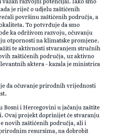
i važan razvojni potencijal. Iako smo
da je riječ o udjelu zaštićenih
ćali površinu zaštićenih područja, a
lokaliteta. To potvrđuje da smo
vode ka održivom razvoju, očuvanju
anju otpornosti na klimatske promjene.
iti te aktivnosti stvaranjem stručnih
ovih zaštićenih područja, uz aktivno
elevantnih aktera - kazala je ministrica
je da očuvanje prirodnih vrijednosti
st.
 Bosni i Hercegovini u jačanju zaštite
i. Ovaj projekt doprinijet će stvaranju
e novih zaštićenih područja, ali i
rirodnim resursima, na dobrobit