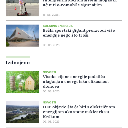
učiniti e-romobile sigurnijim
16. 06. 2026.
SOLARNA ENERGIJA
Bečki sportski gigant proizvodi više
energije nego što troši
03. 06. 2026.
Izdvojeno
NOVOSTI
Visoke cijene energije podstiču
ulaganja u energetsku efikasnost
domova
06. 08. 2026.
NOVOSTI
HEP objavio šta će biti s električnom
energijom ako stane nuklearka u
Krškom
06. 08. 2026.