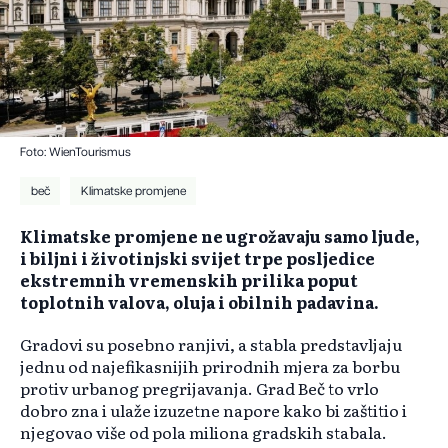
Foto: WienTourismus
beč
Klimatske promjene
Klimatske promjene ne ugrožavaju samo ljude,
i biljni i životinjski svijet trpe posljedice
ekstremnih vremenskih prilika poput
toplotnih valova, oluja i obilnih padavina.
Gradovi su posebno ranjivi, a stabla predstavljaju
jednu od najefikasnijih prirodnih mjera za borbu
protiv urbanog pregrijavanja. Grad Beč to vrlo
dobro zna i ulaže izuzetne napore kako bi zaštitio i
njegovao više od pola miliona gradskih stabala.