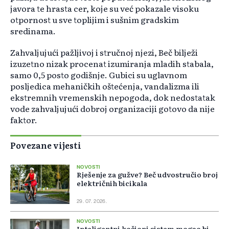
javora te hrasta cer, koje su već pokazale visoku
otpornost u sve toplijim i sušnim gradskim
sredinama.
Zahvaljujući pažljivoj i stručnoj njezi, Beč bilježi
izuzetno nizak procenat izumiranja mladih stabala,
samo 0,5 posto godišnje. Gubici su uglavnom
posljedica mehaničkih oštećenja, vandalizma ili
ekstremnih vremenskih nepogoda, dok nedostatak
vode zahvaljujući dobroj organizaciji gotovo da nije
faktor.
Povezane vijesti
NOVOSTI
Rješenje za gužve? Beč udvostručio broj
električnih bicikala
29. 07. 2026.
NOVOSTI
Inteligentni kočioni sistem mogao bi