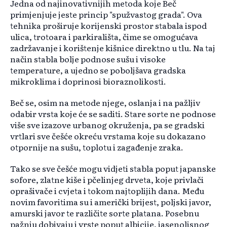
Jedna od najinovativnijih metoda koje Beč
primjenjuje jeste princip "spužvastog grada". Ova
tehnika proširuje korijenski prostor stabala ispod
ulica, trotoara i parkirališta, čime se omogućava
zadržavanje i korištenje kišnice direktno u tlu. Na taj
način stabla bolje podnose sušu i visoke
temperature, a ujedno se poboljšava gradska
mikroklima i doprinosi bioraznolikosti.
Beč se, osim na metode njege, oslanja i na pažljiv
odabir vrsta koje će se saditi. Stare sorte ne podnose
više sve izazove urbanog okruženja, pa se gradski
vrtlari sve češće okreću vrstama koje su dokazano
otpornije na sušu, toplotu i zagađenje zraka.
Tako se sve češće mogu vidjeti stabla poput japanske
sofore, zlatne kiše i pčelinjeg drveta, koje privlači
oprašivače i cvjeta i tokom najtoplijih dana. Među
novim favoritima su i američki brijest, poljski javor,
amurski javor te različite sorte platana. Posebnu
pažnju dobivaju i vrste poput albicije, jasenolisnog