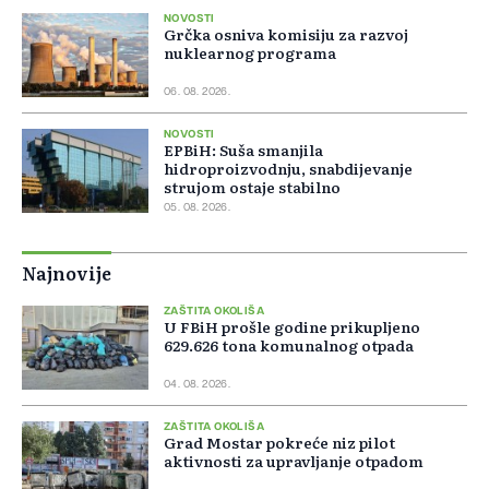
NOVOSTI
Grčka osniva komisiju za razvoj
nuklearnog programa
06. 08. 2026.
NOVOSTI
EPBiH: Suša smanjila
hidroproizvodnju, snabdijevanje
strujom ostaje stabilno
05. 08. 2026.
Najnovije
ZAŠTITA OKOLIŠA
U FBiH prošle godine prikupljeno
629.626 tona komunalnog otpada
04. 08. 2026.
ZAŠTITA OKOLIŠA
Grad Mostar pokreće niz pilot
aktivnosti za upravljanje otpadom