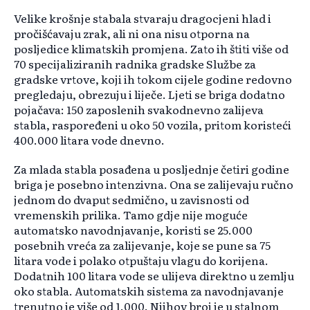
Velike krošnje stabala stvaraju dragocjeni hlad i
pročišćavaju zrak, ali ni ona nisu otporna na
posljedice klimatskih promjena. Zato ih štiti više od
70 specijaliziranih radnika gradske Službe za
gradske vrtove, koji ih tokom cijele godine redovno
pregledaju, obrezuju i liječe. Ljeti se briga dodatno
pojačava: 150 zaposlenih svakodnevno zalijeva
stabla, raspoređeni u oko 50 vozila, pritom koristeći
400.000 litara vode dnevno.
Za mlada stabla posađena u posljednje četiri godine
briga je posebno intenzivna. Ona se zalijevaju ručno
jednom do dvaput sedmično, u zavisnosti od
vremenskih prilika. Tamo gdje nije moguće
automatsko navodnjavanje, koristi se 25.000
posebnih vreća za zalijevanje, koje se pune sa 75
litara vode i polako otpuštaju vlagu do korijena.
Dodatnih 100 litara vode se ulijeva direktno u zemlju
oko stabla. Automatskih sistema za navodnjavanje
trenutno je više od 1.000. Njihov broj je u stalnom