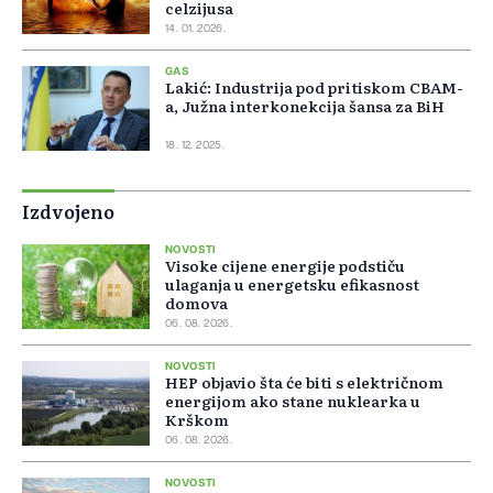
celzijusa
14. 01. 2026.
GAS
Lakić: Industrija pod pritiskom CBAM-
a, Južna interkonekcija šansa za BiH
18. 12. 2025.
Izdvojeno
NOVOSTI
Visoke cijene energije podstiču
ulaganja u energetsku efikasnost
domova
06. 08. 2026.
NOVOSTI
HEP objavio šta će biti s električnom
energijom ako stane nuklearka u
Krškom
06. 08. 2026.
NOVOSTI