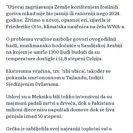
"Utjecaj zagrijavanja Zemlje korištenjem fosilnih
goriva nikad nije bio jasniji ili razorniji nego 2024.
godine. Živimo u novoj, opasnoj eri, izjavila je
Friederike Otto, klimatska naučnica na čelu WWA-a.
O problemu vrućine najbolje govori ovogodišnji
hadž, muslimansko hodočašće u Saudijskoj Arabiji
na kojem je umrlo 1300 ljudi budući da su
temperature dostigle i 51,8 stepeni Celzija.
Ekstremna vrućina, tzv. 'tihi ubica', također se
pokazala smrtonosnom u Tajlandu, Indiji i
Sjedinjenim Državama.
Uslovi su u Meksiku bili toliko intenzivni da su
majmuni padali mrtvi s drveća, dok u Pakistanu
milioni djece nisu napuštali domove dok se živa
penjala iznad 50 stepeni.
Grčka je zabilježila svoj najraniji toplotni val u