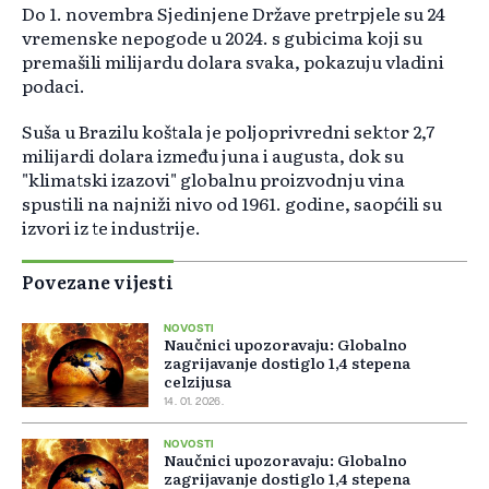
Do 1. novembra Sjedinjene Države pretrpjele su 24
vremenske nepogode u 2024. s gubicima koji su
premašili milijardu dolara svaka, pokazuju vladini
podaci.
Suša u Brazilu koštala je poljoprivredni sektor 2,7
milijardi dolara između juna i augusta, dok su
"klimatski izazovi" globalnu proizvodnju vina
spustili na najniži nivo od 1961. godine, saopćili su
izvori iz te industrije.
Povezane vijesti
NOVOSTI
Naučnici upozoravaju: Globalno
zagrijavanje dostiglo 1,4 stepena
celzijusa
14. 01. 2026.
NOVOSTI
Naučnici upozoravaju: Globalno
zagrijavanje dostiglo 1,4 stepena