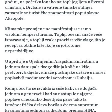
godini, na početku ionako najtoplijeg ljeta u Evropi
u historiji. Divljale su vatrene šumske stihije i
zatvarale se turističke znamenitosti poput slavne
Akropole.
Klimatske promjene ne manifestuju se samo
visokim temperaturama. Topliji oceani znače veće
isparavanje, a topliji zrak apsorbira više vlage, što je
recept za obilne kiše, koje su još k tome
nepredvidljive.
U aprilu je u Ujedinjenim Arapskim Emiratima u
jednom danu pala dvogodišnja količina kiše,
pretvorivši dijelove inače pustinjske države u more i
poplavivši međunarodni aerodrom u Dubaiju.
Kenija tek što se izvukla iz suše kakva se događa
jednom u generaciji kad su nastupile najgore
poplave u nekoliko desetljeća pa se tako ta
istočnoafrička država borila s dvjema suprotnim
krajnostima jednom za drugom, prenosi HINA.