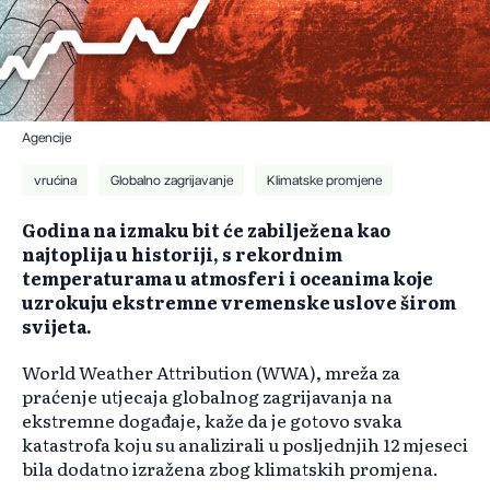
Agencije
vrućina
Globalno zagrijavanje
Klimatske promjene
Godina na izmaku bit će zabilježena kao
najtoplija u historiji, s rekordnim
temperaturama u atmosferi i oceanima koje
uzrokuju ekstremne vremenske uslove širom
svijeta.
World Weather Attribution (WWA), mreža za
praćenje utjecaja globalnog zagrijavanja na
ekstremne događaje, kaže da je gotovo svaka
katastrofa koju su analizirali u posljednjih 12 mjeseci
bila dodatno izražena zbog klimatskih promjena.