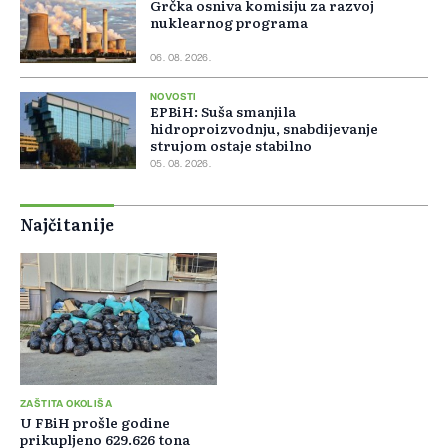
Grčka osniva komisiju za razvoj
nuklearnog programa
06. 08. 2026.
NOVOSTI
EPBiH: Suša smanjila
hidroproizvodnju, snabdijevanje
strujom ostaje stabilno
05. 08. 2026.
Najčitanije
ZAŠTITA OKOLIŠA
U FBiH prošle godine
prikupljeno 629.626 tona