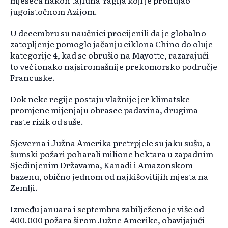
mjeseca nakon tajfuna Yagija koji je prohujao
jugoistočnom Azijom.
U decembru su naučnici procijenili da je globalno
zatopljenje pomoglo jačanju ciklona Chino do oluje
kategorije 4, kad se obrušio na Mayotte, razarajući
to već ionako najsiromašnije prekomorsko područje
Francuske.
Dok neke regije postaju vlažnije jer klimatske
promjene mijenjaju obrasce padavina, drugima
raste rizik od suše.
Sjeverna i Južna Amerika pretrpjele su jaku sušu, a
šumski požari poharali milione hektara u zapadnim
Sjedinjenim Državama, Kanadi i Amazonskom
bazenu, obično jednom od najkišovitijih mjesta na
Zemlji.
Između januara i septembra zabilježeno je više od
400.000 požara širom Južne Amerike, obavijajući