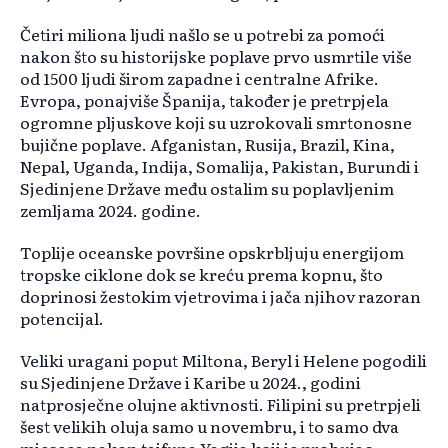
Četiri miliona ljudi našlo se u potrebi za pomoći
nakon što su historijske poplave prvo usmrtile više
od 1500 ljudi širom zapadne i centralne Afrike.
Evropa, ponajviše Španija, također je pretrpjela
ogromne pljuskove koji su uzrokovali smrtonosne
bujične poplave. Afganistan, Rusija, Brazil, Kina,
Nepal, Uganda, Indija, Somalija, Pakistan, Burundi i
Sjedinjene Države među ostalim su poplavljenim
zemljama 2024. godine.
Toplije oceanske površine opskrbljuju energijom
tropske ciklone dok se kreću prema kopnu, što
doprinosi žestokim vjetrovima i jača njihov razoran
potencijal.
Veliki uragani poput Miltona, Beryl i Helene pogodili
su Sjedinjene Države i Karibe u 2024., godini
natprosječne olujne aktivnosti. Filipini su pretrpjeli
šest velikih oluja samo u novembru, i to samo dva