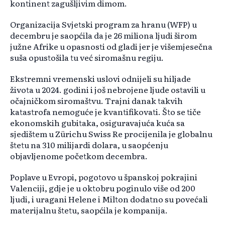
kontinent zagušljivim dimom.
Organizacija Svjetski program za hranu (WFP) u
decembru je saopćila da je 26 miliona ljudi širom
južne Afrike u opasnosti od gladi jer je višemjesečna
suša opustošila tu već siromašnu regiju.
Ekstremni vremenski uslovi odnijeli su hiljade
života u 2024. godini i još nebrojene ljude ostavili u
očajničkom siromaštvu. Trajni danak takvih
katastrofa nemoguće je kvantifikovati. Što se tiče
ekonomskih gubitaka, osiguravajuća kuća sa
sjedištem u Zürichu Swiss Re procijenila je globalnu
štetu na 310 milijardi dolara, u saopćenju
objavljenome početkom decembra.
Poplave u Evropi, pogotovo u španskoj pokrajini
Valenciji, gdje je u oktobru poginulo više od 200
ljudi, i uragani Helene i Milton dodatno su povećali
materijalnu štetu, saopćila je kompanija.