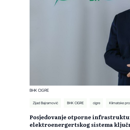
BHK CIGRE
Zijad Bajramović
BHK CIGRE
cigre
Klimatske pr
Posjedovanje otporne infrastruktu
elektroenergertskog sistema ključni