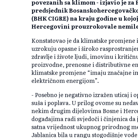
povezanih sa klimom - izjavio je za
predsjednik Bosanskohercegovačko
(BHK CIGRE) na kraju godine u kojoj
Hercegovini prouzrokovale nemile 
Konstatovao je da klimatske promjene 
uzrokuju opasne i široko rasprostranje
zdravlje i živote ljudi, imovinu i kritič
proizvodne, prenosne i distributivne en
klimatske promjene “imaju značajne im
električnom energijom”.
- Posebno je negativno izražen uticaj i o
suša i poplava. U prilog ovome su nedav
nekim drugim dijelovima Bosne i Herc
događajima radi svjedoči i činjenica da
satna vrijednost ukupnog prirodnog 
Jablanica bila u rangu stogodišnje vode