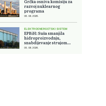
Grčka osniva komisiju za
razvoj nuklearnog
programa
06. 08. 2026.
ELEKTROENERGETSKI SISTEM
EPBiH: Suša smanjila
hidroproizvodnju,
snabdijevanje strujom
ostaje stabilno
05. 08. 2026.