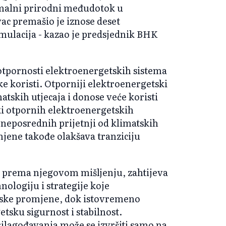
malni prirodni međudotok u
ac premašio je iznose deset
ulacija - kazao je predsjednik BHK
otpornosti elektroenergetskih sistema
e koristi. Otporniji elektroenergetski
atskih utjecaja i donose veće koristi
ki otpornih elektroenergetskih
neposrednih prijetnji od klimatskih
jene takođe olakšava tranziciju
 prema njegovom mišljenju, zahtijeva
nologiju i strategije koje
ske promjene, dok istovremeno
tsku sigurnost i stabilnost.
lagođavanja može se izvršiti samo na