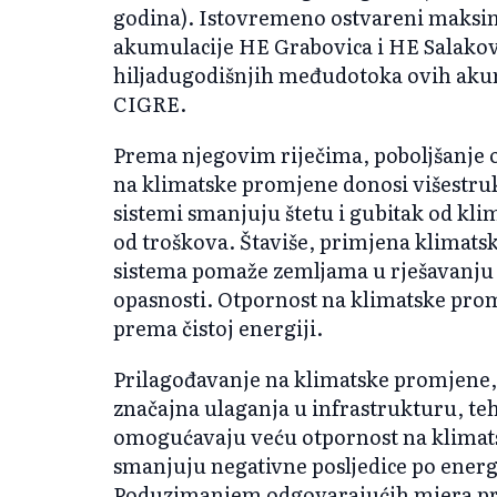
godina). Istovremeno ostvareni maksi
akumulacije HE Grabovica i HE Salakov
hiljadugodišnjih međudotoka ovih akum
CIGRE.
Prema njegovim riječima, poboljšanje 
na klimatske promjene donosi višestruk
sistemi smanjuju štetu i gubitak od klim
od troškova. Štaviše, primjena klimats
sistema pomaže zemljama u rješavanju 
opasnosti. Otpornost na klimatske prom
prema čistoj energiji.
Prilagođavanje na klimatske promjene,
značajna ulaganja u infrastrukturu, teh
omogućavaju veću otpornost na klimat
smanjuju negativne posljedice po energe
Poduzimanjem odgovarajućih mjera pri