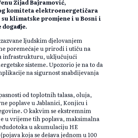
 Fenu Zijad Bajramović,
g komiteta elektroenergetičara
 su klimatske promjene i u Bosni i
događaje.
izazvane ljudskim djelovanjem
ne poremećaje u prirodi i utiču na
nu infrastrukturu, uključujući
ergetske sisteme. Upozorio je na to da
plikacije na sigurnost snabdijevanja
pasnosti od toplotnih talasa, oluja,
ne poplave u Jablanici, Konjicu i
egovine. O kakvim se ekstremnim
 je u vrijeme tih poplava, maksimalna
međudotoka u akumulaciju HE
 (pojava koja se dešava jednom u 100