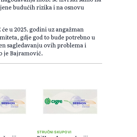
cjene budućih rizika i na osnovu
 će u 2025. godini uz angažman
omiteta, gdje god to bude potrebno u
ćen sagledavanju ovih problema i
io je Bajramović.
I
STRUČNI SKUPOVI