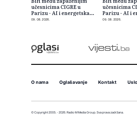
BiH među zapaženijim
BiH među zap
učesnicima CIGRE u
učesnicima C
Parizu - AI i energetska
Parizu - AI i 
tranzicija u fokusu
tranzicija u 
09. 08. 2026.
09. 08. 2026.
O nama
Oglašavanje
Kontakt
Uslo
© Copyright 2005. - 2026. Radio M Media Group.
Sva prava zadržana.