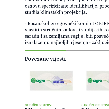
osnovu specificirane identifikacije, pro
studija klimatskih projekcija.
- Bosanskohercegovački komitet CIGRE
vlastitih stručnih kadova i studijskih k
saradnji sa zemljama regije, biti posve
iznalaženju najboljih rješenja - zaključ
Povezane vijesti
STRUČNI SKUPOVI
STRUČNI SKUPOV