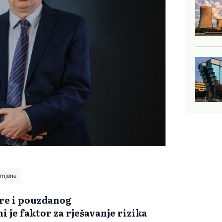
omjene
re i pouzdanog
 je faktor za rješavanje rizika