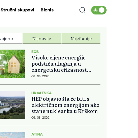
Stručni skupovi
Biznis
vojeno
Najnovije
Najčitanije
ECB
Visoke cijene energije
podstiču ulaganja u
energetsku efikasnost
domova
06. 08. 2026.
HRVATSKA
HEP objavio šta će biti s
električnom energijom ako
stane nuklearka u Krškom
06. 08. 2026.
ATINA