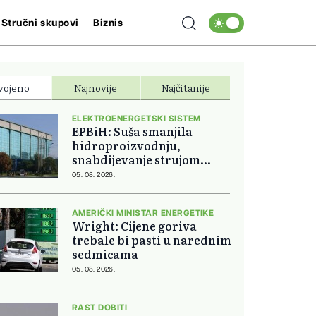
Stručni skupovi
Biznis
vojeno
Najnovije
Najčitanije
ELEKTROENERGETSKI SISTEM
EPBiH: Suša smanjila
hidroproizvodnju,
snabdijevanje strujom
ostaje stabilno
05. 08. 2026.
AMERIČKI MINISTAR ENERGETIKE
Wright: Cijene goriva
trebale bi pasti u narednim
sedmicama
05. 08. 2026.
RAST DOBITI