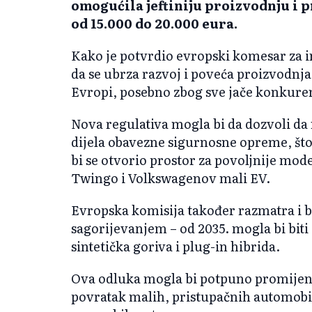
omogućila jeftiniju proizvodnju i
od 15.000 do 20.000 eura.
Kako je potvrdio evropski komesar za in
da se ubrza razvoj i pove
ća proizvodnja
Evropi, posebno zbog sve jače konkuren
Nova regulativa mogla bi da dozvoli da
dijela obavezne sigurnosne opreme, što
bi se otvorio prostor za povoljnije mode
Twingo i Volkswagenov mali EV.
Evropska komisija također razmatra i 
sagorijevanjem
– od 2035. mogla bi bit
sinteti
čka goriva i plug-in hibrida.
Ova odluka mogla bi potpuno promijenit
povratak malih, pristupačnih automobil