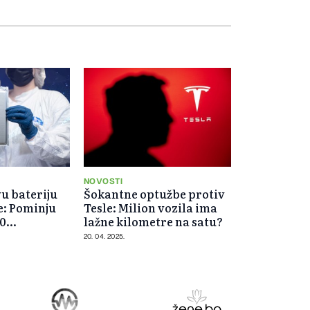
NOVOSTI
vu bateriju
Šokantne optužbe protiv
e: Pominju
Tesle: Milion vozila ima
00
lažne kilometre na satu?
20. 04. 2025.