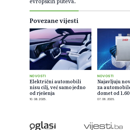
evropskih puteva.
Povezane vijesti
NOVOSTI
NOVOSTI
Električni automobili
Najavljuju no
nisu cilj, već samo jedno
za automobil
od rješenja
domet od 1.6
kilometara
10. 08. 2025.
07. 06. 2025.