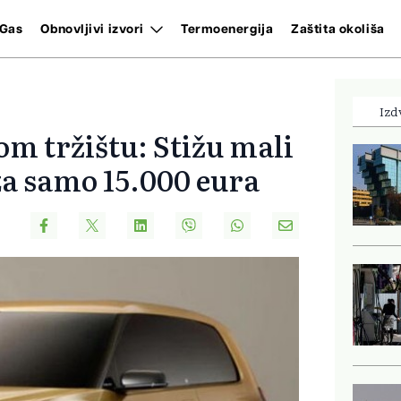
Gas
Obnovljivi izvori
Termoenergija
Zaštita okoliša
Izd
m tržištu: Stižu mali
za samo 15.000 eura