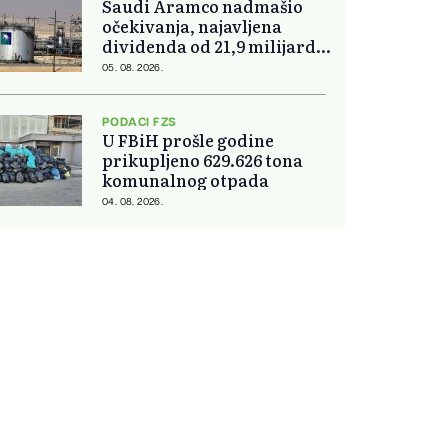
Saudi Aramco nadmašio
očekivanja, najavljena
dividenda od 21,9 milijardi
dolara
05. 08. 2026.
PODACI FZS
U FBiH prošle godine
prikupljeno 629.626 tona
komunalnog otpada
04. 08. 2026.