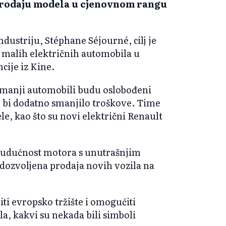
 prodaju modela u cjenovnom rangu
dustriju, St
éphane Séjourné, cilj je
 malih električnih automobila u
cije iz Kine.
 manji automobili budu oslobođeni
 bi dodatno smanjilo troškove. Time
le, kao što su novi električni Renault
budućnost motora s unutrašnjim
i dozvoljena prodaja novih vozila na
i evropsko tržište i omogućiti
a, kakvi su nekada bili simboli