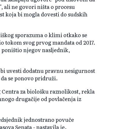
", ali ne govori ništa o procesu
st koja bi mogla dovesti do sudskih
iškog sporazuma o klimi otkako se
inio tokom svog prvog mandata od 2017.
e poništio njegov nasljednik,
bi uvesti dodatnu pravnu nesigurnost
da se ponovo pridruži.
g Centra za biološku raznolikost, rekla
mnogo drugačije od povlačenja iz
redsjednik jednostrano povuče
asova Senata - nastavila je.