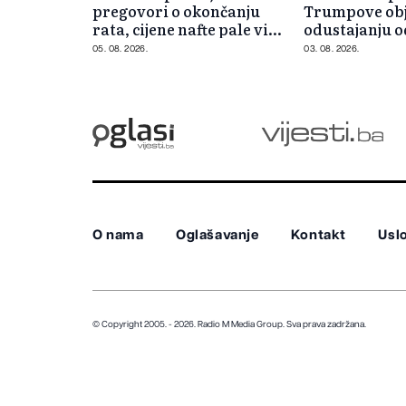
pregovori o okončanju
Trumpove obj
rata, cijene nafte pale više
odustajanju 
od 5 posto
Iran
05. 08. 2026.
03. 08. 2026.
O nama
Oglašavanje
Kontakt
Uslo
© Copyright 2005. - 2026. Radio M Media Group.
Sva prava zadržana.