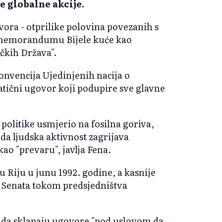
e globalne akcije.
vora - otprilike polovina povezanih s
 memorandumu Bijele kuće kao
čkih Država".
nvencija Ujedinjenih nacija o
čni ugovor koji podupire sve glavne
politike usmjerio na fosilna goriva,
da ljudska aktivnost zagrijava
ao "prevaru", javlja Fena.
 Riju u junu 1992. godine, a kasnije
 Senata tokom predsjedništva
 da sklapaju ugovore "pod uslovom da