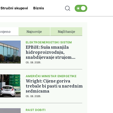
Stručni skupovi
Biznis
vojeno
Najnovije
Najčitanije
ELEKTROENERGETSKI SISTEM
EPBiH: Suša smanjila
hidroproizvodnju,
snabdijevanje strujom
ostaje stabilno
05. 08. 2026.
AMERIČKI MINISTAR ENERGETIKE
Wright: Cijene goriva
trebale bi pasti u narednim
sedmicama
05. 08. 2026.
RAST DOBITI