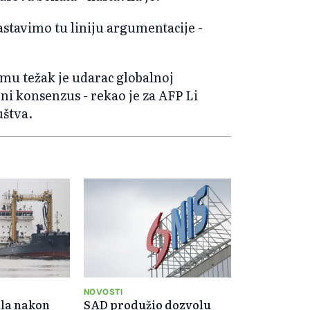
tavimo tu liniju argumentacije -
imu težak je udarac globalnoj
eni konsenzus - rekao je za AFP Li
uštva.
NOVOSTI
ala nakon
SAD produžio dozvolu