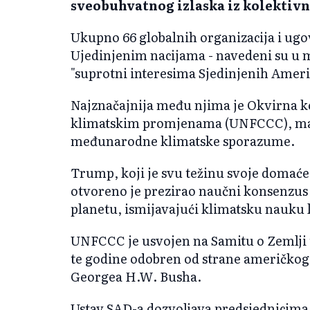
sveobuhvatnog izlaska iz kolektivn
Ukupno 66 globalnih organizacija i ugo
Ujedinjenim nacijama - navedeni su u
"suprotni interesima Sjedinjenih Ameri
Najznačajnija među njima je Okvirna ko
klimatskim promjenama (UNFCCC), mati
međunarodne klimatske sporazume.
Trump, koji je svu težinu svoje domaće 
otvoreno je prezirao naučni konsenzus 
planetu, ismijavajući klimatsku nauku k
UNFCCC je usvojen na Samitu o Zemlji u
te godine odobren od strane američkog
Georgea H.W. Busha.
Ustav SAD-a dozvoljava predsjednicima