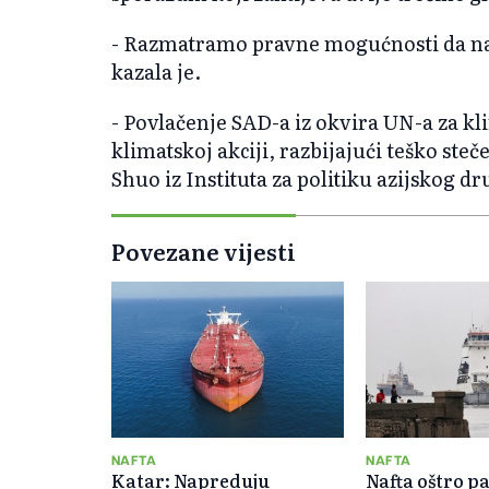
- Razmatramo pravne mogućnosti da nas
kazala je.
- Povlačenje SAD-a iz okvira UN-a za kl
klimatskoj akciji, razbijajući teško steč
Shuo iz Instituta za politiku azijskog dr
Povezane vijesti
NAFTA
NAFTA
Katar: Napreduju
Nafta oštro p