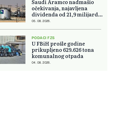
Saudi Aramco nadmašio
očekivanja, najavljena
dividenda od 21,9 milijardi
dolara
05. 08. 2026.
PODACI FZS
U FBiH prošle godine
prikupljeno 629.626 tona
komunalnog otpada
04. 08. 2026.