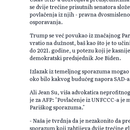
se dvije trećine prisutnih senatora slože
povlačenja iz njih - pravna dvosmisleno
osporavanja.
Trump se već povukao iz značajnog Par
vratio na dužnost, baš kao što je to uč
do 2021. godine, u potezu koji je kasnij
demokratski predsjednik Joe Biden.
Izlazak iz temeljnog sporazuma mogao 
oko bilo kakvog budućeg napora SAD-a 
Ali Jean Su, viša advokatica neprofitno
je za AFP: "Povlačenje iz UNFCCC-a je 
Pariškog sporazuma."
- Naša je tvrdnja da je nezakonito da p
sporazum koji zahtijeva dvije trećine gl