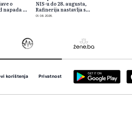
ave o
NIS-u do 28. augusta,
od napada na
Rafinerija nastavlja s
radom
01. 08. 2026.
vi korištenja
Privatnost