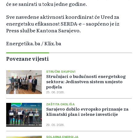
će se sanirati u toku jedne godine.
Sve navedene aktivnosti koordinirat će Ured za
energetsku efikasnost SERDA-e – saopćeno je iz
Press službe Kantona Sarajevo.
Energetika.ba / Klix.ba
Povezane vijesti
STRUČNI SKUPOVI
Stručnjaci o budućnosti energetskog
sektora: Jedinstven sistem umjesto
podjela
25. 06. 2026.
ZAŠTITA OKOLIŠA
Sarajevo dobilo evropsko priznanje za
klimatski plan i zelene investicije
29. 05. 2026.
SOLARNA ENERGIJA