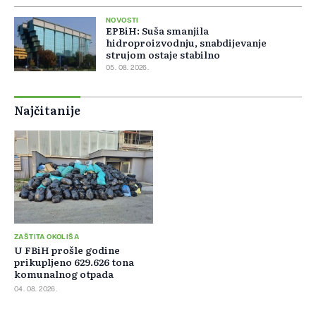
NOVOSTI
EPBiH: Suša smanjila
hidroproizvodnju, snabdijevanje
strujom ostaje stabilno
05. 08. 2026.
Najčitanije
ZAŠTITA OKOLIŠA
U FBiH prošle godine
prikupljeno 629.626 tona
komunalnog otpada
04. 08. 2026.