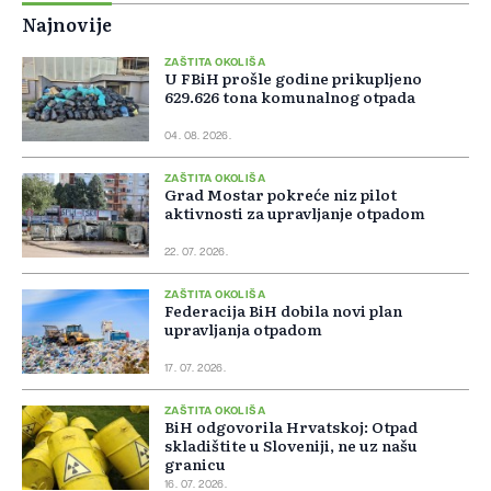
Najnovije
ZAŠTITA OKOLIŠA
U FBiH prošle godine prikupljeno
629.626 tona komunalnog otpada
04. 08. 2026.
ZAŠTITA OKOLIŠA
Grad Mostar pokreće niz pilot
aktivnosti za upravljanje otpadom
22. 07. 2026.
ZAŠTITA OKOLIŠA
Federacija BiH dobila novi plan
upravljanja otpadom
17. 07. 2026.
ZAŠTITA OKOLIŠA
BiH odgovorila Hrvatskoj: Otpad
skladištite u Sloveniji, ne uz našu
granicu
16. 07. 2026.