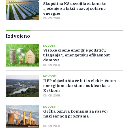
Skupština KS usvojila zakonsko
rješenje za lakši razvoj solarne
energije
06. 05. 2026.
Izdvojeno
NOVOSTI
Visoke cijene energije podstiču
ulaganja u energetsku efikasnost
domova
06. 08. 2026.
NOVOSTI
HEP objavio šta će biti s električnom
energijom ako stane nuklearka u
Krškom
06. 08. 2026.
NOVOSTI
Grčka osniva komisiju za razvoj
nuklearnog programa
06. 08. 2026.