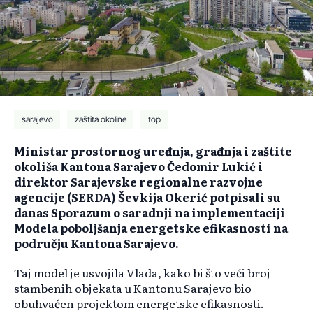
sarajevo
zaštita okoline
top
Ministar prostornog uređenja, građenja i zaštite
okoliša Kantona Sarajevo Čedomir Lukić i
direktor Sarajevske regionalne razvojne
agencije (SERDA) Ševkija Okerić potpisali su
danas Sporazum o saradnji na implementaciji
Modela poboljšanja energetske efikasnosti na
području Kantona Sarajevo.
Taj model je usvojila Vlada, kako bi što veći broj
stambenih objekata u Kantonu Sarajevo bio
obuhvaćen projektom energetske efikasnosti.