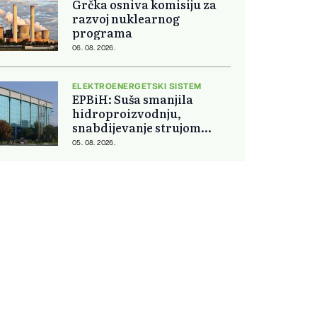
Grčka osniva komisiju za
razvoj nuklearnog
programa
06. 08. 2026.
ELEKTROENERGETSKI SISTEM
EPBiH: Suša smanjila
hidroproizvodnju,
snabdijevanje strujom
ostaje stabilno
05. 08. 2026.