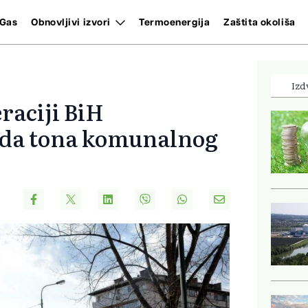
Gas
Obnovljivi izvori
Termoenergija
Zaštita okoliša
Izd
eraciji BiH
jada tona komunalnog