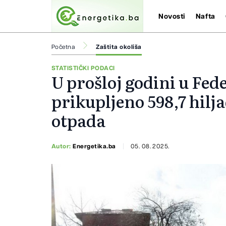
Novosti
Nafta
Početna
Zaštita okoliša
STATISTIČKI PODACI
U prošloj godini u Fed
prikupljeno 598,7 hil
otpada
Autor:
Energetika.ba
05. 08. 2025.