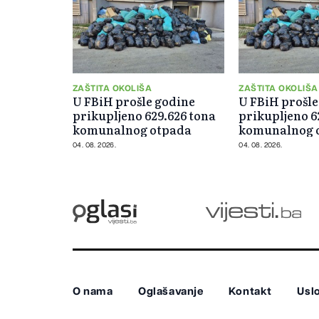
ZAŠTITA OKOLIŠA
ZAŠTITA OKOLIŠA
U FBiH prošle godine
U FBiH prošle
prikupljeno 629.626 tona
prikupljeno 6
komunalnog otpada
komunalnog 
04. 08. 2026.
04. 08. 2026.
O nama
Oglašavanje
Kontakt
Uslo