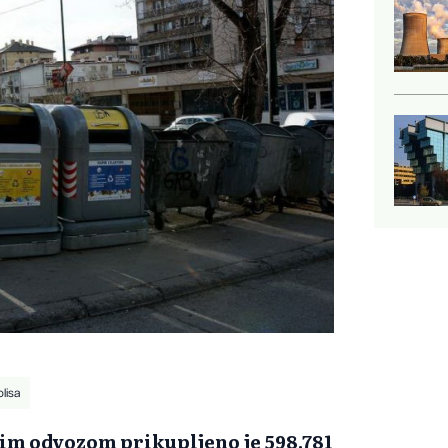
olisa
nim odvozom prikupljeno je 598.781