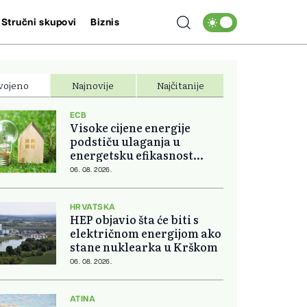
Stručni skupovi
Biznis
vojeno
Najnovije
Najčitanije
ECB
Visoke cijene energije
podstiču ulaganja u
energetsku efikasnost
domova
06. 08. 2026.
HRVATSKA
HEP objavio šta će biti s
električnom energijom ako
stane nuklearka u Krškom
06. 08. 2026.
ATINA