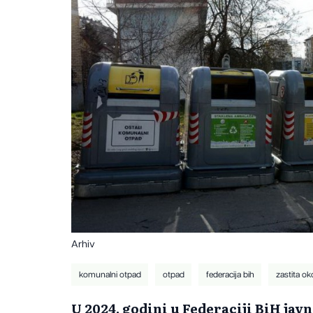
Arhiv
komunalni otpad
otpad
federacija bih
zastita ok
U 2024. godini u Federaciji BiH jav