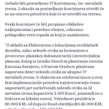
trebalo biti postavljeno 37 kontejnera, tzv. metalnih
zvona. Lokacije za postavljanje kontejnera utvrdit će
se na osnovu prioriteta koji će se utvrditi na terenu.
Svaki kontejner će biti propisno obilježen
naljepnicama i posebno obojen, odnosno
prilagođen vrsti otpada za koji je namijenjen.
"U skladu sa Elaboratom o lokacijama reciklažnih
dvorišta, niša i zelenih otoka sa lociranjem u
prostorno-planskoj dokumentaciji i investicijskim
planom, kojeg je izradio Zavod za planiranje razvoja
Kantona Sarajevo, u Starom Gradu je planirana
uspostava deset zelenih otoka sa ukupno 37
metalnih zvona. S obzirom na odobreni iznos u ovoj
fazi implementacije projekta najvjerovatnije ćemo
uspostaviti pet natkrivenih zelenih otoka sa 22
metalna zvona kapaciteta 2.500 litara", pojasnili su u
Sektoru za lokalni razvoj. Vrijednost projekta je
60.000 KM, od čega će Fond obezbijediti 40.000 KM,