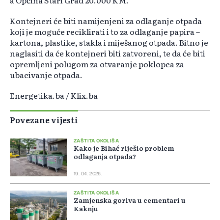
a Općina Stari Grad 20.000 KM.
Kontejneri će biti namijenjeni za odlaganje otpada
koji je moguće reciklirati i to za odlaganje papira –
kartona, plastike, stakla i miješanog otpada. Bitno je
naglasiti da će kontejneri biti zatvoreni, te da će biti
opremljeni polugom za otvaranje poklopca za
ubacivanje otpada.
Energetika.ba / Klix.ba
Povezane vijesti
ZAŠTITA OKOLIŠA
Kako je Bihać riješio problem
odlaganja otpada?
19. 04. 2026.
ZAŠTITA OKOLIŠA
Zamjenska goriva u cementari u
Kaknju