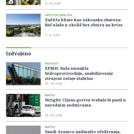
12. 02. 2026.
ZAŠTITA OKOLIŠA
Zaštita klime kao zakonska obaveza:
Beč ulaže u okoliš bez obzira na krize
17. 12. 2025.
Izdvojeno
NOVOSTI
EPBiH: Suša smanjila
hidroproizvodnju, snabdijevanje
strujom ostaje stabilno
05. 08. 2026.
NAFTA
Wright: Cijene goriva trebale bi pasti u
narednim sedmicama
05. 08. 2026.
NAFTA
Saudi Aramco nadmašio očekivanja,