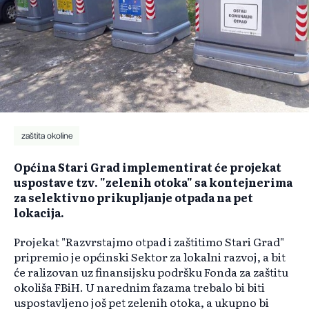
zaštita okoline
Općina Stari Grad implementirat će projekat
uspostave tzv. "zelenih otoka" sa kontejnerima
za selektivno prikupljanje otpada na pet
lokacija.
Projekat "Razvrstajmo otpad i zaštitimo Stari Grad"
pripremio je općinski Sektor za lokalni razvoj, a bit
će ralizovan uz finansijsku podršku Fonda za zaštitu
okoliša FBiH. U narednim fazama trebalo bi biti
uspostavljeno još pet zelenih otoka, a ukupno bi