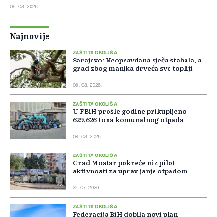
09. 08. 2026.
Najnovije
ZAŠTITA OKOLIŠA
Sarajevo: Neopravdana sječa stabala, a
grad zbog manjka drveća sve topliji
09. 08. 2026.
ZAŠTITA OKOLIŠA
U FBiH prošle godine prikupljeno
629.626 tona komunalnog otpada
04. 08. 2026.
ZAŠTITA OKOLIŠA
Grad Mostar pokreće niz pilot
aktivnosti za upravljanje otpadom
22. 07. 2026.
ZAŠTITA OKOLIŠA
Federacija BiH dobila novi plan