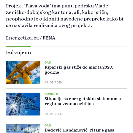
Projekt "Plava voda" ima punu podršku Vlade
Zeničko-dobojskog kantona, ali, kako ističu,
neophodno je otkloniti navedene prepreke kako bi
se nastavila realizacija ovog projekta.
Energetika.ba / FENA
Izdvojeno
GAS
Kiparski gas stiže do marta 2028.
godine
09. 08. 2026.
NOVOSTI
Situacija sa energetskim sistemom u
regionu veoma ozbiljna
09. 08. 2026.
GAS
Đedović Handanović: Pitanje gasa