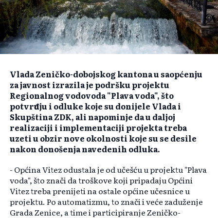
Vlada Zeničko-dobojskog kantona u saopćenju
za javnost izrazila je podršku projektu
Regionalnog vodovoda "Plava voda", što
potvrđuju i odluke koje su donijele Vlada i
Skupština ZDK, ali napominje da u daljoj
realizaciji i implementaciji projekta treba
uzeti u obzir nove okolnosti koje su se desile
nakon donošenja navedenih odluka.
- Općina Vitez odustala je od učešću u projektu "Plava
voda", što znači da troškove koji pripadaju Općini
Vitez treba prenijeti na ostale općine učesnice u
projektu. Po automatizmu, to znači i veće zaduženje
Grada Zenice, a time i participiranje Zeničko-