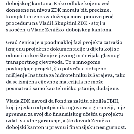
dobojskog kantona. Kako odluke koje su već
donesene na nivou ZDK moraju biti precizne,
kompletan iznos zaduženja mora ponovo proći
proceduru na Vladi i Skupštini ZDK - stoji u
saopćenju Vlade Zeničko-dobojskog kantona.
Grad Zenica je u poodmakloj fazi projekta zatražio
izmjenu projektne dokumentacije u dijelu koji se
odnosi na korištenje cijevnog materijala glavnog
transportnog cjevovoda. To u mnogome
poskupljuje projekt, što potvrđuje dobijeno
mišljenje Instituta za hidrotehniku iz Sarajeva, tako
da se izmjena cijevnog materijala ne može
posmatrati samo kao tehničko pitanje, dodaje se.
Vlada ZDK navodi da Fond za zaštitu okoliša FBiH,
koji je jedan od potpisnika ugovora o garanciji, nije
spreman za svoj dio finansijskog učešća u projektu
izdati validne garancije, a što dovodi Zeničko-
dobojski kanton u pravnu i finansijsku nesigurnost.