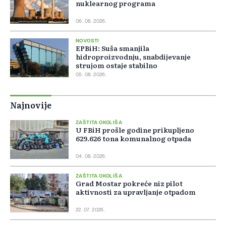
nuklearnog programa
06. 08. 2026.
NOVOSTI
EPBiH: Suša smanjila
hidroproizvodnju, snabdijevanje
strujom ostaje stabilno
05. 08. 2026.
Najnovije
ZAŠTITA OKOLIŠA
U FBiH prošle godine prikupljeno
629.626 tona komunalnog otpada
04. 08. 2026.
ZAŠTITA OKOLIŠA
Grad Mostar pokreće niz pilot
aktivnosti za upravljanje otpadom
22. 07. 2026.