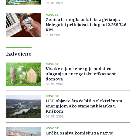
06. 04. 2026.
NOVOSTI
Zenica bi mogla ostati bez grijanja:
Nelegalni priključak i dug od 2.268.746
KM
31. 01. 2026.
Izdvojeno
NOVOSTI
Visoke cijene energije podstiču
ulaganja u energetsku efikasnost
domova
06. 08. 2026.
NOVOSTI
HEP objavio šta će biti s električnom
energijom ako stane nuklearka u
Krškom
06. 08. 2026.
NOVOSTI
Grčka osniva komisiju za razvoj