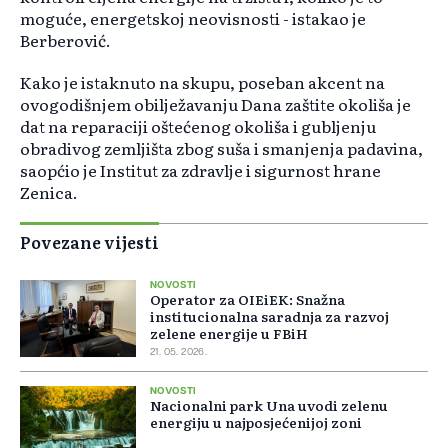
moguće, energetskoj neovisnosti - istakao je
Berberović.
Kako je istaknuto na skupu, poseban akcent na
ovogodišnjem obilježavanju Dana zaštite okoliša je
dat na reparaciji oštećenog okoliša i gubljenju
obradivog zemljišta zbog suša i smanjenja padavina,
saopćio je Institut za zdravlje i sigurnost hrane
Zenica.
Povezane vijesti
NOVOSTI
Operator za OIEiEK: Snažna
institucionalna saradnja za razvoj
zelene energije u FBiH
21. 05. 2026.
NOVOSTI
Nacionalni park Una uvodi zelenu
energiju u najposjećenijoj zoni