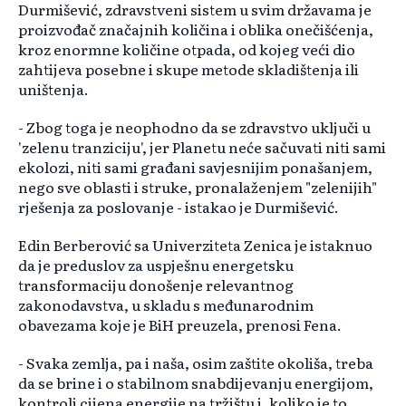
Durmišević, zdravstveni sistem u svim državama je
proizvođač značajnih količina i oblika onečišćenja,
kroz enormne količine otpada, od kojeg veći dio
zahtijeva posebne i skupe metode skladištenja ili
uništenja.
- Zbog toga je neophodno da se zdravstvo uključi u
'zelenu tranziciju', jer Planetu neće sačuvati niti sami
ekolozi, niti sami građani savjesnijim ponašanjem,
nego sve oblasti i struke, pronalaženjem "zelenijih"
rješenja za poslovanje - istakao je Durmišević.
Edin Berberović sa Univerziteta Zenica je istaknuo
da je preduslov za uspješnu energetsku
transformaciju donošenje relevantnog
zakonodavstva, u skladu s međunarodnim
obavezama koje je BiH preuzela, prenosi Fena.
- Svaka zemlja, pa i naša, osim zaštite okoliša, treba
da se brine i o stabilnom snabdijevanju energijom,
kontroli cijena energije na tržištu i, koliko je to